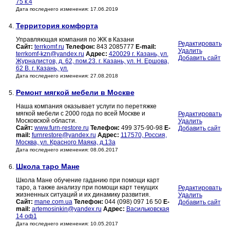
75 к.4
Дата последнего изменения: 17.06.2019
Территория комфорта
4.
Управляющая компания по ЖК в Казани
Редактировать
Сайт:
terrkomf.ru
Телефон:
843 2085777
E-mail:
Удалить
terrkomf-kzn@yandex.ru
Адрес:
420029 г. Казань, ул.
Добавить сайт
Журналистов, д. 62, пом.23. г. Казань, ул. Н. Ершова,
62 В. г. Казань, ул.
Дата последнего изменения: 27.08.2018
Ремонт мягкой мебели в Москве
5.
Наша компания оказывает услуги по перетяжке
мягкой мебели с 2000 года по всей Москве и
Редактировать
Московской области.
Удалить
Сайт:
www.furn-restore.ru
Телефон:
499 375-90-98
E-
Добавить сайт
mail:
furnrestore@yandex.ru
Адрес:
117570, Россия,
Москва, ул. Красного Маяка, д.13а
Дата последнего изменения: 08.06.2017
Школа таро Мане
6.
Школа Мане обучение гаданию при помощи карт
таро, а также анализу при помощи карт текущих
Редактировать
жизненных ситуаций и их динамику развития.
Удалить
Сайт:
mane.com.ua
Телефон:
044 (098) 097 16 50
E-
Добавить сайт
mail:
artemosinkin@yandex.ru
Адрес:
Васильковская
14 оф1
Дата последнего изменения: 10.05.2017