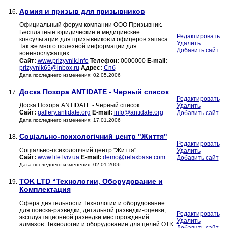
Армия и призыв для призывников
16.
Официальный форум компании ООО Призывник.
Бесплатные юридические и медицинские
Редактировать
консультации для призывников и офицеров запаса.
Удалить
Так же много полезной информации для
Добавить сайт
военнослужащих.
Сайт:
www.prizyvnik.info
Телефон:
0000000
E-mail:
prizyvnik65@inbox.ru
Адрес:
Спб
Дата последнего изменения: 02.05.2006
Доска Позора ANTIDATE - Черный список
17.
Редактировать
Доска Позора ANTIDATE - Черный список
Удалить
Сайт:
gallery.antidate.org
E-mail:
info@antidate.org
Добавить сайт
Дата последнего изменения: 17.01.2006
Соціально-психологічний центр "Життя"
18.
Редактировать
Соціально-психологічний центр "Життя"
Удалить
Сайт:
www.life.lviv.ua
E-mail:
demo@relaxbase.com
Добавить сайт
Дата последнего изменения: 02.01.2006
TOK LTD “Технологии, Оборудование и
19.
Комплектация
Сфера деятельности Технологии и оборудование
для поиска-разведки, детальной разведки-оценки,
Редактировать
эксплуатационной разведки месторождений
Удалить
алмазов. Технологии и оборудование для целей ОТК