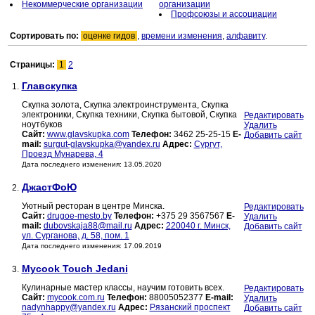
Некоммерческие организации
организации
Профсоюзы и ассоциации
Сортировать по:
оценке гидов
,
времени изменения
,
алфавиту
.
Страницы:
1
2
Главскупка
1.
Скупка золота, Скупка электроинструмента, Скупка
электроники, Скупка техники, Скупка бытовой, Скупка
Редактировать
ноутбуков
Удалить
Сайт:
www.glavskupka.com
Телефон:
3462 25-25-15
E-
Добавить сайт
mail:
surgut-glavskupka@yandex.ru
Адрес:
Сургут,
Проезд Мунарева, 4
Дата последнего изменения: 13.05.2020
ДжастФоЮ
2.
Уютный ресторан в центре Минска.
Редактировать
Сайт:
drugoe-mesto.by
Телефон:
+375 29 3567567
E-
Удалить
mail:
dubovskaja88@mail.ru
Адрес:
220040 г. Минск,
Добавить сайт
ул. Сурганова, д. 58, пом. 1
Дата последнего изменения: 17.09.2019
Mycook Touch Jedani
3.
Кулинарные мастер классы, научим готовить всех.
Редактировать
Сайт:
mycook.com.ru
Телефон:
88005052377
E-mail:
Удалить
nadynhappy@yandex.ru
Адрес:
Рязанский проспект
Добавить сайт