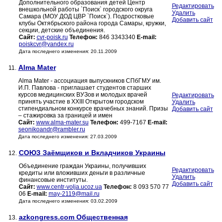
Дополнительного образования детей Центр
Редактировать
внешкольной работы `Поиск` городского округа
Удалить
Самара (МОУ ДОД ЦВР `Поиск`). Подростковые
Добавить сайт
клубы Октябрьского района города Самары, кружки,
секции, детские объединения.
Сайт:
cvr-poisk.ru
Телефон:
846 3343340
E-mail:
poiskcvr@yandex.ru
Дата последнего изменения: 20.11.2009
Alma Mater
11.
Alma Mater - ассоциация выпускников СПбГМУ им.
И.П. Павлова - приглашает студентов старших
курсов медицинских ВУЗов и молодых врачей
Редактировать
принять участие в XXIII Открытом городском
Удалить
стипендиальном конкурсе врачебных знаний. Призы
Добавить сайт
– стажировка за границей и имен
Сайт:
www.alma-mater.su
Телефон:
499-7167
E-mail:
seonikoandr@rambler.ru
Дата последнего изменения: 27.03.2009
СОЮЗ Заёмщиков и Вкладчиков Украины
12.
Объединение граждан Украины, получивших
Редактировать
кредиты или вложивших деньги в различные
Удалить
финансовые институты.
Добавить сайт
Сайт:
www.centr-volja.ucoz.ua
Телефон:
8 093 570 77
06
E-mail:
may-2119@mail.ru
Дата последнего изменения: 03.02.2009
azkongress.com Общественная
13.