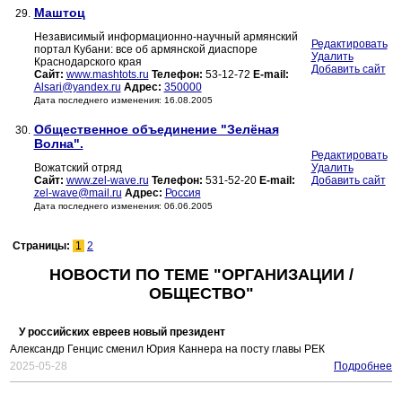
Маштоц
29.
Независимый информационно-научный армянский
Редактировать
портал Кубани: все об армянской диаспоре
Удалить
Краснодарского края
Добавить сайт
Сайт:
www.mashtots.ru
Телефон:
53-12-72
E-mail:
Alsari@yandex.ru
Адрес:
350000
Дата последнего изменения: 16.08.2005
Общественное объединение "Зелёная
30.
Волна".
Редактировать
Вожатский отряд
Удалить
Сайт:
www.zel-wave.ru
Телефон:
531-52-20
E-mail:
Добавить сайт
zel-wave@mail.ru
Адрес:
Россия
Дата последнего изменения: 06.06.2005
Страницы:
1
2
НОВОСТИ ПО ТЕМЕ "ОРГАНИЗАЦИИ /
ОБЩЕСТВО"
У российских евреев новый президент
Александр Генцис сменил Юрия Каннера на посту главы РЕК
2025-05-28
Подробнее