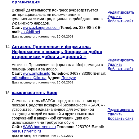
организация
В своей деятельности Конгресс руководствуется
Редактировать
интернациональными положениями и
Удалить
гуманистическими традициями азербайджанского и
Добавить сайт
украинского народов.
Сайт:
www.azkongress.com
Телефон:
328-98-28
E-
mail:
az@kiit.net
Дата последнего изменения: 10.09.2008
Антизло. Проявления и формы зла.
14.
Информация в помощь борцам за добро,
сторонникам добра и здоровой ж
Редактировать
Удалить
Антизло. Проявления и формы зла. Информация в
Добавить сайт
помощь борцам за добро.
Сайт:
www.antizlo.info
Телефон:
04637 33390
E-mail:
mikeathome@tim.ua
Адрес:
Прилуки
Дата последнего изменения: 26.06.2008
самоспасатель Барс
15.
Самоспасатель «БАРС» - средство спасения при
пожаре Средство пожарной безопасности «БАРС» -
устройство, предназначенное для экстренной
Редактировать
эвакуации людей из зданий и других высотных
Удалить
сооружений в аварийной ситуации. Для его
Добавить сайт
использования не требуется обуче
Сайт:
WWW.bars.vento.ru
Телефон:
2253706
E-mail:
bars01@vento.ru
Дата последнего изменения: 30.01.2007