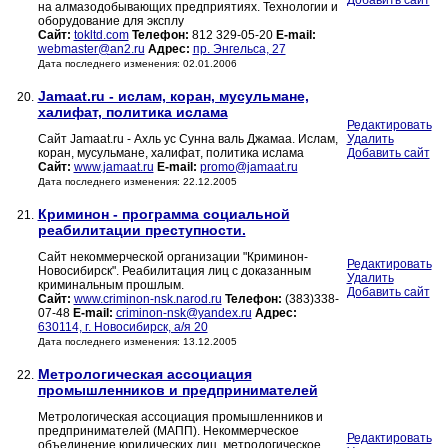
Добавить сайт
на алмазодобывающих предприятиях. Технологии и
оборудование для эксплу
Сайт:
tokltd.com
Телефон:
812 329-05-20
E-mail:
webmaster@an2.ru
Адрес:
пр. Энгельса, 27
Дата последнего изменения: 02.01.2006
Jamaat.ru - ислам, коран, мусульмане,
20.
халифат, политика ислама
Редактировать
Сайт Jamaat.ru - Ахль ус Сунна валь Джамаа. Ислам,
Удалить
коран, мусульмане, халифат, политика ислама
Добавить сайт
Сайт:
www.jamaat.ru
E-mail:
promo@jamaat.ru
Дата последнего изменения: 22.12.2005
Криминон - программа социальной
21.
реабилитации преступности.
Сайт некоммерческой организации "Криминон-
Редактировать
Новосибирск". Реабилитация лиц с доказанным
Удалить
криминальным прошлым.
Добавить сайт
Сайт:
www.criminon-nsk.narod.ru
Телефон:
(383)338-
07-48
E-mail:
criminon-nsk@yandex.ru
Адрес:
630114, г. Новосибирск, а/я 20
Дата последнего изменения: 13.12.2005
Метрологическая ассоциация
22.
промышленников и предпринимателей
Метрологическая ассоциация промышленников и
предпринимателей (МАПП). Некоммерческое
Редактировать
объединение юридических лиц, метрологическое