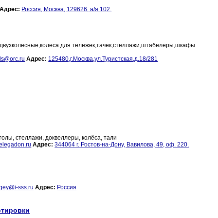
Адрес:
Россия, Москва, 129626, а/я 102.
двухколесные,колеса для тележек,тачек,стеллажи,штабелеры,шкафы
ls@orc.ru
Адрес:
125480,г.Москва,ул.Туристская,д.18/281
олы, стеллажи, доквеллеры, колёса, тали
elegadon.ru
Адрес:
344064 г. Ростов-на-Дону, Вавилова, 49, оф. 220.
gey@i-sss.ru
Адрес:
Россия
ртировки