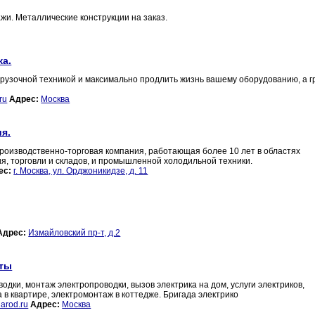
жи. Металлические конструкции на заказ.
ка.
згрузочной техникой и максимально продлить жизнь вашему оборудованию, а 
ru
Адрес:
Москва
я.
изводственно-торговая компания, работающая более 10 лет в областях
, торговли и складов, и промышленной холодильной техники.
ес:
г. Москва, ул. Орджоникидзе, д. 11
Адрес:
Измайловский пр-т, д.2
оты
дки, монтаж электропроводки, вызов электрика на дом, услуги электриков,
 в квартире, электромонтаж в коттедже. Бригада электрико
arod.ru
Адрес:
Москва