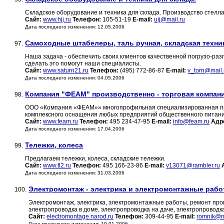
Складское оборудование и техника для склада. Производство стелла
Сайт:
www.hjj.ru
Телефон:
105-51-19
E-mail:
ujj@mail.ru
Дата последнего изменения: 12.05.2006
Самоходные штабелеры, таль ручная, складская техни
97.
Наша задача - обеспечить своих клиентов качественной погрузо-ра
сделать это помогут наши специалисты.
Сайт:
www.saturn21.ru
Телефон:
(495) 772-86-87
E-mail:
v_torn@mail.
Дата последнего изменения: 04.05.2006
Компания "ФЕАМ" производственно - торговая компани
98.
ООО «Компания «ФЕАМ»» многопрофильная специализированная про
комплексного оснащения любых предприятий общественного питания
Сайт:
www.feam.ru
Телефон:
495 234-47-95
E-mail:
info@feam.ru
Адр
Дата последнего изменения: 17.04.2006
Тележки, колеса
99.
Предлагаем тележки, колеса, складские тележки.
Сайт:
www.tl2.ru
Телефон:
495 166-23-86
E-mail:
v13071@rambler.ru
Дата последнего изменения: 31.03.2006
Электромонтаж - электрика и электромонтажные раб
100.
Электромонтаж, электрика, электромонтажные работы, ремонт прово
электропроводка в доме, электропроводка на даче, электропроводка
Сайт:
electromontage.narod.ru
Телефон:
309-44-95
E-mail:
romnik@n
Дата последнего изменения: 10.01.2006