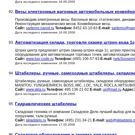
Дата последнего изменения: 16.06.2006
Весы электронные вагонные автомобильные конвейе
92.
Производим электронные весы: Вагонные весы: статические, динами
Реконструкция механических весов. Конвейерные весы.
Сайт:
sartenro.narod.ru
Телефон:
8452 43-10-63
E-mail:
sartenro@nar
Дата последнего изменения: 16.06.2006
Автоматизация склада, торговли сканер штрих-кода 1с,
93.
Штрих центр предлагает штрих сканер штрих-кода 1с, штрих принте
оборудование для автоматизация торговых точек, автоматизация ск
Сайт:
www.bar-code.ru
Телефон:
(495) 106-57-93
E-mail:
netuSovsem@
Дата последнего изменения: 16.06.2006
Штабелеры, ручные, самоходные штабелеры, складск
94.
Штабелеры, ручные, самоходные штабелеры, складское оборудовани
MANITOU, YUNGHEINRICH, BOSS, MIC, LOC, YALE, ROCLA, MITSUBIS
Сайт:
www.skla.ru
Телефон:
495 136-21-02
E-mail:
ujj@mail.ru
Адрес
Дата последнего изменения: 16.06.2006
Гидравлические штабелеры
95.
Складская техника от компании Складское Дело лучший выбор для в
погрузчики, тали ручные.
Сайт:
skladdelo.ru
Телефон:
(495) 231-34-21
E-mail:
web@skladdelo.r
Дата последнего изменения: 17.05.2006
Складское оборудование и техника для склада.
96.