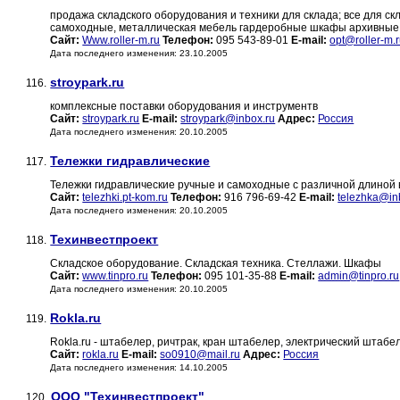
продажа складского оборудования и техники для склада; все для 
самоходные, металлическая мебель гардеробные шкафы архивные 
Сайт:
Www.roller-m.ru
Телефон:
095 543-89-01
E-mail:
opt@roller-m.
Дата последнего изменения: 23.10.2005
stroypark.ru
116.
комплексные поставки оборудования и инструментв
Сайт:
stroypark.ru
E-mail:
stroypark@inbox.ru
Адрес:
Россия
Дата последнего изменения: 20.10.2005
Тележки гидравлические
117.
Тележки гидравлические ручные и самоходные с различной длиной 
Сайт:
telezhki.pt-kom.ru
Телефон:
916 796-69-42
E-mail:
telezhka@in
Дата последнего изменения: 20.10.2005
Техинвестпроект
118.
Складское оборудование. Складская техника. Стеллажи. Шкафы
Сайт:
www.tinpro.ru
Телефон:
095 101-35-88
E-mail:
admin@tinpro.ru
Дата последнего изменения: 20.10.2005
Rokla.ru
119.
Rokla.ru - штабелер, ричтрак, кран штабелер, электрический штабел
Сайт:
rokla.ru
E-mail:
so0910@mail.ru
Адрес:
Россия
Дата последнего изменения: 14.10.2005
ООО "Техинвестпроект"
120.