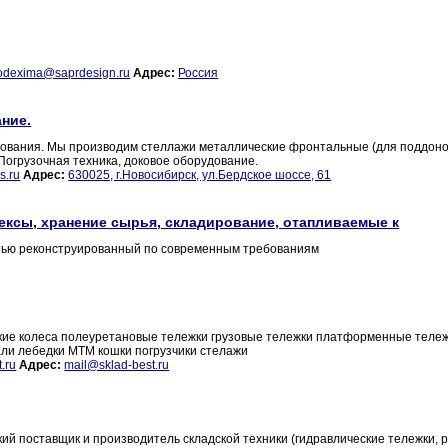
odexima@saprdesign.ru
Адрес:
Россия
ание.
дования. Мы производим стеллажи металлические фронтальные (для поддоно
Погрузочная техника, доковое оборудование.
s.ru
Адрес:
630025, г.Новосибирск, ул.Бердское шоссе, 61
ексы, хранение сырья, складирование, отапливаемые к
тью реконструированный по современным требованиям
ие колеса полеуретановые тележки грузовые тележки платформенные теле
ли лебедки МТМ кошки погрузчики стелажи
.ru
Адрес:
mail@sklad-best.ru
ий поставщик и производитель складской техники (гидравлические тележки, 