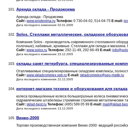
Аренда склада - Продэксима
101.
Аренда склада - Продэксима
Сайт:
www.prodexima.ru
Телефон:
0 730-04-02, 514-04-75
E-mail:
pr
Дата последнего изменения: 02.01.2006
Solos. Стеллажи металлические, складское оборудов
102.
Компания Solos - производитель современного стеллажного обору
полочные), набивные, архивные. Стеллажи для склада и магазина. 
Сайт:
www.solos.ru
Телефон:
292-11-49, 292-66-49
E-mail:
info@solo
Дата последнего изменения: 23.12.2005
склады санкт петербурга, специализированные компл
103.
Отапливаемые специализированные складские комплексы, полнос
Сайт:
www.skladcomplex.spb.ru
E-mail:
skladcomplex@seo-matik.ru
Дата последнего изменения: 22.12.2005
интернет-магазин техники и оборудования для склада
104.
колеса промышленные колеса большегрузные колеса пневматическ
гидравлические штабелеры стремянки стремянки металлические та
Сайт:
sklad-best.ru
Телефон:
(495) 589 05 99
E-mail:
mail@sklad-best
Дата последнего изменения: 13.12.2005
Винко-2000
105.
Торгово-производственная компания Винко-2000 -ведущий российск