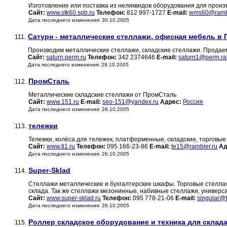
Изготовление или поставка из неликвидов оборудования для произ
Сайт:
www.stk60.spb.ru
Телефон:
812 997-1727
E-mail:
wms60@rambl
Дата последнего изменения: 30.10.2005
Сатурн - металлические стеллажи, офисная мебель в
111.
Производим металлические стеллажи, складские стеллажи. Продае
Сайт:
saturn.perm.ru
Телефон:
342 2374646
E-mail:
saturn1@perm.rai
Дата последнего изменения: 29.10.2005
ПромСталь
112.
Металлические складские стеллажи от ПромСталь
Сайт:
www.151.ru
E-mail:
seo-151@yandex.ru
Адрес:
Россия
Дата последнего изменения: 28.10.2005
тележки
113.
Тележки, колёса для тележек, платформенные, складские, торговые
Сайт:
www.tl1.ru
Телефон:
095 166-23-86
E-mail:
te15@rambler.ru
Ад
Дата последнего изменения: 26.10.2005
Super-Sklad
114.
Стеллажи металлические и бухгалтерские шкафы. Торговые стелла
склада. Так же стеллажи мезонинные, набивные стеллажи, универ
Сайт:
www.super-sklad.ru
Телефон:
095 778-21-06
E-mail:
singular@t
Дата последнего изменения: 26.10.2005
Роллер складское оборудование и техника для склад
115.