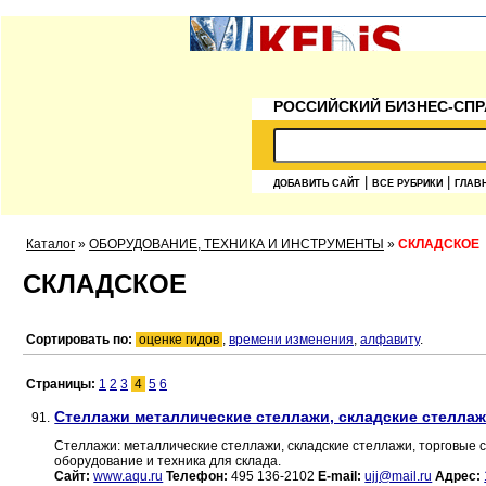
РОССИЙСКИЙ БИЗНЕС-СПР
|
|
ДОБАВИТЬ САЙТ
ВСЕ РУБРИКИ
ГЛАВ
Каталог
»
ОБОРУДОВАНИЕ, ТЕХНИКА И ИНСТРУМЕНТЫ
»
СКЛАДСКОЕ
СКЛАДСКОЕ
Сортировать по:
оценке гидов
,
времени изменения
,
алфавиту
.
Страницы:
1
2
3
4
5
6
Стеллажи металлические стеллажи, складские стелла
91.
Стеллажи: металлические стеллажи, складские стеллажи, торговые
оборудование и техника для склада.
Сайт:
www.aqu.ru
Телефон:
495 136-2102
E-mail:
ujj@mail.ru
Адрес: