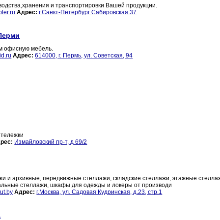
водства,хранения и транспортировки Вашей продукции.
er.ru
Адрес:
г.Санкт-Петербург Сабировская 37
 Перми
м офисную мебель.
d.ru
Адрес:
614000, г. Пермь, ул. Советская, 94
 тележки
рес:
Измайловский пр-т, д 69/2
жи и архивные, передвижные стеллажи, складские стеллажи, этажные стелла
сальные стеллажи, шкафы для одежды и локеры от производи
ut.by
Адрес:
г.Москва, ул. Садовая Кудринская, д.23, стр.1
а