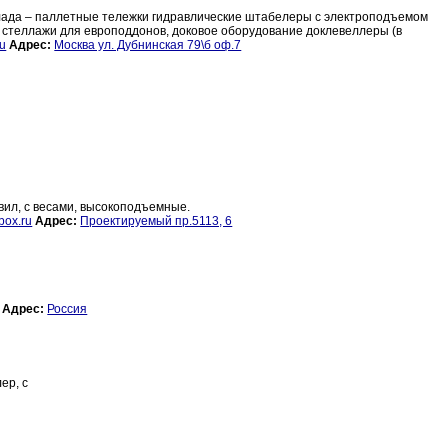
склада – паллетные тележки гидравлические штабелеры с электроподъемом
стеллажи для европоддонов, доковое оборудование доклевеллеры (в
ru
Адрес:
Москва ул. Дубнинская 79\б оф.7
вил, с весами, высокоподъемные.
box.ru
Адрес:
Проектируемый пр.5113, 6
Адрес:
Россия
ер, с