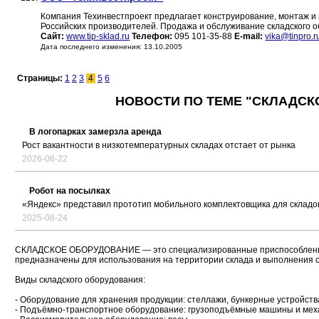
Компания Техинвестпроект предлагает конструирование, монтаж и 
Российских производителей. Продажа и обслуживание складского о
Сайт:
www.tip-sklad.ru
Телефон:
095 101-35-88
E-mail:
vika@tinpro.r
Дата последнего изменения: 13.10.2005
Страницы:
1
2
3
4
5
6
НОВОСТИ ПО ТЕМЕ "СКЛАДСК
В логопарках замерзла аренда
Рост вакантности в низкотемпературных складах отстает от рынка
2026-06-22
Робот на посылках
«Яндекс» представил прототип мобильного комплектовщика для складо
2025-08-24
СКЛАДСКОЕ ОБОРУДОВАНИЕ — это специализированные приспособления, и
предназначены для использования на территории склада и выполнения ск
Виды складского оборудования:
- Оборудование для хранения продукции: стеллажи, бункерные устройства,
- Подъёмно-транспортное оборудование: грузоподъёмные машины и мех