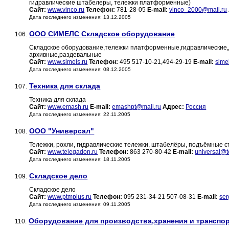
гидравлические штабелеры, тележки платформенные)
Сайт:
www.vinco.ru
Телефон:
781-28-05
E-mail:
vinco_2000@mail.ru
Дата последнего изменения: 13.12.2005
ООО СИМЕЛС Складское оборудование
106.
Складское оборудование,тележки платформенные,гидравлические,
архивные,раздевальные
Сайт:
www.simels.ru
Телефон:
495 517-10-21,494-29-19
E-mail:
sime
Дата последнего изменения: 08.12.2005
Техника для склада
107.
Техника для склада
Сайт:
www.emash.ru
E-mail:
emashpt@mail.ru
Адрес:
Россия
Дата последнего изменения: 22.11.2005
ООО "Универсал"
108.
Тележки, рохли, гидравлические тележки, штабелёры, подъёмные ст
Сайт:
www.telegadon.ru
Телефон:
863 270-80-42
E-mail:
universal@t
Дата последнего изменения: 18.11.2005
Складское дело
109.
Складское дело
Сайт:
www.ptmplus.ru
Телефон:
095 231-34-21 507-08-31
E-mail:
ser
Дата последнего изменения: 09.11.2005
Оборудование для производства,хранения и транспо
110.