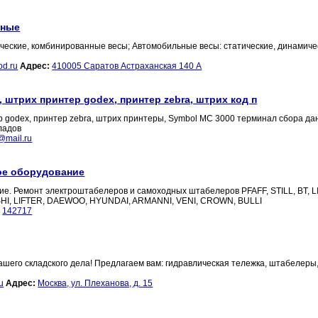
рные
ческие, комбинированные весы; Автомобильные весы: статические, динамиче
od.ru
Адрес:
410005 Саратов Астраханская 140 А
 штрих принтер godex, принтер zebra, штрих код п
р godex, принтер zebra, штрих принтеры, Symbol MC 3000 терминал сбора да
ладов
mail.ru
ое оборудование
е. Ремонт электроштабелеров и самоходных штабелеров PFAFF, STILL, BT, L
HI, LIFTER, DAEWOO, HYUNDAI, ARMANNI, VENI, CROWN, BULLI
:
142717
ашего складского дела! Предлагаем вам: гидравлическая тележка, штабелеры
u
Адрес:
Москва, ул. Плеханова, д. 15