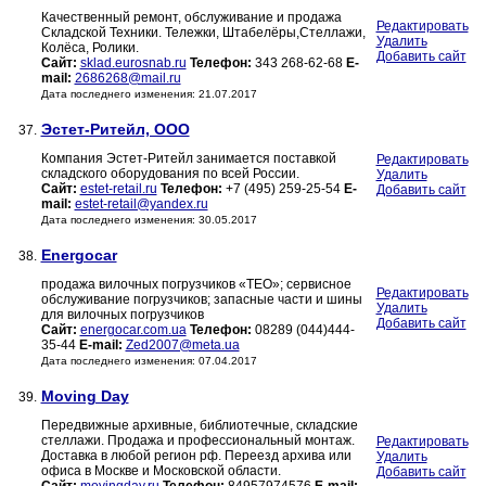
Качественный ремонт, обслуживание и продажа
Редактировать
Складской Техники. Тележки, Штабелёры,Стеллажи,
Удалить
Колёса, Ролики.
Добавить сайт
Сайт:
sklad.eurosnab.ru
Телефон:
343 268-62-68
E-
mail:
2686268@mail.ru
Дата последнего изменения: 21.07.2017
Эстет-Ритейл, ООО
37.
Компания Эстет-Ритейл занимается поставкой
Редактировать
складского оборудования по всей России.
Удалить
Сайт:
estet-retail.ru
Телефон:
+7 (495) 259-25-54
E-
Добавить сайт
mail:
estet-retail@yandex.ru
Дата последнего изменения: 30.05.2017
Energocar
38.
продажа вилочных погрузчиков «ТЕО»; сервисное
Редактировать
обслуживание погрузчиков; запасные части и шины
Удалить
для вилочных погрузчиков
Добавить сайт
Сайт:
energocar.com.ua
Телефон:
08289 (044)444-
35-44
E-mail:
Zed2007@meta.ua
Дата последнего изменения: 07.04.2017
Moving Day
39.
Передвижные архивные, библиотечные, складские
стеллажи. Продажа и профессиональный монтаж.
Редактировать
Доставка в любой регион рф. Переезд архива или
Удалить
офиса в Москве и Московской области.
Добавить сайт