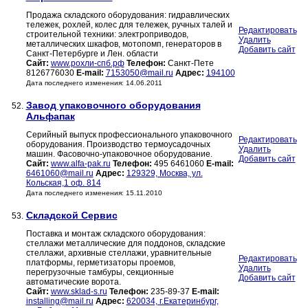
Продажа складского оборудования: гидравлических
тележек, рохлей, колес для тележек, ручных талей и
Редактировать
строительной техники: электроприводов,
Удалить
металлических шкафов, мотопомп, генераторов в
Добавить сайт
Санкт-Петербурге и Лен. области
Сайт:
www.рохли-спб.рф
Телефон:
Санкт-Пете
8126776030
E-mail:
7153050@mail.ru
Адрес:
194100
Дата последнего изменения: 14.06.2011
Завод упаковочного оборудования
52.
Альфапак
Серийный выпуск профессионального упаковочного
Редактировать
оборудования. Производство термоусадочных
Удалить
машин. Фасовочно-упаковочное оборудование.
Добавить сайт
Сайт:
www.alfa-pak.ru
Телефон:
495 6461060
E-mail:
6461060@mail.ru
Адрес:
129329, Москва, ул.
Кольская,1 оф. 814
Дата последнего изменения: 15.11.2010
Складской Сервис
53.
Поставка и монтаж складского оборудования:
стеллажи металлические для поддонов, складские
стеллажи, архивные стеллажи, уравнительные
Редактировать
платформы, герметизаторы проемов,
Удалить
перегрузочные тамбуры, секционные
Добавить сайт
автоматические ворота.
Сайт:
www.sklad-s.ru
Телефон:
235-89-37
E-mail:
installing@mail.ru
Адрес:
620034, г.Екатеринбург,