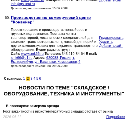
Сайт:
www.gs-ural.ru
Телефон:
351 267-45-82
E-mail:
Добавить сайт
info@gs-ural.ru
Дата последнего изменения: 15.06.2009
Производственно-коммерческий центр
60.
"Конвейер"
Проектирование и производство конвейеров и
грузовых подъемников. Поставка ленты
транспортерной, механических соединителей для
Редактировать
стыковки транспортерных лент, ковшей для норий и
Удалить
других комплектующих для подъемно-транспортного
Добавить сайт
оборудования. Будем рады сотрудн
Сайт:
www.smk66.ru
Телефон:
343 219-84-64
E-mail:
smk66@e1.ru
Адрес:
620088, Россия, г.
Екатеринбург, ул. Бакинских Комиссаров, 6
Дата последнего изменения: 29.05.2009
Страницы:
1
2
3
4
5
6
НОВОСТИ ПО ТЕМЕ "СКЛАДСКОЕ /
ОБОРУДОВАНИЕ, ТЕХНИКА И ИНСТРУМЕНТЫ"
В логопарках замерзла аренда
Рост вакантности в низкотемпературных складах отстает от рынка
2026-06-22
Подробнее