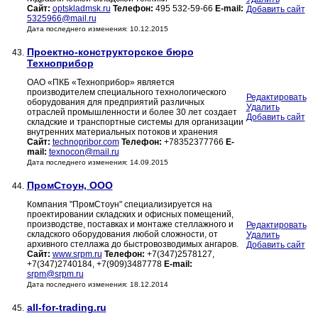
Сайт:
optskladmsk.ru
Телефон:
495 532-59-66
E-mail:
Добавить сайт
5325966@mail.ru
Дата последнего изменения: 10.12.2015
Проектно-конструкторское бюро
43.
Техноприбор
ОАО «ПКБ «Техноприбор» является
производителем специального технологического
Редактировать
оборудования для предприятий различных
Удалить
отраслей промышленности и более 30 лет создает
Добавить сайт
складские и транспортные системы для организации
внутренних материальных потоков и хранения
Сайт:
technopribor.com
Телефон:
+78352377766
E-
mail:
texnocon@mail.ru
Дата последнего изменения: 14.09.2015
ПромСтоун, ООО
44.
Компания "ПромСтоун" специализируется на
проектировании складских и офисных помещений,
производстве, поставках и монтаже стеллажного и
Редактировать
складского оборудования любой сложности, от
Удалить
архивного стеллажа до быстровозводимых ангаров.
Добавить сайт
Сайт:
www.srpm.ru
Телефон:
+7(347)2578127,
+7(347)2740184, +7(909)3487778
E-mail:
srpm@srpm.ru
Дата последнего изменения: 18.12.2014
all-for-trading.ru
45.