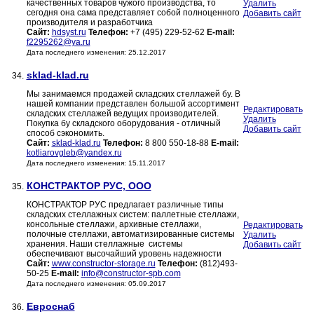
качественных товаров чужого производства, то
Удалить
сегодня она сама представляет собой полноценного
Добавить сайт
производителя и разработчика
Сайт:
hdsyst.ru
Телефон:
+7 (495) 229-52-62
E-mail:
f2295262@ya.ru
Дата последнего изменения: 25.12.2017
sklad-klad.ru
34.
Мы занимаемся продажей складских стеллажей бу. В
нашей компании представлен большой ассортимент
Редактировать
складских стеллажей ведущих производителей.
Удалить
Покупка бу складского оборудования - отличный
Добавить сайт
способ сэкономить.
Сайт:
sklad-klad.ru
Телефон:
8 800 550-18-88
E-mail:
kotliarovgleb@yandex.ru
Дата последнего изменения: 15.11.2017
КОНСТРАКТОР РУС, ООО
35.
КОНСТРАКТОР РУС предлагает различные типы
складских стеллажных систем: паллетные стеллажи,
консольные стеллажи, архивные стеллажи,
Редактировать
полочные стеллажи, автоматизированные системы
Удалить
хранения. Наши стеллажные системы
Добавить сайт
обеспечивают высочайший уровень надежности
Сайт:
www.constructor-storage.ru
Телефон:
(812)493-
50-25
E-mail:
info@constructor-spb.com
Дата последнего изменения: 05.09.2017
Евроснаб
36.