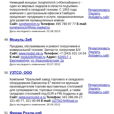
Немецкий концерн Jungheinrich («Юнгхайнрих») -
один из мировых лидеров в области подъёмно-
погрузочной и складской техники. С 1953 года
Редактировать
компания с центральным офисом в Гамбурге
Удалить
предлагает продукцию и услуги, предназначенные
Добавить сайт
для развития промышленных компан
Сайт:
jungheinrich.ru
Телефон:
495 780 97 77
E-mail:
jungheinrich@type-market.ru
Дата последнего изменения: 22.06.2013
Модуль-ЗиК
49.
Продажа, обслуживание и ремонт погрузчиков и
Редактировать
коммунальной техники. Запчасти, погрузчики Б/У.
Удалить
Сайт:
www.modul-zik.ru
Телефон:
+7 (343) 331-14-54
Добавить сайт
E-mail:
modulzik@mail.ru
Адрес:
620017, г.
Екатеринбург, ул. Краснофлотцев, 2а
Дата последнего изменения: 03.07.2012
УЗТСО, ООО
50.
Компания "Уральский завод торгового и складского
оборудования Евроколор-Е" является крупным
Редактировать
производителем торгово-выставочных стеллажей
Удалить
для супермаркетов, торговых площадей, а также
Добавить сайт
складских стеллажей под EUR и FIN поддоны и др.
Сайт:
www.eurocolor-e.ru
Телефон:
343 286-09-27,
321-40-77, 321-40-99
E-mail:
UZTSO-N@mail.ru
Дата последнего изменения: 16.04.2012
Фирма Рохли-спб
51.