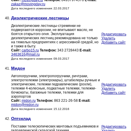
Сайт:
movingday.ru
Телефон:
84957974576
E-mail:
zakaz@movingday.ru
Дата последнего изменения: 22.03.2017
Диэлектрические лестницы
40.
Диэлектрические лестницы-стремянки не
подвергаются коррозии, не впитывают масло, не
боятся открытого огня. Эксплуатация
Редактировать
диэлектрических лестниц рекомендована не только
Удалить
на тяжелых предприятиях с агрессивной средой, но
Добавить сайт
и также в быту.
Сайт:
carbo15.ru
Телефон:
343 2728443
E-mail:
3463616@mail.ru
Дата последнего изменения: 09.03.2017
Мидон
41.
Автопогрузчики, электропогрузчики, ричтраки,
электротележки (электрокары), штабелеры ручные и
электрические, тележки гидравлические (рохли),
Редактировать
тележки 4-колесные, подкатные тележки, тележки-
Удалить
бочкокаты, багажные тележки, тележки для
Добавить сайт
аэропортов
Сайт:
midon.ru
Телефон:
863 221-26-58
E-mail:
midon@midon.ru
Дата последнего изменения: 15.12.2016
Оптсклад
42.
Поставки телескопических мачтовых подъемников и
Редактировать
гидравлической складской техники
Удалить