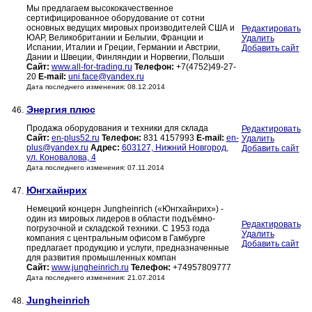
Мы предлагаем высококачественное
сертифицированное оборудование от сотни
основных ведущих мировых производителей США и
Редактировать
ЮАР, Великобритании и Бельгии, Франции и
Удалить
Испании, Италии и Греции, Германии и Австрии,
Добавить сайт
Дании и Швеции, Финляндии и Норвегии, Польши
Сайт:
www.all-for-trading.ru
Телефон:
+7(4752)49-27-
20
E-mail:
uni.face@yandex.ru
Дата последнего изменения: 08.12.2014
Энергия плюс
46.
Продажа оборудования и техники для склада
Редактировать
Сайт:
en-plus52.ru
Телефон:
831 4157993
E-mail:
en-
Удалить
plus@yandex.ru
Адрес:
603127, Нижний Новгород,
Добавить сайт
ул. Коновалова, 4
Дата последнего изменения: 07.11.2014
Юнгхайнрих
47.
Немецкий концерн Jungheinrich («Юнгхайнрих») -
один из мировых лидеров в области подъёмно-
Редактировать
погрузочной и складской техники. С 1953 года
Удалить
компания с центральным офисом в Гамбурге
Добавить сайт
предлагает продукцию и услуги, предназначенные
для развития промышленных компан
Сайт:
www.jungheinrich.ru
Телефон:
+74957809777
Дата последнего изменения: 21.07.2014
Jungheinrich
48.