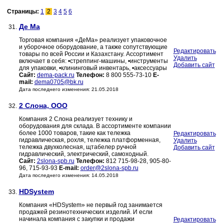
Страницы:
1
2
3
4
5
6
Де Ма
31.
Торговая компания «ДеМа» реализует упаковочное
и уборочное оборудование, а также сопутствующие
Редактировать
товары по всей России и Казахстану. Ассортимент
Удалить
включает в себя: •стреппинг-машины, •инструменты
Добавить сайт
для упаковки, •клининговый инвентарь, •аксессуары
Сайт:
dema-pack.ru
Телефон:
8 800 555-73-10
E-
mail:
dema0705@bk.ru
Дата последнего изменения: 21.05.2018
2 Слона, ООО
32.
Компания 2 Слона реализует технику и
оборудования для склада. В ассортименте компании
более 1000 товаров, такие как тележка
Редактировать
гидравлическая, рохля, тележка платформенная,
Удалить
тележка двухколесная, щтабелер ручной
Добавить сайт
гидравлический, электрический, самоходный.
Сайт:
2slona-spb.ru
Телефон:
812 715-98-28, 905-80-
96, 715-93-93
E-mail:
order@2slona-spb.ru
Дата последнего изменения: 14.05.2018
HDSystem
33.
Компания «HDSystem» не первый год занимается
продажей резинотехнических изделий. И если
начинала компания с закупки и продажи
Редактировать