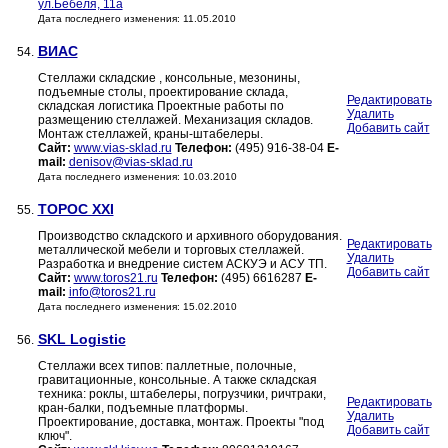
ул.Бебеля, 11а
Дата последнего изменения: 11.05.2010
ВИАС
54.
Стеллажи складские , консольные, мезонины,
подъемные столы, проектирование склада,
Редактировать
складская логистика Проектные работы по
Удалить
размещению стеллажей. Механизация складов.
Добавить сайт
Монтаж стеллажей, краны-штабелеры.
Сайт:
www.vias-sklad.ru
Телефон:
(495) 916-38-04
E-
mail:
denisov@vias-sklad.ru
Дата последнего изменения: 10.03.2010
ТОРОС XXI
55.
Производство складского и архивного оборудования.
Редактировать
металлической мебели и торговых стеллажей.
Удалить
Разработка и внедрение систем АСКУЭ и АСУ ТП.
Добавить сайт
Сайт:
www.toros21.ru
Телефон:
(495) 6616287
E-
mail:
info@toros21.ru
Дата последнего изменения: 15.02.2010
SKL Logistic
56.
Стеллажи всех типов: паллетные, полочные,
гравитационные, консольные. А также складская
техника: роклы, штабелеры, погрузчики, ричтраки,
Редактировать
кран-балки, подъемные платформы.
Удалить
Проектирование, доставка, монтаж. Проекты "под
Добавить сайт
ключ".