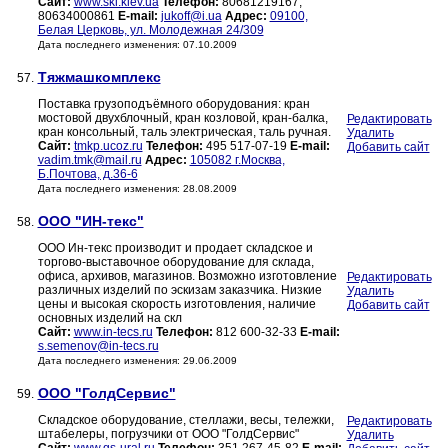
Сайт:
www.skl.kiev.ua
Телефон:
80681219167,
80634000861
E-mail:
jukoff@i.ua
Адрес:
09100,
Белая Церковь, ул. Молодежная 24/309
Дата последнего изменения: 07.10.2009
Тяжмашкомплекс
57.
Поставка грузоподъёмного оборудования: кран
мостовой двухблочный, кран козловой, кран-балка,
Редактировать
кран консольный, таль электрическая, таль ручная.
Удалить
Сайт:
tmkp.ucoz.ru
Телефон:
495 517-07-19
E-mail:
Добавить сайт
vadim.tmk@mail.ru
Адрес:
105082 г.Москва,
Б.Почтова, д.36-6
Дата последнего изменения: 28.08.2009
ООО "ИН-текс"
58.
ООО Ин-текс производит и продает складское и
торгово-выставочное оборудование для склада,
офиса, архивов, магазинов. Возможно изготовление
Редактировать
различных изделий по эскизам заказчика. Низкие
Удалить
цены и высокая скорость изготовления, наличие
Добавить сайт
основных изделий на скл
Сайт:
www.in-tecs.ru
Телефон:
812 600-32-33
E-mail:
s.semenov@in-tecs.ru
Дата последнего изменения: 29.06.2009
ООО "ГолдСервис"
59.
Складское оборудование, стеллажи, весы, тележки,
Редактировать
штабелеры, погрузчики от ООО "ГолдСервис"
Удалить