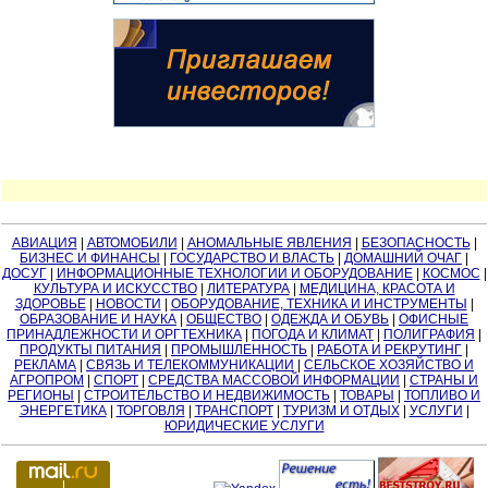
АВИАЦИЯ
|
АВТОМОБИЛИ
|
АНОМАЛЬНЫЕ ЯВЛЕНИЯ
|
БЕЗОПАСНОСТЬ
|
БИЗНЕС И ФИНАНСЫ
|
ГОСУДАРСТВО И ВЛАСТЬ
|
ДОМАШНИЙ ОЧАГ
|
ДОСУГ
|
ИНФОРМАЦИОННЫЕ ТЕХНОЛОГИИ И ОБОРУДОВАНИЕ
|
КОСМОС
|
КУЛЬТУРА И ИСКУССТВО
|
ЛИТЕРАТУРА
|
МЕДИЦИНА, КРАСОТА И
ЗДОРОВЬЕ
|
НОВОСТИ
|
ОБОРУДОВАНИЕ, ТЕХНИКА И ИНСТРУМЕНТЫ
|
ОБРАЗОВАНИЕ И НАУКА
|
ОБЩЕСТВО
|
ОДЕЖДА И ОБУВЬ
|
ОФИСНЫЕ
ПРИНАДЛЕЖНОСТИ И ОРГТЕХНИКА
|
ПОГОДА И КЛИМАТ
|
ПОЛИГРАФИЯ
|
ПРОДУКТЫ ПИТАНИЯ
|
ПРОМЫШЛЕННОСТЬ
|
РАБОТА И РЕКРУТИНГ
|
РЕКЛАМА
|
СВЯЗЬ И ТЕЛЕКОММУНИКАЦИИ
|
СЕЛЬСКОЕ ХОЗЯЙСТВО И
АГРОПРОМ
|
СПОРТ
|
СРЕДСТВА МАССОВОЙ ИНФОРМАЦИИ
|
СТРАНЫ И
РЕГИОНЫ
|
СТРОИТЕЛЬСТВО И НЕДВИЖИМОСТЬ
|
ТОВАРЫ
|
ТОПЛИВО И
ЭНЕРГЕТИКА
|
ТОРГОВЛЯ
|
ТРАНСПОРТ
|
ТУРИЗМ И ОТДЫХ
|
УСЛУГИ
|
ЮРИДИЧЕСКИЕ УСЛУГИ