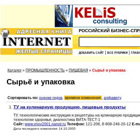
РОССИЙСКИЙ БИЗНЕС-СПР
|
|
ДОБАВИТЬ САЙТ
ВСЕ РУБРИКИ
ГЛАВ
Каталог
»
ПРОМЫШЛЕННОСТЬ
»
ПИЩЕВАЯ
»
Сырьё и упаковка
Сырьё и упаковка
Сортировать по:
оценке гидов
,
времени изменения
,
алфавиту
.
ТУ на кулинарную продукцию, пищевые продукты
1.
ТУ, технологические инструкции и рецептуры на кулинарную продукц
технологии здоровья, диагностика ВИТА-ТЕСТ-1
Сайт:
www.vnov2001.narod.ru
Телефон:
121-206, 8-908-246-20-12
E-ma
Дата последнего изменения: 14.10.2005