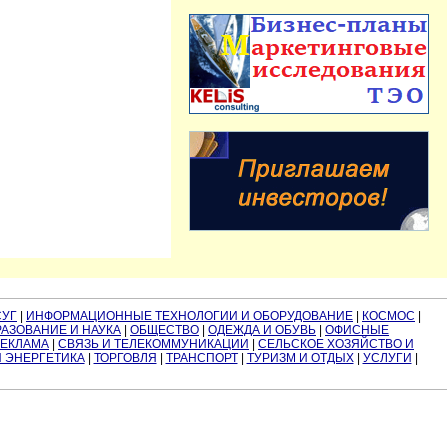
СУГ
|
ИНФОРМАЦИОННЫЕ ТЕХНОЛОГИИ И ОБОРУДОВАНИЕ
|
КОСМОС
|
АЗОВАНИЕ И НАУКА
|
ОБЩЕСТВО
|
ОДЕЖДА И ОБУВЬ
|
ОФИСНЫЕ
РЕКЛАМА
|
СВЯЗЬ И ТЕЛЕКОММУНИКАЦИИ
|
СЕЛЬСКОЕ ХОЗЯЙСТВО И
И ЭНЕРГЕТИКА
|
ТОРГОВЛЯ
|
ТРАНСПОРТ
|
ТУРИЗМ И ОТДЫХ
|
УСЛУГИ
|