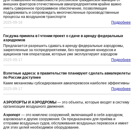
Для повышения независимости российской гражданской авиации от
внешних факторов отечественным авиапредприятиям крайне важно
иметь суверенное программное обеспечение, позволяющее
поддерживать и сопровождать многочисленные производственные
процессы на воздушном транспорте
2025-09-18
Подробнее
Госдума приняла в I чтении проект о сдаче в аренду федеральных
аэродромов
Предлагается разрешить сдавать в аренду федеральные аэродромы,
закрепленные за госпредприятиями, без проведения конкурсов и
аукционов тем операторам, которые уже эксплуатируют аэродром
2025-09-17
Подробнее
Взлетные адреса: в правительстве планируют сделать авиаперелеты
по России доступнее
Какие механизмы субсидирования авиаперевозок наиболее эффективны
2025-09-17
Подробнее
АЭРОПОРТЫ И АЭРОДРОМЫ
— это объекты, которые входят в систему
организации воздушного движения.
Аэропорт
— это комплекс сооружений, включающий в себя аэродром,
аэровокзал и другие сооружения. Он предназначен для приёма и
отправки воздушных судов, обслуживания воздушных перевозок и имеет
для этих целей необходимое оборудование.