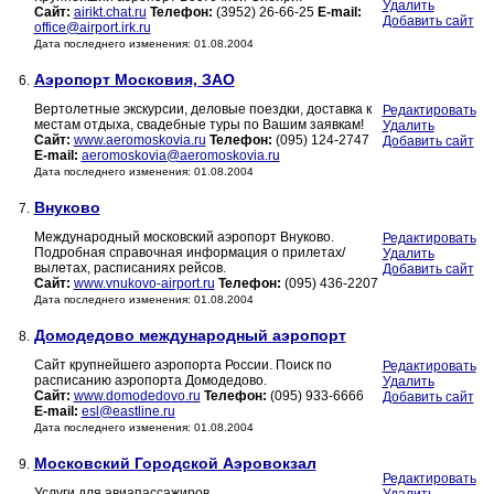
Удалить
Сайт:
airikt.chat.ru
Телефон:
(3952) 26-66-25
E-mail:
Добавить сайт
office@airport.irk.ru
Дата последнего изменения: 01.08.2004
Аэропорт Московия, ЗАО
6.
Вертолетные экскурсии, деловые поездки, доставка к
Редактировать
местам отдыха, свадебные туры по Вашим заявкам!
Удалить
Сайт:
www.aeromoskovia.ru
Телефон:
(095) 124-2747
Добавить сайт
E-mail:
aeromoskovia@aeromoskovia.ru
Дата последнего изменения: 01.08.2004
Внуково
7.
Международный московский аэропорт Внуково.
Редактировать
Подробная справочная информация о прилетах/
Удалить
вылетах, расписаниях рейсов.
Добавить сайт
Сайт:
www.vnukovo-airport.ru
Телефон:
(095) 436-2207
Дата последнего изменения: 01.08.2004
Домодедово международный аэропорт
8.
Сайт крупнейшего аэропорта России. Поиск по
Редактировать
расписанию аэропорта Домодедово.
Удалить
Сайт:
www.domodedovo.ru
Телефон:
(095) 933-6666
Добавить сайт
E-mail:
esl@eastline.ru
Дата последнего изменения: 01.08.2004
Московский Городской Аэровокзал
9.
Редактировать
Услуги для авиапассажиров.