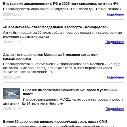
Внутренние авиаперевозки в РФ в 2025 году снизились почти на 4%
Пассажиропоток авиакомпаний внутри РФ снизился до 81,5 млн человек
2026-01-31
Подробнее
«Шереметьево» стало владельцем аэропорта «Домодедово»
Актив был продан за 66 млрд руб., а инвестору предстоят существенные
вложения в развитие актива
2026-01-29
Подробнее
Два из трех аэропортов Москвы за 9 месяцев сократили
пассажиропоток
Пассажиропоток "Шереметьево" и "Домодедово" за 9 месяцев 2025 года
оказался ниже прошлогоднего показателя, а рост перевозок через
"Внуково" - оказался менее 1%
2025-11-04
Подробнее
Образец импортозамещенного МС-21 провел успешный
полет
Импортозамещенный МС-21, на котором тестировали работу
двигателя ПД-14, взлетел в Иркутске
2025-10-28
Подробнее
Более 60 аэропортов внедрили российский софт, пишут СМИ