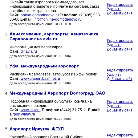
Онлайн табло аэропорта Домодедово, вся
Редактировать
информация о вылете и прилёте на сегодня, заказ
Удалить
авиабилетов и трансфера.
Добавить сайт
Сайт:
online-domodedovo.ru
Телефон:
+7 (495) 933-
66-66
E-mail:
info@online-domodedovo.ru
Дата последнего изменения: 10.01.2018
Авиакомпании, аэропорты, авиатехника.
2.
Справочник на avia.ru
Редактировать
Удалить
Информация для пассажиров.
Добавить сайт
Сайт:
dir.avia.ru
Дата последнего изменения: 01.08.2004
Уфа, международный аэропорт
3.
Редактировать
Расписания самолетов, автобусов из Уфы, услуги.
Удалить
Сайт:
www.ufaport.bashnet.ru
Добавить сайт
Дата последнего изменения: 01.08.2004
Международный Аэропорт Волгоград, ОАО
4.
Подробная информация об услугах, ссылка на
Редактировать
расписание поездов.
Удалить
Сайт:
www.mav.ru
Телефон:
(8442) 31-75-11
E-mail:
Добавить сайт
airport@mav.ru
Дата последнего изменения: 01.08.2004
Аэропорт Иркутск, ФГУП
5.
Редактировать
Крупнейший аэропорт Восточной Сибири.