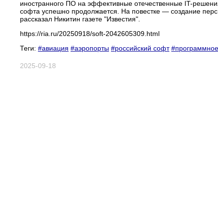
иностранного ПО на эффективные отечественные IT-решения
софта успешно продолжается. На повестке — создание перс
рассказал Никитин газете "Известия".
https://ria.ru/20250918/soft-2042605309.html
Теги:
#авиация
#аэропорты
#российский софт
#программное
2025-09-18