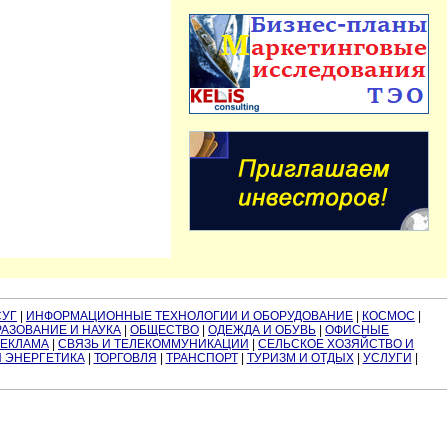
СУГ
|
ИНФОРМАЦИОННЫЕ ТЕХНОЛОГИИ И ОБОРУДОВАНИЕ
|
КОСМОС
|
АЗОВАНИЕ И НАУКА
|
ОБЩЕСТВО
|
ОДЕЖДА И ОБУВЬ
|
ОФИСНЫЕ
РЕКЛАМА
|
СВЯЗЬ И ТЕЛЕКОММУНИКАЦИИ
|
СЕЛЬСКОЕ ХОЗЯЙСТВО И
И ЭНЕРГЕТИКА
|
ТОРГОВЛЯ
|
ТРАНСПОРТ
|
ТУРИЗМ И ОТДЫХ
|
УСЛУГИ
|