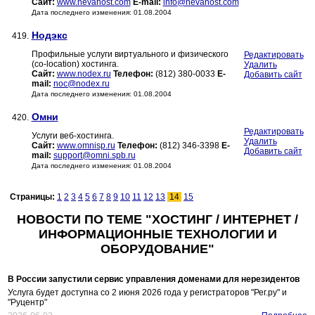
Сайт:
www.nevahost.com
E-mail:
info@nevahost.com
Дата последнего изменения: 01.08.2004
Нодэкс
419.
Профильные услуги виртуального и физического
Редактировать
(co-location) хостинга.
Удалить
Сайт:
www.nodex.ru
Телефон:
(812) 380-0033
E-
Добавить сайт
mail:
noc@nodex.ru
Дата последнего изменения: 01.08.2004
Омни
420.
Редактировать
Услуги веб-хостинга.
Удалить
Сайт:
www.omnisp.ru
Телефон:
(812) 346-3398
E-
Добавить сайт
mail:
support@omni.spb.ru
Дата последнего изменения: 01.08.2004
Страницы:
1
2
3
4
5
6
7
8
9
10
11
12
13
14
15
НОВОСТИ ПО ТЕМЕ "ХОСТИНГ / ИНТЕРНЕТ /
ИНФОРМАЦИОННЫЕ ТЕХНОЛОГИИ И
ОБОРУДОВАНИЕ"
В России запустили сервис управления доменами для нерезидентов
Услуга будет доступна со 2 июня 2026 года у регистраторов "Рег.ру" и
"Руцентр"