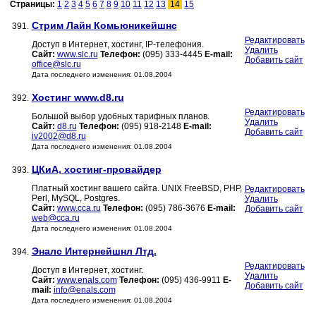
Страницы:
1
2
3
4
5
6
7
8
9
10
11
12
13
14
15
Стрим Лайн Комьюникейшнс
391.
Редактировать
Доступ в Интернет, хостинг, IP-телефония.
Удалить
Сайт:
www.slc.ru
Телефон:
(095) 333-4445
E-mail:
Добавить сайт
office@slc.ru
Дата последнего изменения: 01.08.2004
Хостинг www.d8.ru
392.
Редактировать
Большой выбор удобных тарифных планов.
Удалить
Сайт:
d8.ru
Телефон:
(095) 918-2148
E-mail:
Добавить сайт
iv2002@d8.ru
Дата последнего изменения: 01.08.2004
ЦКиА, хостинг-провайдер
393.
Платный хостинг вашего сайта. UNIX FreeBSD, PHP,
Редактировать
Perl, MySQL, Postgres.
Удалить
Сайт:
www.cca.ru
Телефон:
(095) 786-3676
E-mail:
Добавить сайт
web@cca.ru
Дата последнего изменения: 01.08.2004
Эналс Интернейшнл Лтд.
394.
Редактировать
Доступ в Интернет, хостинг.
Удалить
Сайт:
www.enals.com
Телефон:
(095) 436-9911
E-
Добавить сайт
mail:
info@enals.com
Дата последнего изменения: 01.08.2004