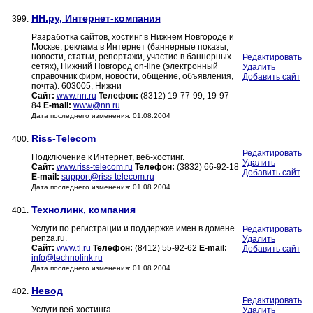
НН.ру, Интернет-компания
399.
Разработка сайтов, хостинг в Нижнем Новгороде и
Москве, реклама в Интернет (баннерные показы,
новости, статьи, репортажи, участие в баннерных
Редактировать
сетях), Нижний Новгород on-line (электронный
Удалить
справочник фирм, новости, общение, объявления,
Добавить сайт
почта). 603005, Нижни
Сайт:
www.nn.ru
Телефон:
(8312) 19-77-99, 19-97-
84
E-mail:
www@nn.ru
Дата последнего изменения: 01.08.2004
Riss-Telecom
400.
Редактировать
Подключение к Интернет, веб-хостинг.
Удалить
Сайт:
www.riss-telecom.ru
Телефон:
(3832) 66-92-18
Добавить сайт
E-mail:
support@riss-telecom.ru
Дата последнего изменения: 01.08.2004
Технолинк, компания
401.
Услуги по регистрации и поддержке имен в домене
Редактировать
penza.ru.
Удалить
Сайт:
www.tl.ru
Телефон:
(8412) 55-92-62
E-mail:
Добавить сайт
info@technolink.ru
Дата последнего изменения: 01.08.2004
Невод
402.
Редактировать
Услуги веб-хостинга.
Удалить