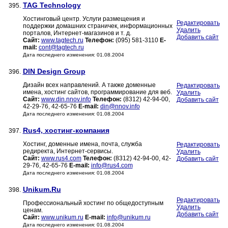
TAG Technology
395.
Хостинговый центр. Услуги размещения и
Редактировать
поддержки домашних страничек, информационных
Удалить
порталов, Интернет-магазинов и т. д.
Добавить сайт
Сайт:
www.tagtech.ru
Телефон:
(095) 581-3110
E-
mail:
cont@tagtech.ru
Дата последнего изменения: 01.08.2004
DIN Design Group
396.
Дизайн всех направлений. А также доменные
Редактировать
имена, хостинг сайтов, программирование для веб.
Удалить
Сайт:
www.din.nnov.info
Телефон:
(8312) 42-94-00,
Добавить сайт
42-29-76, 42-65-76
E-mail:
din@nnov.info
Дата последнего изменения: 01.08.2004
Rus4, хостинг-компания
397.
Хостинг, доменные имена, почта, служба
Редактировать
редиректа, Интернет-сервисы.
Удалить
Сайт:
www.rus4.com
Телефон:
(8312) 42-94-00, 42-
Добавить сайт
29-76, 42-65-76
E-mail:
info@rus4.com
Дата последнего изменения: 01.08.2004
Unikum.Ru
398.
Редактировать
Профессиональный хостинг по общедоступным
Удалить
ценам.
Добавить сайт
Сайт:
www.unikum.ru
E-mail:
info@unikum.ru
Дата последнего изменения: 01.08.2004