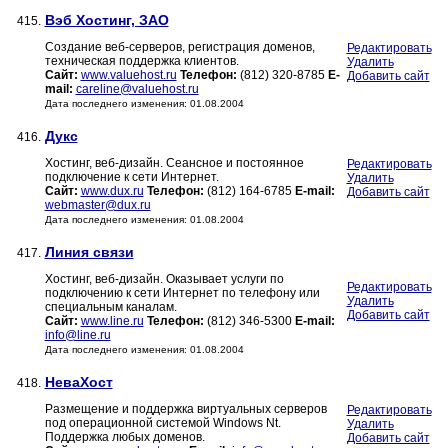
Вэб Хостинг, ЗАО
415.
Создание веб-серверов, регистрация доменов,
Редактировать
техническая поддержка клиентов.
Удалить
Сайт:
www.valuehost.ru
Телефон:
(812) 320-8785
E-
Добавить сайт
mail:
careline@valuehost.ru
Дата последнего изменения: 01.08.2004
Дукс
416.
Хостинг, веб-дизайн. Сеансное и постоянное
Редактировать
подключение к сети Интернет.
Удалить
Сайт:
www.dux.ru
Телефон:
(812) 164-6785
E-mail:
Добавить сайт
webmaster@dux.ru
Дата последнего изменения: 01.08.2004
Линия связи
417.
Хостинг, веб-дизайн. Оказывает услуги по
Редактировать
подключению к сети Интернет по телефону или
Удалить
специальным каналам.
Добавить сайт
Сайт:
www.line.ru
Телефон:
(812) 346-5300
E-mail:
info@line.ru
Дата последнего изменения: 01.08.2004
НеваХост
418.
Размещение и поддержка виртуальных серверов
Редактировать
под операционной системой Windows Nt.
Удалить
Поддержка любых доменов.
Добавить сайт