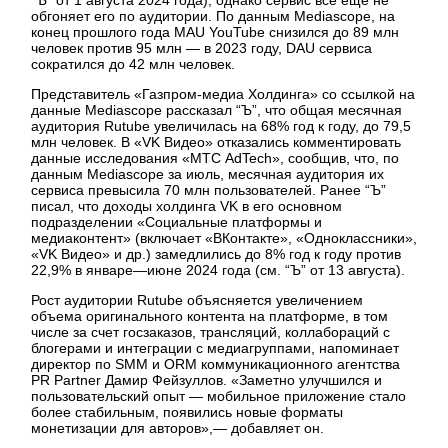
обгоняет его по аудитории. По данным Mediascope, на
конец прошлого года MAU YouTube снизился до 89 млн
человек против 95 млн — в 2023 году, DAU сервиса
сократился до 42 млн человек.
Представитель «Газпром-медиа Холдинга» со ссылкой на
данные Mediascope рассказал “Ъ”, что общая месячная
аудитория Rutube увеличилась на 68% год к году, до 79,5
млн человек. В «VK Видео» отказались комментировать
данные исследования «МТС AdTech», сообщив, что, по
данным Mediascope за июль, месячная аудитория их
сервиса превысила 70 млн пользователей. Ранее “Ъ”
писал, что доходы холдинга VK в его основном
подразделении «Социальные платформы и
медиаконтент» (включает «ВКонтакте», «Одноклассники»,
«VK Видео» и др.) замедлились до 8% год к году против
22,9% в январе—июне 2024 года (см. “Ъ” от 13 августа).
Рост аудитории Rutube объясняется увеличением
объема оригинального контента на платформе, в том
числе за счет госзаказов, трансляций, коллабораций с
блогерами и интеграции с медиагруппами, напоминает
директор по SMM и ORM коммуникационного агентства
PR Partner Дамир Фейзуллов. «Заметно улучшился и
пользовательский опыт — мобильное приложение стало
более стабильным, появились новые форматы
монетизации для авторов»,— добавляет он.