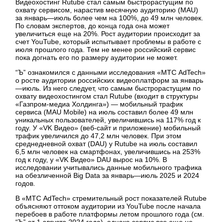
Видеохостинг Rutube стал самым быстрорастущим по
охвату сервисом, нарастив месячную аудиторию (MAU)
за январь—июль более чем на 100%, до 49 млн человек.
По словам экспертов, до конца года она может
увеличиться еще на 20%. Рост аудитории происходит за
счет YouTube, который испытывает проблемы в работе с
июля прошлого года. Тем не менее российский сервис
пока догнать его по размеру аудитории не может.
“Ъ” ознакомился с данными исследования «МТС AdTech»
о росте аудитории российских видеоплатформ за январь
—июль. Из него следует, что самым быстрорастущим по
охвату видеохостингом стал Rutube (входит в структуры
«Газпром-медиа Холдинга») — мобильный трафик
сервиса (MAU Mobile) на июль составил более 49 млн
уникальных пользователей, увеличившись на 117% год к
году. У «VK Видео» (веб-сайт и приложение) мобильный
трафик увеличился до 47,2 млн человек. При этом
среднедневной охват (DAU) у Rutube на июль составил
6,5 млн человек на смартфонах, увеличившись на 253%
год к году, у «VK Видео» DAU вырос на 10%. В
исследовании учитывались данные мобильного трафика
на обезличенной Big Data за январь—июль 2025 и 2024
годов.
В «МТС AdTech» стремительный рост показателей Rutube
объясняют оттоком аудитории из YouTube после начала
перебоев в работе платформы летом прошлого года (см.
“Ъ” от 1 августа 2024 года), однако сервис все еще не