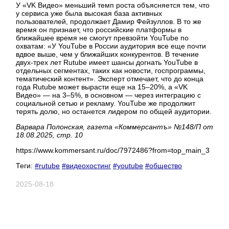
У «VK Видео» меньший темп роста объясняется тем, что
у сервиса уже была высокая база активных
пользователей, продолжает Дамир Фейзуллов. В то же
время он признает, что российские платформы в
ближайшее время не смогут превзойти YouTube по
охватам: «У YouTube в России аудитория все еще почти
вдвое выше, чем у ближайших конкурентов. В течение
двух-трех лет Rutube имеет шансы догнать YouTube в
отдельных сегментах, таких как новости, госпрограммы,
тематический контент». Эксперт отмечает, что до конца
года Rutube может вырасти еще на 15–20%, а «VK
Видео» — на 3–5%, в основном — через интеграцию с
социальной сетью и рекламу. YouTube же продолжит
терять долю, но останется лидером по общей аудитории.
Варвара Полонская, газета «Коммерсантъ» №148/П от
18.08.2025, стр. 10
https://www.kommersant.ru/doc/7972486?from=top_main_3
Теги:
#rutube
#видеохостинг
#youtube
#общество
2025-08-18