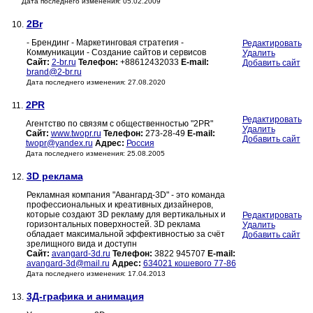
Дата последнего изменения: 05.02.2009
2Br
10.
- Брендинг - Маркетинговая стратегия -
Редактировать
Коммуникации - Создание сайтов и сервисов
Удалить
Сайт:
2-br.ru
Телефон:
+88612432033
E-mail:
Добавить сайт
brand@2-br.ru
Дата последнего изменения: 27.08.2020
2PR
11.
Редактировать
Агентство по связям с общественностью "2PR"
Удалить
Сайт:
www.twopr.ru
Телефон:
273-28-49
E-mail:
Добавить сайт
twopr@yandex.ru
Адрес:
Россия
Дата последнего изменения: 25.08.2005
3D реклама
12.
Рекламная компания "Авангард-3D" - это команда
профессиональных и креативных дизайнеров,
которые создают 3D рекламу для вертикальных и
Редактировать
горизонтальных поверхностей. 3D реклама
Удалить
обладает максимальной эффективностью за счёт
Добавить сайт
зрелищного вида и доступн
Сайт:
avangard-3d.ru
Телефон:
3822 945707
E-mail:
avangard-3d@mail.ru
Адрес:
634021 кошевого 77-86
Дата последнего изменения: 17.04.2013
3Д-графика и анимация
13.