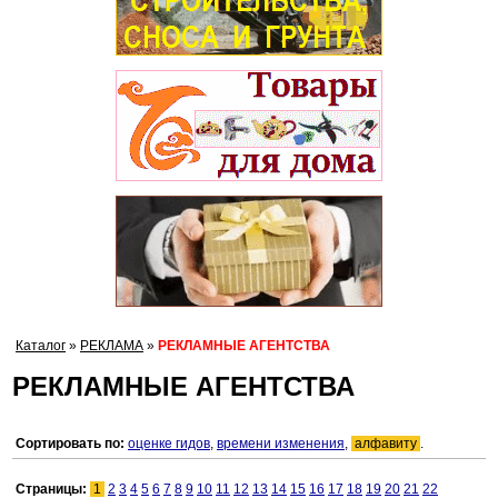
Каталог
»
РЕКЛАМА
»
РЕКЛАМНЫЕ АГЕНТСТВА
РЕКЛАМНЫЕ АГЕНТСТВА
Сортировать по:
оценке гидов
,
времени изменения
,
алфавиту
.
Страницы:
1
2
3
4
5
6
7
8
9
10
11
12
13
14
15
16
17
18
19
20
21
22