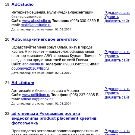
ABCstudio
19.
Интернет-решения, мультимедиа-презентации,
Редактировать
бизнес-сувениры.
Удалить
Сайт:
www.abcstudio.ru
Телефон:
(095) 330-9859
E-
Добавить сайт
mail:
mail@abcstudio.ru
Дата последнего изменения: 01.08.2004
ABG, маркетинговое агентство
20.
Здравствуйте! Меня зовут Ольга, живу в городе
Курган. Я интернет – маркетолог, официальный
Редактировать
партнер компании ABG в городах Курган - Тюмень. У
Удалить
нас десятки представителей по всей России.
Добавить сайт
Сайт:
abg-media.ru
Телефон:
89088358555
E-mail:
obubnova2010@list.ru
Дата последнего изменения: 02.04.2019
Ad Libitum
21.
Редактировать
Арт-дизайн и бизнес-реклама в Москве.
Удалить
Сайт:
www.adlibitum.ru
Телефон:
(095) 237-9835
E-
Добавить сайт
mail:
adlibitum@inbox.ru
Дата последнего изменения: 01.08.2004
ad-cinema.ru Рекламные ролики
22.
видеоклипы product placement креатив
фотосъемка
Редактировать
Производство рекламных роликов корпоративных