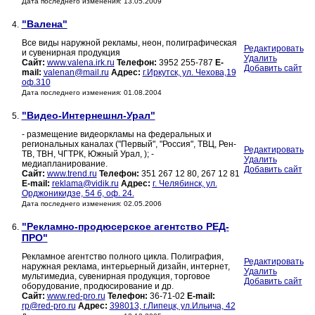
Дата последнего изменения: 13.05.2009
"Валена"
4.
Все виды наружной рекламы, неон, полиграфическая
Редактировать
и сувенирная продукция
Удалить
Сайт:
www.valena.irk.ru
Телефон:
3952 255-787
E-
Добавить сайт
mail:
valenan@mail.ru
Адрес:
г.Иркутск, ул. Чехова,19
оф.310
Дата последнего изменения: 01.08.2004
"Видео-Интернешнл-Урал"
5.
- размещение видеоркламы на федеральных и
региональных каналах ("Первый", "Россия", ТВЦ, Рен-
Редактировать
ТВ, ТВН, ЧГТРК, Южный Урал, ); -
Удалить
медиапланирование.
Добавить сайт
Сайт:
www.trend.ru
Телефон:
351 267 12 80, 267 12 81
E-mail:
reklama@vidik.ru
Адрес:
г. Челябинск, ул.
Орджоникидзе, 54 б, оф. 24.
Дата последнего изменения: 02.05.2006
"Рекламно-продюсерское агентство РЕД-
6.
ПРО"
Рекламное агентство полного цикла. Полиграфия,
Редактировать
наружная реклама, интерьерный дизайн, интернет,
Удалить
мультимедиа, сувенирная продукция, торговое
Добавить сайт
оборудование, продюсирование и др.
Сайт:
www.red-pro.ru
Телефон:
36-71-02
E-mail:
rp@red-pro.ru
Адрес:
398013, г.Липецк, ул.Ильича, 42