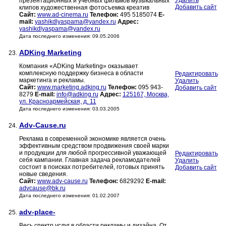
Удалить
презентационных и учебных фильмов музыкальных
Добавить сайт
клипов художественная фотосъемка креатив
Сайт:
www.ad-cinema.ru
Телефон:
495 5185074
E-
mail:
yashikdlyaspama@yandex.ru
Адрес:
yashikdlyaspama@yandex.ru
Дата последнего изменения: 09.05.2006
ADKing Marketing
23.
Компания «ADKing Marketing» оказывает
комплексную поддержку бизнеса в области
Редактировать
маркетинга и рекламы.
Удалить
Сайт:
www.marketing.adking.ru
Телефон:
095 943-
Добавить сайт
8279
E-mail:
info@adking.ru
Адрес:
125167, Москва,
ул. Красноармейская, д. 11
Дата последнего изменения: 03.03.2005
Adv-Cause.ru
24.
Реклама в современной экономике является очень
эффективным средством продвижения своей марки
и продукции для любой прогрессивной уважающей
Редактировать
себя кампании. Главная задача рекламодателей
Удалить
состоит в поисках потребителей, готовых принять
Добавить сайт
новые сведения.
Сайт:
www.adv-cause.ru
Телефон:
6829292
E-mail:
advcause@bk.ru
Дата последнего изменения: 01.02.2007
adv-place-
25.
Весь спектр услуг в области рекламы и дизайна. От