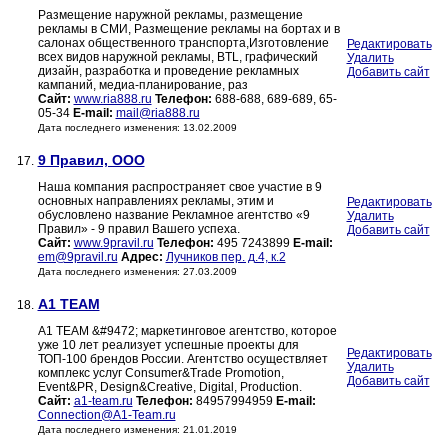
Размещение наружной рекламы, размещение
рекламы в СМИ, Размещение рекламы на бортах и в
салонах общественного транспорта,Изготовление
Редактировать
всех видов наружной рекламы, BTL, графический
Удалить
дизайн, разработка и проведение рекламных
Добавить сайт
кампаний, медиа-планирование, раз
Сайт:
www.ria888.ru
Телефон:
688-688, 689-689, 65-
05-34
E-mail:
mail@ria888.ru
Дата последнего изменения: 13.02.2009
9 Правил, ООО
17.
Наша компания распространяет свое участие в 9
основных направлениях рекламы, этим и
Редактировать
обусловлено название Рекламное агентство «9
Удалить
Правил» - 9 правил Вашего успеха.
Добавить сайт
Сайт:
www.9pravil.ru
Телефон:
495 7243899
E-mail:
em@9pravil.ru
Адрес:
Лучников пер. д.4, к.2
Дата последнего изменения: 27.03.2009
A1 TEAM
18.
A1 TEAM &#9472; маркетинговое агентство, которое
уже 10 лет реализует успешные проекты для
Редактировать
ТОП-100 брендов России. Агентство осуществляет
Удалить
комплекс услуг Consumer&Trade Promotion,
Добавить сайт
Event&PR, Design&Creative, Digital, Production.
Сайт:
a1-team.ru
Телефон:
84957994959
E-mail:
Connection@A1-Team.ru
Дата последнего изменения: 21.01.2019