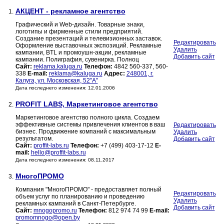
AКЦЕНТ - рекламное агентство
1.
Графический и Web-дизайн. Товарные знаки,
логотипы и фирменные стили предприятий.
Создание презентаций и телевизионных заставок.
Редактировать
Оформление выставочных экспозиций. Рекламные
Удалить
кампании, BTL и промоушн-акции, рекламные
Добавить сайт
кампании. Полиграфия, сувенирка. Полноц
Сайт:
reklama.kaluga.ru
Телефон:
4842 560-337, 560-
338
E-mail:
reklama@kaluga.ru
Адрес:
248001, г.
Калуга, ул. Московская, 52"А"
Дата последнего изменения: 12.01.2006
PROFIT LABS, Маркетинговое агентство
2.
Маркетинговое агентство полного цикла. Создаем
эффективные системы привлечения клиентов в ваш
Редактировать
бизнес. Продвижение компаний с максимальным
Удалить
результатом.
Добавить сайт
Сайт:
proffit-labs.ru
Телефон:
+7 (499) 403-17-12
E-
mail:
hello@proffit-labs.ru
Дата последнего изменения: 08.11.2017
МногоПРОМО
3.
Компания "МногоПРОМО" - предоставляет полный
Редактировать
объем услуг по планированию и проведению
Удалить
рекламных кампаний в Санкт-Петербурге.
Добавить сайт
Сайт:
mnogopromo.ru
Телефон:
812 974 74 99
E-mail:
promomnogo@open.by