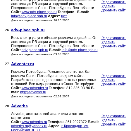
Редактировать
логотипа до PR-акции и наружной рекламы.
Удалить
Предложения в Санкт-Петербурге и Лен. области.
Добавить сайт
Сайт:
www.adv-place.spb.ru
Телефон:
-
E-mail:
info@adv-place.spb.ru
Адрес:
нет
Дата последнего изменения: 26.10.2005
adv-place.spb.ru
26.
Весь спектр услуг в области рекламы и дизайна. От
Редактировать
логотипа до PR-акции и наружной рекламы.
Удалить
Предложения в Санкт-Петербурге и Лен. области.
Добавить сайт
Сайт:
adv-place.spb.ru
E-mail:
info@adv-place.spb.ru
Дата последнего изменения: 03.08.2005
Adventer.ru
27.
Реклама Петербурга. Рекламное агентство. Вся
реклама Санкт-Петербурга на одном сайте.
Редактировать
Разработка и проведение комплексных рекламных
Удалить
кампаний. Все виды рекламы в Санкт-Петербурге.
Добавить сайт
Сайт:
www.adventer.ru
Телефон:
812 335-93-96
E-
mail:
ktg@adventer.ru
Дата последнего изменения: 02.02.2007
Adverbs
28.
Adverbs, агентство веб-аналитики и контент-
Редактировать
маркетинга
Удалить
Сайт:
www.adverbs.ru
Телефон:
861 2927372
E-mail:
Добавить сайт
adverbs.ru@yandex.ru
Адрес:
г. Краснодар, ул.
Российская, д. 30