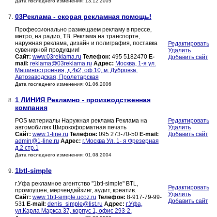
Дата последнего изменения: 13.12.2005
03Реклама - скорая рекламная помощь!
7.
Профессионально размещаем рекламу в прессе,
метро, на радио, ТВ. Реклама на транспорте,
наружная реклама, дизайн и полиграфия, поставка
Редактировать
сувенирной продукции!
Удалить
Сайт:
www.03reklama.ru
Телефон:
495 5182470
E-
Добавить сайт
mail:
reklama@03reklama.ru
Адрес:
Москва, 1-я ул.
Машиностроения, д.4к2, оф.10, м. Дубровка,
Автозаводская, Пролетарская
Дата последнего изменения: 01.06.2006
1 ЛИНИЯ Рекламно - производственная
8.
компания
POS материалы Наружная реклама Реклама на
Редактировать
автомобилях Широкоформатная печать
Удалить
Сайт:
www.1-line.ru
Телефон:
095 273-70-50
E-mail:
Добавить сайт
admin@1-line.ru
Адрес:
г.Москва Ул. 1- я Фрезерная
д.2 стр.1
Дата последнего изменения: 01.08.2004
1btl-simple
9.
г.Уфа рекламное агентство "1btl-simple" BTL,
Редактировать
промоушен, мерчендайзинг, аудит, креатив.
Удалить
Сайт:
www.1btl-simple.ucoz.ru
Телефон:
8-917-79-99-
Добавить сайт
531
E-mail:
denis_simple@list.ru
Адрес:
г.Уфа,
ул.Карла Маркса 37, корпус 1, офис 293-2.