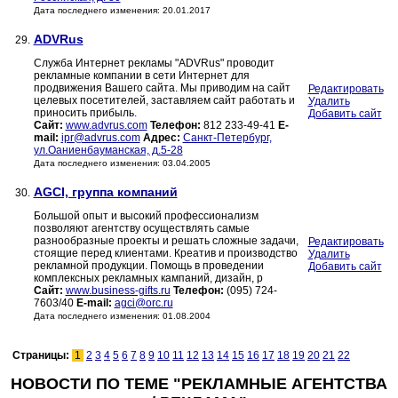
Дата последнего изменения: 20.01.2017
ADVRus
29.
Служба Интернет рекламы "ADVRus" проводит
рекламные компании в сети Интернет для
продвижения Вашего сайта. Мы приводим на сайт
Редактировать
целевых посетителей, заставляем сайт работать и
Удалить
приносить прибыль.
Добавить сайт
Сайт:
www.advrus.com
Телефон:
812 233-49-41
E-
mail:
ipr@advrus.com
Адрес:
Санкт-Петербург,
ул.Оаниенбауманская, д.5-28
Дата последнего изменения: 03.04.2005
AGCI, группа компаний
30.
Большой опыт и высокий профессионализм
позволяют агентству осуществлять самые
разнообразные проекты и решать сложные задачи,
Редактировать
стоящие перед клиентами. Креатив и производство
Удалить
рекламной продукции. Помощь в проведении
Добавить сайт
комплексных рекламных кампаний, дизайн, р
Сайт:
www.business-gifts.ru
Телефон:
(095) 724-
7603/40
E-mail:
agci@orc.ru
Дата последнего изменения: 01.08.2004
Страницы:
1
2
3
4
5
6
7
8
9
10
11
12
13
14
15
16
17
18
19
20
21
22
НОВОСТИ ПО ТЕМЕ "РЕКЛАМНЫЕ АГЕНТСТВА