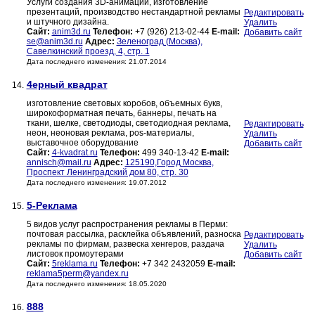
Услуги создания 3D-анимации, изготовление
презентаций, производство нестандартной рекламы
Редактировать
и штучного дизайна.
Удалить
Сайт:
anim3d.ru
Телефон:
+7 (926) 213-02-44
E-mail:
Добавить сайт
se@anim3d.ru
Адрес:
Зеленоград (Москва),
Савелкинский проезд, 4, стр. 1
Дата последнего изменения: 21.07.2014
4ерный квадрат
14.
изготовление световых коробов, объемных букв,
широкоформатная печать, баннеры, печать на
ткани, шелке, светодиоды, светодиодная реклама,
Редактировать
неон, неоновая реклама, pos-материалы,
Удалить
выставочное оборудование
Добавить сайт
Сайт:
4-kvadrat.ru
Телефон:
499 340-13-42
E-mail:
annisch@mail.ru
Адрес:
125190,Город Москва,
Проспект Ленинградский дом 80, стр. 30
Дата последнего изменения: 19.07.2012
5-Реклама
15.
5 видов услуг распространения рекламы в Перми:
почтовая рассылка, расклейка объявлений, разноска
Редактировать
рекламы по фирмам, развеска хенгеров, раздача
Удалить
листовок промоутерами
Добавить сайт
Сайт:
5reklama.ru
Телефон:
+7 342 2432059
E-mail:
reklama5perm@yandex.ru
Дата последнего изменения: 18.05.2020
888
16.