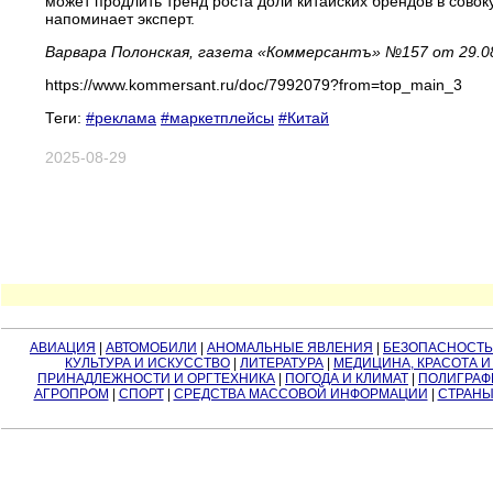
может продлить тренд роста доли китайских брендов в сов
напоминает эксперт.
Варвара Полонская, газета «Коммерсантъ» №157 от 29.08
https://www.kommersant.ru/doc/7992079?from=top_main_3
Теги:
#реклама
#маркетплейсы
#Китай
2025-08-29
АВИАЦИЯ
|
АВТОМОБИЛИ
|
АНОМАЛЬНЫЕ ЯВЛЕНИЯ
|
БЕЗОПАСНОСТЬ
КУЛЬТУРА И ИСКУССТВО
|
ЛИТЕРАТУРА
|
МЕДИЦИНА, КРАСОТА И
ПРИНАДЛЕЖНОСТИ И ОРГТЕХНИКА
|
ПОГОДА И КЛИМАТ
|
ПОЛИГРАФ
АГРОПРОМ
|
СПОРТ
|
СРЕДСТВА МАССОВОЙ ИНФОРМАЦИИ
|
СТРАНЫ