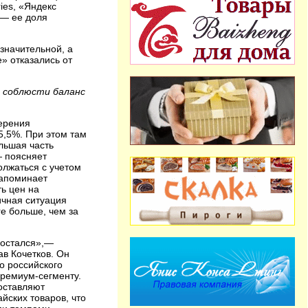
ies, «Яндекс
 — ее доля
езначительной, а
» отказались от
ь соблюсти баланс
мерения
5,5%. При этом там
льшая часть
— поясняет
олжаться с учетом
напоминает
ь цен на
ичная ситуация
re больше, чем за
о остался»,—
ав Кочетков. Он
го российского
премиум-сегменту.
оставляют
йских товаров, что