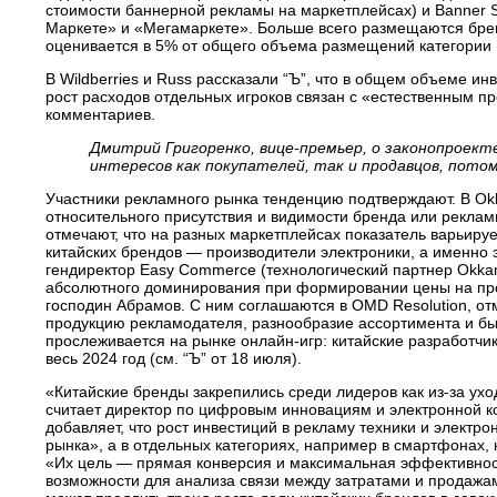
стоимости баннерной рекламы на маркетплейсах) и Banner St
Маркете» и «Мегамаркете». Больше всего размещаются брен
оценивается в 5% от общего объема размещений категории 
В Wildberries и Russ рассказали “Ъ”, что в общем объеме ин
рост расходов отдельных игроков связан с «естественным п
комментариев.
Дмитрий Григоренко, вице-премьер, о законопроект
интересов как покупателей, так и продавцов, пото
Участники рекламного рынка тенденцию подтверждают. В Okk
относительного присутствия и видимости бренда или реклам
отмечают, что на разных маркетплейсах показатель варьируе
китайских брендов — производители электроники, а именно 
гендиректор Easy Commerce (технологический партнер Okkam
абсолютного доминирования при формировании цены на прод
господин Абрамов. С ним соглашаются в OMD Resolution, от
продукцию рекламодателя, разнообразие ассортимента и бы
прослеживается на рынке онлайн-игр: китайские разработчик
весь 2024 год (cм. “Ъ” от 18 июля).
«Китайские бренды закрепились среди лидеров как из-за ухо
считает директор по цифровым инновациям и электронной комм
добавляет, что рост инвестиций в рекламу техники и электро
рынка», а в отдельных категориях, например в смартфонах,
«Их цель — прямая конверсия и максимальная эффективнос
возможности для анализа связи между затратами и продажа