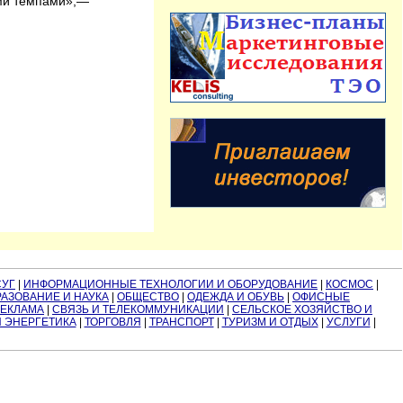
ими темпами»,—
СУГ
|
ИНФОРМАЦИОННЫЕ ТЕХНОЛОГИИ И ОБОРУДОВАНИЕ
|
КОСМОС
|
АЗОВАНИЕ И НАУКА
|
ОБЩЕСТВО
|
ОДЕЖДА И ОБУВЬ
|
ОФИСНЫЕ
РЕКЛАМА
|
СВЯЗЬ И ТЕЛЕКОММУНИКАЦИИ
|
СЕЛЬСКОЕ ХОЗЯЙСТВО И
И ЭНЕРГЕТИКА
|
ТОРГОВЛЯ
|
ТРАНСПОРТ
|
ТУРИЗМ И ОТДЫХ
|
УСЛУГИ
|