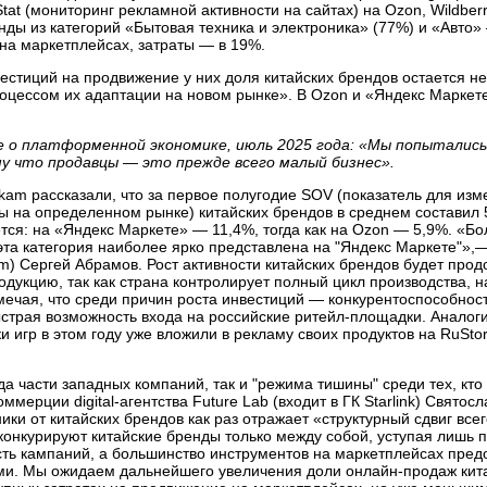
at (мониторинг рекламной активности на сайтах) на Ozon, Wildberr
ды из категорий «Бытовая техника и электроника» (77%) и «Авто»
на маркетплейсах, затраты — в 19%.
вестиций на продвижение у них доля китайских брендов остается н
роцессом их адаптации на новом рынке». В Ozon и «Яндекс Маркете
е о платформенной экономике, июль 2025 года: «Мы попыталис
му что продавцы — это прежде всего малый бизнес».
am рассказали, что за первое полугодие SOV (показатель для из
ы на определенном рынке) китайских брендов в среднем составил 
тся: на «Яндекс Маркете» — 11,4%, тогда как на Ozon — 5,9%. «Бо
эта категория наиболее ярко представлена на "Яндекс Маркете"»,
) Сергей Абрамов. Рост активности китайских брендов будет прод
укцию, так как страна контролирует полный цикл производства, 
мечая, что среди причин роста инвестиций — конкурентоспособност
страя возможность входа на российские ритейл-площадки. Аналог
и игр в этом году уже вложили в рекламу своих продуктов на RuSto
да части западных компаний, так и "режима тишины" среди тех, кт
ерции digital-агентства Future Lab (входит в ГК Starlink) Святосл
ники от китайских брендов как раз отражает «структурный сдвиг все
 конкурируют китайские бренды только между собой, уступая лишь 
ть кампаний, а большинство инструментов на маркетплейсах пред
ми. Мы ожидаем дальнейшего увеличения доли онлайн-продаж кита