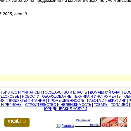
окупных затратах на продвижение на маркетплейсах, но уже меньш
.2025, стр. 9
|
БИЗНЕС И ФИНАНСЫ
|
ГОСУДАРСТВО И ВЛАСТЬ
|
ДОМАШНИЙ ОЧАГ
|
ДО
 ЗДОРОВЬЕ
|
НОВОСТИ
|
ОБОРУДОВАНИЕ, ТЕХНИКА И ИНСТРУМЕНТЫ
|
ОБР
ИЯ
|
ПРОДУКТЫ ПИТАНИЯ
|
ПРОМЫШЛЕННОСТЬ
|
РАБОТА И РЕКРУТИНГ
|
 И РЕГИОНЫ
|
СТРОИТЕЛЬСТВО И НЕДВИЖИМОСТЬ
|
ТОВАРЫ
|
ТОПЛИВО 
ЮРИДИЧЕСКИЕ УСЛУГИ