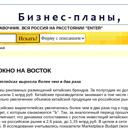
АВОЧНИК. ВСЯ РОССИЯ НА РАССТОЯНИИ "ENTER"
НАЯ
ОКНО НА ВОСТОК
плейсах выросла более чем в два раза
мы рекламных размещений китайских брендов. За полугодие их до
ысили 1 млрд руб. Китайские производители занимают в том числе
ально увеличению объемов китайской продукции на российском рын
ийских маркетплейсах увеличилась более чем в два раза год к год
get, с которым ознакомился “Ъ”. Так, за аналогичный период прошл
тмечают, что динамика сопоставима с ростом инвестиций китайских
на российском рынке в 2,6 раза, до 1,15 млрд руб. В целом в сети
. В исследовании учитывались показатели Marketplace Budget (мон