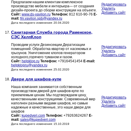
Предлагаем нашим клиентам комплексное
Редактировать
производство мебели и интерьера— от создания
Удалить
дизайн-проекта до сборки конструкции на объекте.
Добавить сайт
Сайт:
www.ds-vavilon.ru
Телефон:
812 610-90-76
E-
mail:
fm.vavilon.spb@yandex.ru
Дата последнего изменения: 20.04.2020
Санитарная Служба города Раменское,
17.
СЭС ХелпКлоп
Проводим услуги Дезинсекции,Дератизации
Редактировать
помещений. Обработка квартир от насекомых и
Удалить
грызунов. Уничтожение клопов генератором
Добавить сайт
холодного,горячего туманом и газом.
Сайт:
helpklop.ru
Телефон:
+79164541454
E-mail:
helpklopru@yandex.ru
Дата последнего изменения: 25.02.2020
Двери для шкафов-купе
18.
Наша компания занимается собственным
производством дверей для шкафов-купе по
приемлемым ценам. Мы подтверждаем цену,
Редактировать
качественными конструкциями. Современный мир
Удалить
наполнен разными видами шкафов, но самые
Добавить сайт
надежные и качественные, это наши двери для
шкафов
Сайт:
kupedveri.com
Телефон:
+79263624267
E-
mail:
sales@kupedveri.com
Дата последнего изменения: 15.10.2019