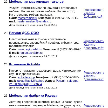
Мебельная мастерская - ателье
22.
Услуги: Перетяжка мебели (обивка); Реставрация
Редактировать
мебели; Пошив чехлов на мебель; Пошив штор;
Удалить
Изготовление мебели на заказ.
Добавить сайт
Сайт:
masteramsk.ru
Телефон:
8 499 348-95-09
E-
mail:
masteramebel@yandex.ru
Дата последнего изменения: 15.03.2019
Регион ДСК, ООО
23.
Пластиковые окна в Томске: собственное
Редактировать
производство, европейский профиль и фурнитура,
Удалить
гарантия качества
Добавить сайт
Сайт:
www.region-dsk.ru
Телефон:
8 (3822) 90-10-90
E-mail:
region.dsk@bk.ru
Дата последнего изменения: 09.01.2019
Компания Activlife
24.
Интернет-магазин товаров для дома. Изготовление
Редактировать
саун и кедровых бочек.
Удалить
Сайт:
activlife.shop
Телефон:
+7 (958) 582-59-58
E-
Добавить сайт
mail:
zakaz@activlife.shop
Адрес:
Россия, г.Москва
ул. Пятницкая, 18 стр. 4
Дата последнего изменения: 13.12.2018
Мебельная фабрика Радера
25.
Лестницы деревянные интерьерные на заказ. Двери
межкомнатные с маркетри. Мебель для дома: кухни,
Редактировать