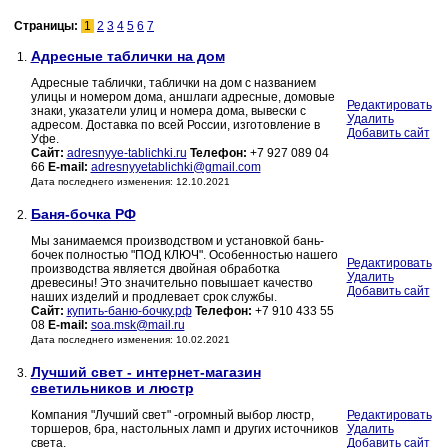
Страницы:
1
2
3
4
5
6
7
Адресные таблички на дом
1.
Адресные таблички, таблички на дом с названием
улицы и номером дома, аншлаги адресные, домовые
Редактировать
знаки, указатели улиц и номера дома, вывески с
Удалить
адресом. Доставка по всей России, изготовление в
Добавить сайт
Уфе.
Сайт:
adresnyye-tablichki.ru
Телефон:
+7 927 089 04
66
E-mail:
adresnyyetablichki@gmail.com
Дата последнего изменения: 12.10.2021
Баня-бочка РФ
2.
Мы занимаемся производством и установкой бань-
бочек полностью "ПОД КЛЮЧ". Особенностью нашего
Редактировать
производства является двойная обработка
Удалить
древесины! Это значительно повышает качество
Добавить сайт
наших изделий и продлевает срок службы.
Сайт:
купить-баню-бочку.рф
Телефон:
+7 910 433 55
08
E-mail:
soa.msk@mail.ru
Дата последнего изменения: 10.02.2021
Лучший свет - интернет-магазин
3.
светильников и люстр
Компания "Лучший свет" -огромный выбор люстр,
Редактировать
торшеров, бра, настольных ламп и других источников
Удалить
света.
Добавить сайт