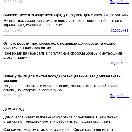
2026-06-29
Подробнее
Вынесет всё: что чаще всего крадут в чужом доме наемные работники
Эксперт рассказал, как искусственный интеллект помогает бороться с
вороватым домашним персоналом
2024-09-03
Подробнее
От чего воротит нос кровосос: с помощью каких средств можно
спастись от комаров летом
Проверили на себе самые популярные способы борьбы с летающими
кровопийцами
2023-06-27
Подробнее
Почему губки для мытья посуды разноцветные: это должен знать
каждый
Тут дело не столько в самом поролоне, сколько в жесткой войлочной
основе, на которую наклеена губка
2022-12-07
Подробнее
ДОМ И САД
Дом
обеспечивает человеку комфортное проживание. В нём можно
отдыхать от городской суеты и работать, воплощать свои идеи.
Сад
служит местом отдыха и уединения. Среди растений можно