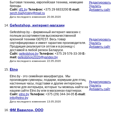
Бытовая техника, европейская техника, немецкие
Редактировать
бренды.
Удалить
Сайт:
df1.by
Телефон:
+375 29 6833200
E-mail:
Добавить сайт
serzh.badynskiy@mail.ru
Дата последнего изменения: 20.08.2020
Gefestshop, интернет-магазин
14.
Gefestshop.by – фирменный интернет-магазин с
полным ассортиментом высококачественной
кухонной техники GEFEST. Весь товар
Редактировать
сертифицирован и имеет гарантию производителя.
Удалить
Продукция реализуется оптом и в розницу с
Добавить сайт
доставкой в любой регион Беларуси.
Сайт:
gefestshop.by
Телефон:
+375 29 576-33-39
E-
mail:
gefestshop2020@yandex.by
Дата последнего изменения: 22.05.2020
Etno
15.
Etno.by - это семейная мануфактура. Мы
производим сувениры, подарки, кормушки для птиц,
Редактировать
настенные часы, подставки и другие интересные
Удалить
мелочи для интерьера, которые ты можешь найти на
Добавить сайт
нашем сайте Etno.by или в магазинах-партнерах.
Сайт:
etno.by
Телефон:
+375 (29) 344-34-05
E-mail:
info@etno.by
Дата последнего изменения: 13.05.2020
ФМ Вавилон, ООО
16.