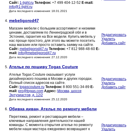
Сайт:
1-light.ru
Телефон:
+7 499 404-12-52
E-mail:
info@1-light.ru
Дата последнего изменения: 18.01.2021
mebeligorod47
4.
Магазин мебели с большим ассортимент и низкими
ценами, доставляем по Ленинградской обл и в
Редактировать
Эстонию, гарантия на Все модели. Купить мебель у
Удалить
нас проще простого, для этого вы можете посетить
Добавить сайт
наш магазин или просто оставить заявку на сайте.
Сайт:
mebeligorod47.ru
Телефон:
+7 812 988-48-60
E-
mail:
info@mebeligorod47.ru
Дата последнего изменения: 27.12.2020
Ателье по пошиву Togas Couture
5.
Ателье Togas Couture оказывает услуги
дизайнерского пошива в Москве и других городах.
Редактировать
Полный список адресов на сайте.
Удалить
Сайт:
togascouture.ru
Телефон:
8 800 551-34-89
E-
Добавить сайт
mail:
pro@togas.com
Адрес:
Москва, шоссе
Энтузиастов, д. 12/2
Дата последнего изменения: 25.12.2020
Обивка диван, Ателье по ремонту мебели
6.
Перетяжка, ремонт и реставрация мебели –
ключевые направления деятельности нашей
команды. С момента открытия ателье по ремонту
Редактировать
мебели наши мастера ежедневно возвращают к
Удалить