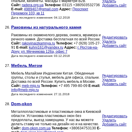
спальни, кабинеты. Фасады с маркетри В2В.
Удалить
Сайт:
radera.org.ua
Телефон:
03115 +380503532736
Добавить сайт
E-mail:
4989407@gmail.com
Адрес:
Проспект
Перемоги 103, кв 11
Дата последнего изменения: 04.12.2018
Раковины из натурального камня
26.
Раковины из окаменелого дерева, оникса, мрамора и
Редактировать
речного камня. Доставка бесплатная по всей России.
Удалить
Сайт:
rakovinaizkamnya.ru
Телефон:
+7 (928) 105-27-
Добавить сайт
91
E-mail:
kuhni161@yandex.ru
Адрес:
г. Ростов-на-
Дону. ул. Мечникова 126а, офис 7
Дата последнего изменения: 03.12.2018
Мебель Мигом
27.
Мебель Малайзии Индонезии Китая. Обеденные
Редактировать
группы, столы и стулья, мебель для офиса, спальни.
Удалить
Доставка по всей России. Купить мебель в Москве.
Добавить сайт
Сайт:
meb-mig.ru
Телефон:
+7 495 799-80-09
E-mail:
info@meb-mig.ru
Дата последнего изменения: 27.11.2018
Dom-okon
28.
Металлопластиковые и пластиковые окна в Киевской
области. Установка пластиковых окон без
Редактировать
предоплаты, выезд замерщика. У нас вы можете
Удалить
делать ставку не только на дизайн но и на качество.
Добавить сайт
Сайт:
dom-okon.com.ua
Телефон:
+380634753130
E-