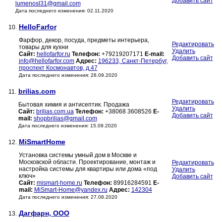
Добавить сайт
lumenosl31@gmail.com
Дата последнего изменения: 02.11.2020
HelloFarfor
10.
Фарфор, декор, посуда, предметы интерьера,
Редактировать
товары для кухни
Удалить
Сайт:
hellofarfor.ru
Телефон:
+79219207171
E-mail:
Добавить сайт
info@hellofarfor.com
Адрес:
196233, Санкт-Петербуг,
проспект Космонавтов, д.47
Дата последнего изменения: 28.09.2020
brilias.com
11.
Редактировать
Бытовая химия и антисептик. Продажа
Удалить
Сайт:
brilias.com.ua
Телефон:
+38068 3608526
E-
Добавить сайт
mail:
shopbrilias@gmail.com
Дата последнего изменения: 15.09.2020
MiSmartHome
12.
Установка системы умный дом в Москве и
Московской области. Проектирование, монтаж и
Редактировать
настройка системы для квартиры или дома «под
Удалить
ключ»
Добавить сайт
Сайт:
mismart-home.ru
Телефон:
89916284591
E-
mail:
MiSmart-Home@yandex.ru
Адрес:
142304
Дата последнего изменения: 27.08.2020
Дагфарн, ООО
13.