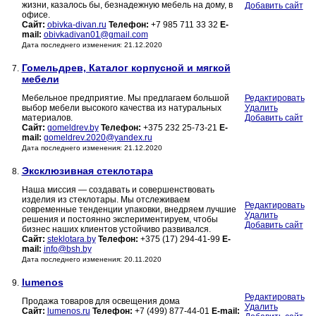
жизни, казалось бы, безнадежную мебель на дому, в
Добавить сайт
офисе.
Сайт:
obivka-divan.ru
Телефон:
+7 985 711 33 32
E-
mail:
obivkadivan01@gmail.com
Дата последнего изменения: 21.12.2020
Гомельдрев, Каталог корпусной и мягкой
7.
мебели
Мебельное предприятие. Мы предлагаем большой
Редактировать
выбор мебели высокого качества из натуральных
Удалить
материалов.
Добавить сайт
Сайт:
gomeldrev.by
Телефон:
+375 232 25-73-21
E-
mail:
gomeldrev.2020@yandex.ru
Дата последнего изменения: 21.12.2020
Эксклюзивная стеклотара
8.
Наша миссия — создавать и совершенствовать
изделия из стеклотары. Мы отслеживаем
Редактировать
современные тенденции упаковки, внедряем лучшие
Удалить
решения и постоянно экспериментируем, чтобы
Добавить сайт
бизнес наших клиентов устойчиво развивался.
Сайт:
steklotara.by
Телефон:
+375 (17) 294-41-99
E-
mail:
info@bsh.by
Дата последнего изменения: 20.11.2020
lumenos
9.
Редактировать
Продажа товаров для освещения дома
Удалить
Сайт:
lumenos.ru
Телефон:
+7 (499) 877-44-01
E-mail: