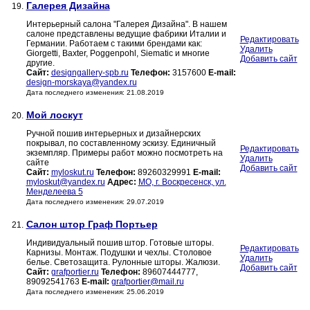
Галерея Дизайна
19.
Интерьерный салона "Галерея Дизайна". В нашем
салоне представлены ведущие фабрики Италии и
Редактировать
Германии. Работаем с такими брендами как:
Удалить
Giorgetti, Baxter, Poggenpohl, Siematic и многие
Добавить сайт
другие.
Сайт:
designgallery-spb.ru
Телефон:
3157600
E-mail:
design-morskaya@yandex.ru
Дата последнего изменения: 21.08.2019
Мой лоскут
20.
Ручной пошив интерьерных и дизайнерских
покрывал, по составленному эскизу. Единичный
Редактировать
экземпляр. Примеры работ можно посмотреть на
Удалить
сайте
Добавить сайт
Сайт:
myloskut.ru
Телефон:
89260329991
E-mail:
myloskut@yandex.ru
Адрес:
МО, г. Воскресенск, ул.
Менделеева 5
Дата последнего изменения: 29.07.2019
Салон штор Граф Портьер
21.
Индивидуальный пошив штор. Готовые шторы.
Редактировать
Карнизы. Монтаж. Подушки и чехлы. Столовое
Удалить
белье. Светозащита. Рулонные шторы. Жалюзи.
Добавить сайт
Сайт:
grafportier.ru
Телефон:
89607444777,
89092541763
E-mail:
grafportier@mail.ru
Дата последнего изменения: 25.06.2019