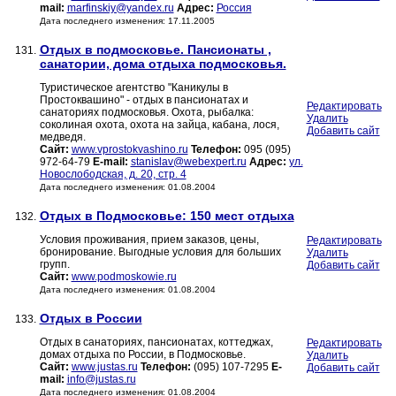
mail:
marfinskiy@yandex.ru
Адрес:
Россия
Дата последнего изменения: 17.11.2005
Отдых в подмосковье. Пансионаты ,
131.
санатории, дома отдыха подмосковья.
Туристическое агентство "Каникулы в
Простоквашино" - отдых в пансионатах и
Редактировать
санаториях подмосковья. Охота, рыбалка:
Удалить
соколиная охота, охота на зайца, кабана, лося,
Добавить сайт
медведя.
Сайт:
www.vprostokvashino.ru
Телефон:
095 (095)
972-64-79
E-mail:
stanislav@webexpert.ru
Адрес:
ул.
Новослободская, д. 20, стр. 4
Дата последнего изменения: 01.08.2004
Отдых в Подмосковье: 150 мест отдыха
132.
Условия проживания, прием заказов, цены,
Редактировать
бронирование. Выгодные условия для больших
Удалить
групп.
Добавить сайт
Сайт:
www.podmoskowie.ru
Дата последнего изменения: 01.08.2004
Отдых в России
133.
Отдых в санаториях, пансионатах, коттеджах,
Редактировать
домах отдыха по России, в Подмосковье.
Удалить
Сайт:
www.justas.ru
Телефон:
(095) 107-7295
E-
Добавить сайт
mail:
info@justas.ru
Дата последнего изменения: 01.08.2004