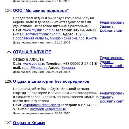
Дата последнего изменения: 27.09.2005
ООО "Мышкино подворье"
124.
Предлагаем отдых и рыбалку в сосновом бору на
берегу Волги в деревянных коттеджах со всеми
Редактировать
удобствами. 3х разовое питание в ресторане.
Удалить
Сайт:
www.myshkin-inn.ru
Телефон:
095 497-60-33
Добавить сайт
E-mail:
admin@myshkin-inn.ru
Адрес:
152835,
Ярославская область, Мышкинский р-н, пос. Юхоть
Дата последнего изменения: 21.10.2004
ОТДЫХ В АЛУШТЕ
125.
Редактировать
ОТДЫХ В АЛУШТЕ
Удалить
Сайт:
www.yugtur.ru
Телефон:
+38 06560 2-57-61
E-
Добавить сайт
mail:
spam@yugtur.ru
Адрес:
Украина
Дата последнего изменения: 25.04.2005
Отдых в Евпатории без посредников
126.
На нашем сайте Вы найдете большой каталог
квартир г. Евпатории с описанием и фотографиями
Редактировать
и сможете забронировать понравившееся жильё на
Удалить
время летнего сезона.
Добавить сайт
Сайт:
evpatoriya1rest.ucoz.ru
Телефон:
0-67-743-00-
57
E-mail:
alexandr.yalta@mail.ru
Дата последнего изменения: 30.03.2010
Отдых в Крыму
127.