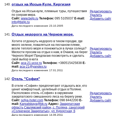
отдых на Иссык-Куле. Киргизия
140.
Отдых на Иссык-куле, пляжные туры, путешествия
Редактировать
по озерам мира.
Удалить
Сайт:
www.belp.ru
Телефон:
095 5105037
E-mail:
Добавить сайт
info@belp.ru
Дата последнего изменения: 23.10.2005
Отдых недорого на Черном море.
141.
Хотите отдохнуть недорого в тихом городке, где
много зелени, поваляться на песчаном пляже,
возле теплого моря и понежиться в лучах солнца?
Редактировать
Милости просим на отдых к нам, в Очаков, на берег
Удалить
Черного Моря! Предлагаю посмотреть и сделать
Добавить сайт
свой выбор в ката
Сайт:
aca-21.ucoz.ru
Телефон:
+380515425838
E-
mail:
aca-21@yandex.ru
Дата последнего изменения: 17.01.2011
Отель "София"
142.
В отеле «София» предпочитают отдыхать все, кто
ценит комфортный, целебный отдых в Поляне.
Расположен отель «София» в окружении
Редактировать
закарпатского смешанного леса на берегу реки.
Удалить
Сайт:
sofya-hotel.com
Телефон:
098 8442200
E-
Добавить сайт
mail:
Karpatskaya@bk.ru
Адрес:
Закарпатская
область,Свалявский район, с. Поляна, санаторий
«Солнечное Закарпатье», ул. Курортная, 6
Дата последнего изменения: 14.06.2011