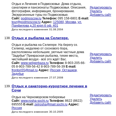
Отдых и Лечение в Подмосковье. Дома отдыха,
санатирии и пансионаты Подмосковья. Описания,
Редактировать
фотографии, информация, бронирование.
Удалить
Экскурсионные туры по Подмосковью.
Добавить сайт
Сайт:
podmoscow.ru
Телефон:
095 158-6801
E-mail:
tour@podmoscow.ru
Адрес:
125080, Москва, ул.
Панфилова д.20 корп.6 оф. 401
Дата последнего изменения: 01.08.2004
Отдых и рыбалка на Селигере.
138.
Отдых и рыбалка на Селигере. На берегу оз.
Селигер, недалеко от соснового бора,
расположены небольшие, уютные частные дома
Редактировать
"Задубье" Прекрасная рыбалка, тихие места,
Удалить
чистейший воздух - всё это ждёт Вас.
Добавить сайт
Сайт:
www.seligerbaza.ru
Телефон:
8-903-205-66-
05 8-903-789-56-42 8-903-789-56-39
E-mail:
fronton55@mail.ru
Адрес:
Россия, Осташков,
Задубье
Дата последнего изменения: 27.07.2008
Отдых и санаторно-курортное лечение в
139.
Сочи
Редактировать
Отдых на Черноморском побережье
Удалить
Сайт:
www.rosha-sochi.ru
Телефон:
8622 (8622)
Добавить сайт
695555
E-mail:
zelrosha@mail.sochi.ru
Адрес:
Россия
Дата последнего изменения: 30.10.2005