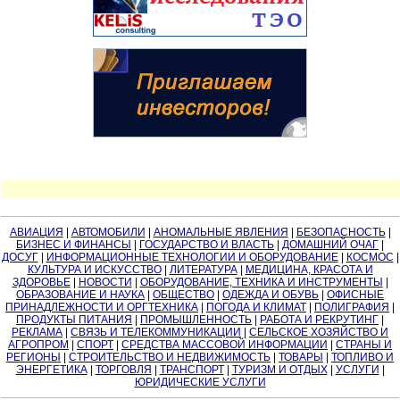
АВИАЦИЯ
|
АВТОМОБИЛИ
|
АНОМАЛЬНЫЕ ЯВЛЕНИЯ
|
БЕЗОПАСНОСТЬ
|
БИЗНЕС И ФИНАНСЫ
|
ГОСУДАРСТВО И ВЛАСТЬ
|
ДОМАШНИЙ ОЧАГ
|
ДОСУГ
|
ИНФОРМАЦИОННЫЕ ТЕХНОЛОГИИ И ОБОРУДОВАНИЕ
|
КОСМОС
|
КУЛЬТУРА И ИСКУССТВО
|
ЛИТЕРАТУРА
|
МЕДИЦИНА, КРАСОТА И
ЗДОРОВЬЕ
|
НОВОСТИ
|
ОБОРУДОВАНИЕ, ТЕХНИКА И ИНСТРУМЕНТЫ
|
ОБРАЗОВАНИЕ И НАУКА
|
ОБЩЕСТВО
|
ОДЕЖДА И ОБУВЬ
|
ОФИСНЫЕ
ПРИНАДЛЕЖНОСТИ И ОРГТЕХНИКА
|
ПОГОДА И КЛИМАТ
|
ПОЛИГРАФИЯ
|
ПРОДУКТЫ ПИТАНИЯ
|
ПРОМЫШЛЕННОСТЬ
|
РАБОТА И РЕКРУТИНГ
|
РЕКЛАМА
|
СВЯЗЬ И ТЕЛЕКОММУНИКАЦИИ
|
СЕЛЬСКОЕ ХОЗЯЙСТВО И
АГРОПРОМ
|
СПОРТ
|
СРЕДСТВА МАССОВОЙ ИНФОРМАЦИИ
|
СТРАНЫ И
РЕГИОНЫ
|
СТРОИТЕЛЬСТВО И НЕДВИЖИМОСТЬ
|
ТОВАРЫ
|
ТОПЛИВО И
ЭНЕРГЕТИКА
|
ТОРГОВЛЯ
|
ТРАНСПОРТ
|
ТУРИЗМ И ОТДЫХ
|
УСЛУГИ
|
ЮРИДИЧЕСКИЕ УСЛУГИ