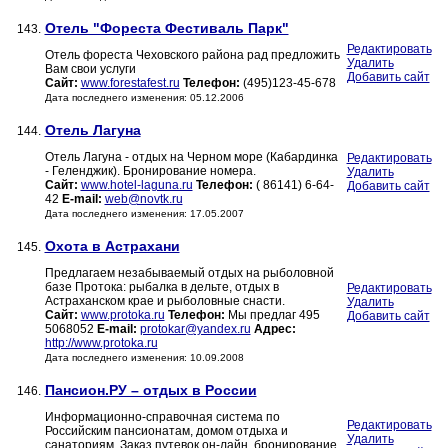
Отель "Фореста Фестиваль Парк"
143.
Редактировать
Отель фореста Чеховского района рад предложить
Удалить
Вам свои услуги
Добавить сайт
Сайт:
www.forestafest.ru
Телефон:
(495)123-45-678
Дата последнего изменения: 05.12.2006
Отель Лагуна
144.
Отель Лагуна - отдых на Черном море (Кабардинка
Редактировать
- Геленджик). Бронирование номера.
Удалить
Сайт:
www.hotel-laguna.ru
Телефон:
( 86141) 6-64-
Добавить сайт
42
E-mail:
web@novtk.ru
Дата последнего изменения: 17.05.2007
Охота в Астрахани
145.
Предлагаем незабываемый отдых на рыболовной
базе Протока: рыбалка в дельте, отдых в
Редактировать
Астраханском крае и рыболовные снасти.
Удалить
Сайт:
www.protoka.ru
Телефон:
Мы предлаг 495
Добавить сайт
5068052
E-mail:
protokar@yandex.ru
Адрес:
http://www.protoka.ru
Дата последнего изменения: 10.09.2008
Пансион.РУ – отдых в России
146.
Информационно-справочная система по
Редактировать
Российским пансионатам, домом отдыха и
Удалить
санаториям. Заказ путевок он-лайн, бронирование.