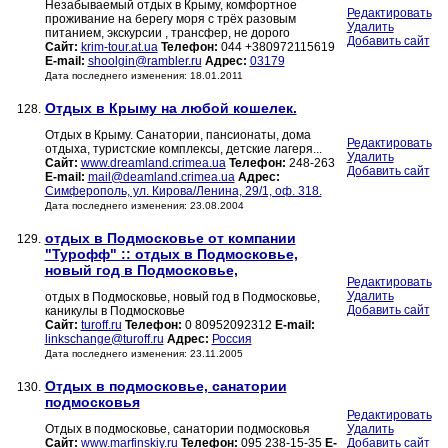
Незабываемый отдых в Крыму, комфортное
Редактировать
проживание на берегу моря с трёх разовым
Удалить
питанием, экскурсии , трансфер, не дорого
Добавить сайт
Сайт:
krim-tour.at.ua
Телефон:
044 +380972115619
E-mail:
shoolgin@rambler.ru
Адрес:
03179
Дата последнего изменения: 18.01.2011
Отдых в Крыму на любой кошелек.
128.
Отдых в Крыму. Санатории, пансионаты, дома
Редактировать
отдыха, туристские комплексы, детские лагеря...
Удалить
Сайт:
www.dreamland.crimea.ua
Телефон:
248-263
Добавить сайт
E-mail:
mail@deamland.crimea.ua
Адрес:
Симферополь, ул. Кирова/Ленина, 29/1, оф. 318.
Дата последнего изменения: 23.08.2004
отдых в Подмосковье от компании
129.
"Турофф" :: отдых в Подмосковье,
новый год в Подмосковье,
Редактировать
Удалить
отдых в Подмосковье, новый год в Подмосковье,
Добавить сайт
каникулы в Подмосковье
Сайт:
turoff.ru
Телефон:
0 80952092312
E-mail:
linkschange@turoff.ru
Адрес:
Россия
Дата последнего изменения: 23.11.2005
Отдых в подмосковье, санатории
130.
подмосковья
Редактировать
Отдых в подмосковье, санатории подмосковья
Удалить
Сайт:
www.marfinskiy.ru
Телефон:
095 238-15-35
E-
Добавить сайт