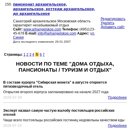
пансионат архангельское,
150.
архангельское, коттедж архангельское,
до архангельское
Редактировать
Санаторий архангельское Московская область
Удалить
гарантирет незабываемый отдых
Добавить сайт
Сайт:
www.arhangelskoe.com
Телефон:
(495)123-
45-678
E-mail:
info@arhangelskoe.com
Адрес:
ул.
Синяя
Дата последнего изменения: 29.01.2007
Страницы:
1
2
3
4
5
6
7
НОВОСТИ ПО ТЕМЕ "ДОМА ОТДЫХА,
ПАНСИОНАТЫ / ТУРИЗМ И ОТДЫХ"
В составе курорта "Сибирская монета" в августе откроется
пятизвездочный отель
Открытие второго корпуса запланировано на начало 2027 года
2026-07-29
Подробнее
Эксперт назвал самую частую жалобу постояльцев российских
отелей
Чаще всего постояльцы российских гостиниц недовольны качеством еды
2026-07-15
Подробнее