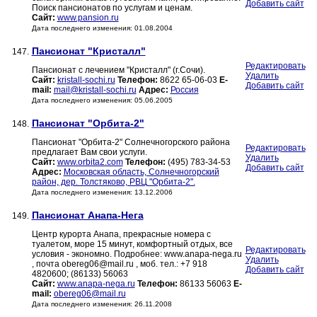
Добавить сайт
Поиск пансионатов по услугам и ценам.
Сайт:
www.pansion.ru
Дата последнего изменения: 01.08.2004
Пансионат "Кристалл"
147.
Редактировать
Пансионат с лечением "Кристалл" (г.Сочи).
Удалить
Сайт:
kristall-sochi.ru
Телефон:
8622 65-06-03
E-
Добавить сайт
mail:
mail@kristall-sochi.ru
Адрес:
Россия
Дата последнего изменения: 05.06.2005
Пансионат "Орбита-2"
148.
Пансионат "Орбита-2" Солнечногорского района
Редактировать
предлагает Вам свои услуги.
Удалить
Сайт:
www.orbita2.com
Телефон:
(495) 783-34-53
Добавить сайт
Адрес:
Московская область, Солнечногорский
район, дер. Толстяково, РВЦ "Орбита-2".
Дата последнего изменения: 13.12.2006
Пансионат Анапа-Нега
149.
Центр курорта Анапа, прекрасные номера с
туалетом, море 15 минут, комфортный отдых, все
Редактировать
условия - экономно. Подробнее: www.anapa-nega.ru
Удалить
, почта obereg06@mail.ru , моб. тел.: +7 918
Добавить сайт
4820600; (86133) 56063
Сайт:
www.anapa-nega.ru
Телефон:
86133 56063
E-
mail:
obereg06@mail.ru
Дата последнего изменения: 26.11.2008