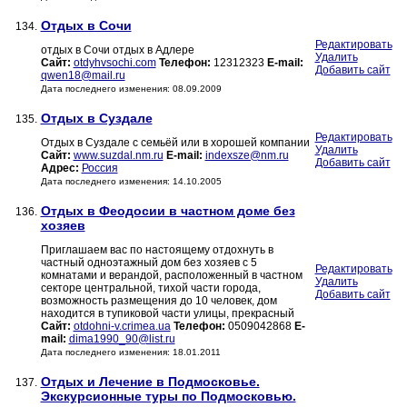
Отдых в Сочи
134.
Редактировать
отдых в Сочи отдых в Адлере
Удалить
Сайт:
otdyhvsochi.com
Телефон:
12312323
E-mail:
Добавить сайт
qwen18@mail.ru
Дата последнего изменения: 08.09.2009
Отдых в Суздале
135.
Редактировать
Отдых в Суздале с семьёй или в хорошей компании
Удалить
Сайт:
www.suzdal.nm.ru
E-mail:
indexsze@nm.ru
Добавить сайт
Адрес:
Россия
Дата последнего изменения: 14.10.2005
Отдых в Феодосии в частном доме без
136.
хозяев
Приглашаем вас по настоящему отдохнуть в
частный одноэтажный дом без хозяев с 5
Редактировать
комнатами и верандой, расположенный в частном
Удалить
секторе центральной, тихой части города,
Добавить сайт
возможность размещения до 10 человек, дом
находится в тупиковой части улицы, прекрасный
Сайт:
otdohni-v.crimea.ua
Телефон:
0509042868
E-
mail:
dima1990_90@list.ru
Дата последнего изменения: 18.01.2011
Отдых и Лечение в Подмосковье.
137.
Экскурсионные туры по Подмосковью.