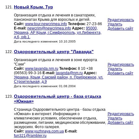
Новый Крым. Тур
121.
Организация отдыха и лечения в санаториях,
пансионатах Крыма для взрослых и детей.
Редактировать
Сайт:
www.tour.newcrimea.info
Телефон:
27-23-86
Удалить
E-mail:
newcrim@newcrimea.info
Адрес:
95000,
Добавить сайт
Украина, АР Крым, г.Симферополь, ул.Либкнехта,
д.6, оф.1.
Дата последнего изменения: 10.10.2005
Оздоровительный центр "Лаванда"
122.
Организация отдыха и лечения в зоне курорта
"Саки"
Редактировать
Сайт:
www.lavanda.nm.ru
Телефон:
8 10 +38
Удалить
(06563) 99-3-16
E-mail:
lavanda@nm.ru
Адрес:
Добавить сайт
Украина, Крым, Сакский район, п. Прибрежное, ул.
Строительная, д.9
Дата последнего изменения: 01.08.2004
Оздоровительный центр - база отдыха
123.
«Южная»
Страница Оздоровительного центра - базы отдыха
«Южная» в интернет. Информация о
Редактировать
климатических условиях, обеспечении отдыха,
Удалить
размещении, питании, медицинском обслуживании,
Добавить сайт
экскурсиях. Фото галерея.
Сайт:
www.yuzhnaya.com.ua
E-mail:
fun321@rambler.ru