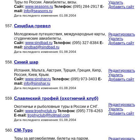
Туры по России. Авиабилеты, визы.
Удалить
Сайт:
www.seasons.ru
Телефон:
(095) 284-2917
E-
Добавить сайт
mail:
info@seasons.ru
Дата последнего изменения: 01.08.2004
Синдбад-тревел
557.
Молодежные путешествия, международные карты,
Редактировать
студенческие авиабилеты.
Удалить
Сайт:
www.sindbad.ru
Телефон:
(095) 327-8384
E-
Добавить сайт
mail:
sindbad@sindbad.ru
Дата последнего изменения: 01.08.2004
Синий шар
558.
Испания, Мальта, Австрия, Турция, Греция, Кипр,
Редактировать
Россия, Киев, Крым.
Удалить
Сайт:
www.sinshar.ru
Телефон:
(095) 973-3403
E-
Добавить сайт
mail:
info@sinshar.ru
Дата последнего изменения: 01.08.2004
Славянский трофей (охотничий клуб)
559.
Редактировать
Охотничьи и рыболовные туры в России и СНГ.
Удалить
Сайт:
www.trophyclub.ru
Телефон:
(095) 778-4263
Добавить сайт
E-mail:
trophyclub@hotmail.com
Дата последнего изменения: 01.08.2004
СМ-Турс
560.
Туры за автомобилями, билеты на паром.
Редактировать