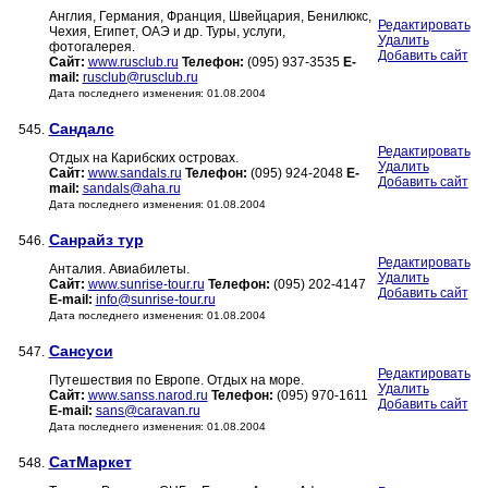
Англия, Германия, Франция, Швейцария, Бенилюкс,
Редактировать
Чехия, Египет, ОАЭ и др. Туры, услуги,
Удалить
фотогалерея.
Добавить сайт
Сайт:
www.rusclub.ru
Телефон:
(095) 937-3535
E-
mail:
rusclub@rusclub.ru
Дата последнего изменения: 01.08.2004
Сандалс
545.
Редактировать
Отдых на Карибских островах.
Удалить
Сайт:
www.sandals.ru
Телефон:
(095) 924-2048
E-
Добавить сайт
mail:
sandals@aha.ru
Дата последнего изменения: 01.08.2004
Санрайз тур
546.
Редактировать
Анталия. Авиабилеты.
Удалить
Сайт:
www.sunrise-tour.ru
Телефон:
(095) 202-4147
Добавить сайт
E-mail:
info@sunrise-tour.ru
Дата последнего изменения: 01.08.2004
Сансуси
547.
Редактировать
Путешествия по Европе. Отдых на море.
Удалить
Сайт:
www.sanss.narod.ru
Телефон:
(095) 970-1611
Добавить сайт
E-mail:
sans@caravan.ru
Дата последнего изменения: 01.08.2004
СатМаркет
548.