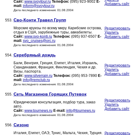
Сайт:
www.svoytour.ru
Телефон:
(095) 923-9002
E-
Добавить сайт
mail:
inform@svoytour.ru
Дата последнего изменения: 01.08.2004
Сво-Конти Травел Групп
553.
Морские круизы по всему миру. Карибские острова,
Редактировать
отдых в США, зарубежные туры, авиабилеты.
Удалить
Сайт:
www.svo-konti.ru
Телефон:
(095) 937-6507
E-
Добавить сайт
mail:
svo_cruises@orc.ru
Дата последнего изменения: 01.08.2004
Серебряный дождь
554.
Бали, Венгрия, Греция, Египет, Италия, Израиль,
Редактировать
Скандинавия, Франция, Финляндия, Чехия и др.
Удалить
Визы, паспорта.
Добавить сайт
Сайт:
www.silverrain.ru
Телефон:
(095) 953-7890
E-
mail:
info@remclub.ru
Дата последнего изменения: 01.08.2004
Сеть Магазинов Горящих Путевок
555.
Редактировать
Юридическая консультация, подбор тура, заказ
Удалить
авто.
Добавить сайт
Сайт:
www.tournews.ru
E-mail:
info@tournews.ru
Дата последнего изменения: 01.08.2004
Сизонс
556.
Италия, Египет, ОАЭ, Тунис, Мальта, Чехия, Турция.
Редактировать