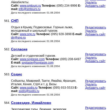
Авиабилеты.
Удалить
Сайт:
www.smtours.ru
Телефон:
(095) 234-9996
E-
Добавить сайт
mail:
info@smtours.ru
Дата последнего изменения: 01.08.2004
СНП
561.
Отдых в Крыму, Подмосковье. Горные лыжи,
Редактировать
молодежный и школьный туризм.
Удалить
Сайт:
www.snp.ru
Телефон:
(095) 928-3898
E-mail:
Добавить сайт
dir@snp.ru
Дата последнего изменения: 01.08.2004
Согласие
562.
Редактировать
Детский и студенческий туризм.
Удалить
Сайт:
www.soglasie.com
Телефон:
(095) 208-6497
Добавить сайт
E-mail:
soglasie@soglasie.com
Дата последнего изменения: 01.08.2004
Содис
563.
Сейшелы, Маврикий, Таити, Ямайка, Франция,
Редактировать
Италия, Кения, США и т. д. Визы.
Удалить
Сайт:
www.sodis.ru
Телефон:
(095) 933-5533
E-
Добавить сайт
mail:
sodis@sodis.ru
Дата последнего изменения: 01.08.2004
Созвездие, Измайлово
564.
Редактировать
Экзотические туры. Лечение, экскурсии.