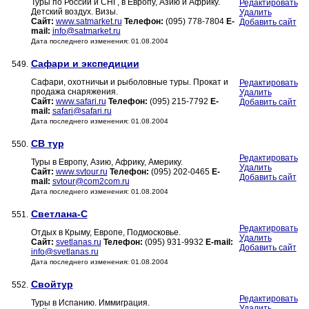
Туры по России и СНГ, в Европу, Азию и Африку.
Редактировать
Детский воздух. Визы.
Удалить
Сайт:
www.satmarket.ru
Телефон:
(095) 778-7804
E-
Добавить сайт
mail:
info@satmarket.ru
Дата последнего изменения: 01.08.2004
Сафари и экспедиции
549.
Сафари, охотничьи и рыболовные туры. Прокат и
Редактировать
продажа снаряжения.
Удалить
Сайт:
www.safari.ru
Телефон:
(095) 215-7792
E-
Добавить сайт
mail:
safari@safari.ru
Дата последнего изменения: 01.08.2004
СВ тур
550.
Редактировать
Туры в Европу, Азию, Африку, Америку.
Удалить
Сайт:
www.svtour.ru
Телефон:
(095) 202-0465
E-
Добавить сайт
mail:
svtour@com2com.ru
Дата последнего изменения: 01.08.2004
Светлана-С
551.
Редактировать
Отдых в Крыму, Европе, Подмосковье.
Удалить
Сайт:
svetlanas.ru
Телефон:
(095) 931-9932
E-mail:
Добавить сайт
info@svetlanas.ru
Дата последнего изменения: 01.08.2004
Свойтур
552.
Редактировать
Туры в Испанию. Иммиграция.
Удалить