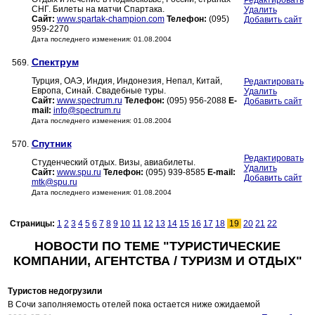
Редактировать
СНГ. Билеты на матчи Спартака.
Удалить
Сайт:
www.spartak-champion.com
Телефон:
(095)
Добавить сайт
959-2270
Дата последнего изменения: 01.08.2004
Спектрум
569.
Турция, ОАЭ, Индия, Индонезия, Непал, Китай,
Редактировать
Европа, Синай. Свадебные туры.
Удалить
Сайт:
www.spectrum.ru
Телефон:
(095) 956-2088
E-
Добавить сайт
mail:
info@spectrum.ru
Дата последнего изменения: 01.08.2004
Спутник
570.
Редактировать
Студенческий отдых. Визы, авиабилеты.
Удалить
Сайт:
www.spu.ru
Телефон:
(095) 939-8585
E-mail:
Добавить сайт
mtk@spu.ru
Дата последнего изменения: 01.08.2004
Страницы:
1
2
3
4
5
6
7
8
9
10
11
12
13
14
15
16
17
18
19
20
21
22
НОВОСТИ ПО ТЕМЕ "ТУРИСТИЧЕСКИЕ
КОМПАНИИ, АГЕНТСТВА / ТУРИЗМ И ОТДЫХ"
Туристов недогрузили
В Сочи заполняемость отелей пока остается ниже ожидаемой