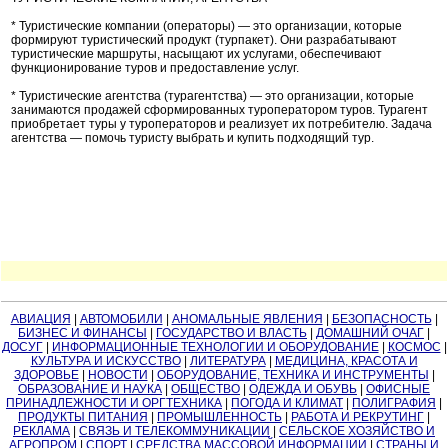
* Туристические компании (операторы) — это организации, которые
формируют туристический продукт (турпакет). Они разрабатывают
туристические маршруты, насыщают их услугами, обеспечивают
функционирование туров и предоставление услуг.
* Туристические агентства (турагентства) — это организации, которые
занимаются продажей сформированных туроператором туров. Турагент
приобретает туры у туроператоров и реализует их потребителю. Задача
агентства — помочь туристу выбрать и купить подходящий тур.
АВИАЦИЯ
|
АВТОМОБИЛИ
|
АНОМАЛЬНЫЕ ЯВЛЕНИЯ
|
БЕЗОПАСНОСТЬ
|
БИЗНЕС И ФИНАНСЫ
|
ГОСУДАРСТВО И ВЛАСТЬ
|
ДОМАШНИЙ ОЧАГ
|
ДОСУГ
|
ИНФОРМАЦИОННЫЕ ТЕХНОЛОГИИ И ОБОРУДОВАНИЕ
|
КОСМОС
|
КУЛЬТУРА И ИСКУССТВО
|
ЛИТЕРАТУРА
|
МЕДИЦИНА, КРАСОТА И
ЗДОРОВЬЕ
|
НОВОСТИ
|
ОБОРУДОВАНИЕ, ТЕХНИКА И ИНСТРУМЕНТЫ
|
ОБРАЗОВАНИЕ И НАУКА
|
ОБЩЕСТВО
|
ОДЕЖДА И ОБУВЬ
|
ОФИСНЫЕ
ПРИНАДЛЕЖНОСТИ И ОРГТЕХНИКА
|
ПОГОДА И КЛИМАТ
|
ПОЛИГРАФИЯ
|
ПРОДУКТЫ ПИТАНИЯ
|
ПРОМЫШЛЕННОСТЬ
|
РАБОТА И РЕКРУТИНГ
|
РЕКЛАМА
|
СВЯЗЬ И ТЕЛЕКОММУНИКАЦИИ
|
СЕЛЬСКОЕ ХОЗЯЙСТВО И
АГРОПРОМ
|
СПОРТ
|
СРЕДСТВА МАССОВОЙ ИНФОРМАЦИИ
|
СТРАНЫ И