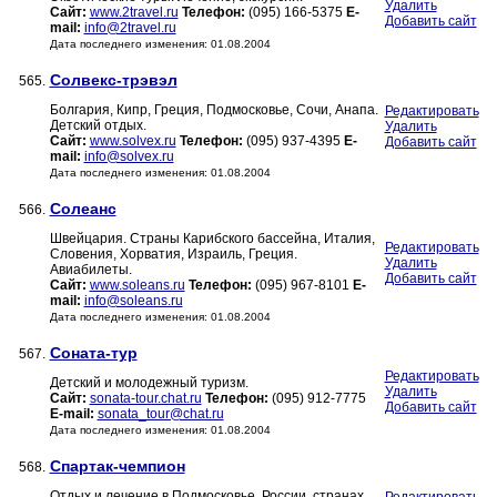
Удалить
Сайт:
www.2travel.ru
Телефон:
(095) 166-5375
E-
Добавить сайт
mail:
info@2travel.ru
Дата последнего изменения: 01.08.2004
Солвекс-трэвэл
565.
Болгария, Кипр, Греция, Подмосковье, Сочи, Анапа.
Редактировать
Детский отдых.
Удалить
Сайт:
www.solvex.ru
Телефон:
(095) 937-4395
E-
Добавить сайт
mail:
info@solvex.ru
Дата последнего изменения: 01.08.2004
Солеанс
566.
Швейцария. Страны Карибского бассейна, Италия,
Редактировать
Словения, Хорватия, Израиль, Греция.
Удалить
Авиабилеты.
Добавить сайт
Сайт:
www.soleans.ru
Телефон:
(095) 967-8101
E-
mail:
info@soleans.ru
Дата последнего изменения: 01.08.2004
Соната-тур
567.
Редактировать
Детский и молодежный туризм.
Удалить
Сайт:
sonata-tour.chat.ru
Телефон:
(095) 912-7775
Добавить сайт
E-mail:
sonata_tour@chat.ru
Дата последнего изменения: 01.08.2004
Спартак-чемпион
568.
Отдых и лечение в Подмосковье, России, странах