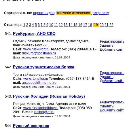
Сортировать по:
оценке гидов
,
времени изменения
,
алфавиту
.
Страницы:
1
2
3
4
5
6
7
8
9
10
11
12
13
14
15
16
17
18
19
20
21
22
РусКурорт, АНО СКО
541.
Отдых и лечение в санаториях, домах отдыха,
Редактировать
пансионатах России.
Удалить
Сайт:
www.ruskurort.ru
Телефон:
(095) 208-6016
E-
Добавить сайт
mail:
ruskuror@postman.ru
Дата последнего изменения: 01.08.2004
Русская туристическая биржа
542.
Редактировать
Торги таймшер-сертификатов.
Удалить
Сайт:
www.rtb.tellur.ru
Телефон:
(095) 187-8414
E-
Добавить сайт
mail:
arccopost@mtu-net.ru
Дата последнего изменения: 01.08.2004
Русский Холидей (Russian Holiday)
543.
Редактировать
Греция, Мексика, о. Бали. Аренда яхт и вилл.
Удалить
Сайт:
www.russianholiday.ru
Телефон:
(095) 959-
Добавить сайт
2091
E-mail:
rushol@df.ru
Дата последнего изменения: 01.08.2004
Русский экспресс
544.