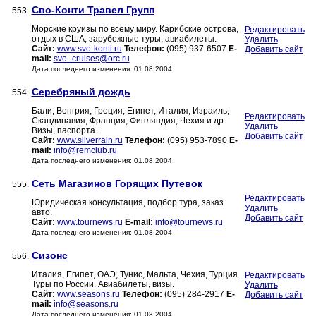
Сво-Конти Травел Групп
553.
Морские круизы по всему миру. Карибские острова,
Редактировать
отдых в США, зарубежные туры, авиабилеты.
Удалить
Сайт:
www.svo-konti.ru
Телефон:
(095) 937-6507
E-
Добавить сайт
mail:
svo_cruises@orc.ru
Дата последнего изменения: 01.08.2004
Серебряный дождь
554.
Бали, Венгрия, Греция, Египет, Италия, Израиль,
Редактировать
Скандинавия, Франция, Финляндия, Чехия и др.
Удалить
Визы, паспорта.
Добавить сайт
Сайт:
www.silverrain.ru
Телефон:
(095) 953-7890
E-
mail:
info@remclub.ru
Дата последнего изменения: 01.08.2004
Сеть Магазинов Горящих Путевок
555.
Редактировать
Юридическая консультация, подбор тура, заказ
Удалить
авто.
Добавить сайт
Сайт:
www.tournews.ru
E-mail:
info@tournews.ru
Дата последнего изменения: 01.08.2004
Сизонс
556.
Италия, Египет, ОАЭ, Тунис, Мальта, Чехия, Турция.
Редактировать
Туры по России. Авиабилеты, визы.
Удалить
Сайт:
www.seasons.ru
Телефон:
(095) 284-2917
E-
Добавить сайт
mail:
info@seasons.ru
Дата последнего изменения: 01.08.2004