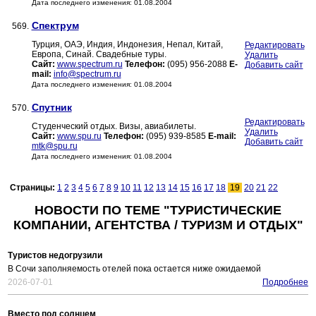
Дата последнего изменения: 01.08.2004
Спектрум
569.
Турция, ОАЭ, Индия, Индонезия, Непал, Китай,
Редактировать
Европа, Синай. Свадебные туры.
Удалить
Сайт:
www.spectrum.ru
Телефон:
(095) 956-2088
E-
Добавить сайт
mail:
info@spectrum.ru
Дата последнего изменения: 01.08.2004
Спутник
570.
Редактировать
Студенческий отдых. Визы, авиабилеты.
Удалить
Сайт:
www.spu.ru
Телефон:
(095) 939-8585
E-mail:
Добавить сайт
mtk@spu.ru
Дата последнего изменения: 01.08.2004
Страницы:
1
2
3
4
5
6
7
8
9
10
11
12
13
14
15
16
17
18
19
20
21
22
НОВОСТИ ПО ТЕМЕ "ТУРИСТИЧЕСКИЕ
КОМПАНИИ, АГЕНТСТВА / ТУРИЗМ И ОТДЫХ"
Туристов недогрузили
В Сочи заполняемость отелей пока остается ниже ожидаемой
2026-07-01
Подробнее
Вместо под солнцем