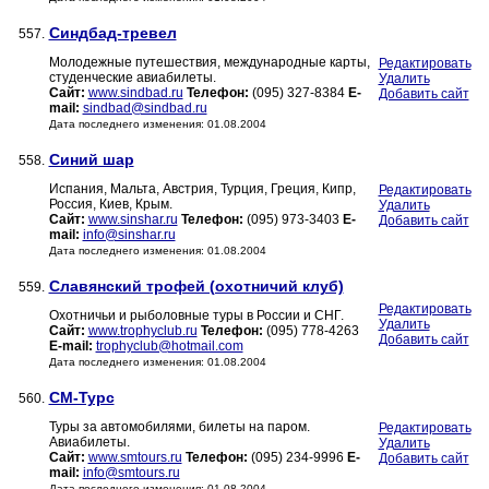
Синдбад-тревел
557.
Молодежные путешествия, международные карты,
Редактировать
студенческие авиабилеты.
Удалить
Сайт:
www.sindbad.ru
Телефон:
(095) 327-8384
E-
Добавить сайт
mail:
sindbad@sindbad.ru
Дата последнего изменения: 01.08.2004
Синий шар
558.
Испания, Мальта, Австрия, Турция, Греция, Кипр,
Редактировать
Россия, Киев, Крым.
Удалить
Сайт:
www.sinshar.ru
Телефон:
(095) 973-3403
E-
Добавить сайт
mail:
info@sinshar.ru
Дата последнего изменения: 01.08.2004
Славянский трофей (охотничий клуб)
559.
Редактировать
Охотничьи и рыболовные туры в России и СНГ.
Удалить
Сайт:
www.trophyclub.ru
Телефон:
(095) 778-4263
Добавить сайт
E-mail:
trophyclub@hotmail.com
Дата последнего изменения: 01.08.2004
СМ-Турс
560.
Туры за автомобилями, билеты на паром.
Редактировать
Авиабилеты.
Удалить
Сайт:
www.smtours.ru
Телефон:
(095) 234-9996
E-
Добавить сайт
mail:
info@smtours.ru
Дата последнего изменения: 01.08.2004