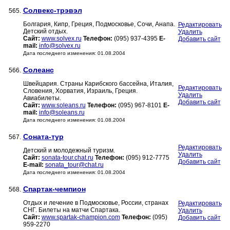
Солвекс-трэвэл
565.
Болгария, Кипр, Греция, Подмосковье, Сочи, Анапа.
Редактировать
Детский отдых.
Удалить
Сайт:
www.solvex.ru
Телефон:
(095) 937-4395
E-
Добавить сайт
mail:
info@solvex.ru
Дата последнего изменения: 01.08.2004
Солеанс
566.
Швейцария. Страны Карибского бассейна, Италия,
Редактировать
Словения, Хорватия, Израиль, Греция.
Удалить
Авиабилеты.
Добавить сайт
Сайт:
www.soleans.ru
Телефон:
(095) 967-8101
E-
mail:
info@soleans.ru
Дата последнего изменения: 01.08.2004
Соната-тур
567.
Редактировать
Детский и молодежный туризм.
Удалить
Сайт:
sonata-tour.chat.ru
Телефон:
(095) 912-7775
Добавить сайт
E-mail:
sonata_tour@chat.ru
Дата последнего изменения: 01.08.2004
Спартак-чемпион
568.
Отдых и лечение в Подмосковье, России, странах
Редактировать
СНГ. Билеты на матчи Спартака.
Удалить
Сайт:
www.spartak-champion.com
Телефон:
(095)
Добавить сайт
959-2270