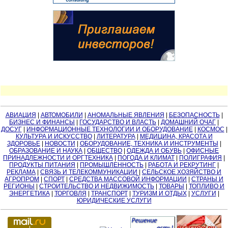
АВИАЦИЯ
|
АВТОМОБИЛИ
|
АНОМАЛЬНЫЕ ЯВЛЕНИЯ
|
БЕЗОПАСНОСТЬ
|
БИЗНЕС И ФИНАНСЫ
|
ГОСУДАРСТВО И ВЛАСТЬ
|
ДОМАШНИЙ ОЧАГ
|
ДОСУГ
|
ИНФОРМАЦИОННЫЕ ТЕХНОЛОГИИ И ОБОРУДОВАНИЕ
|
КОСМОС
|
КУЛЬТУРА И ИСКУССТВО
|
ЛИТЕРАТУРА
|
МЕДИЦИНА, КРАСОТА И
ЗДОРОВЬЕ
|
НОВОСТИ
|
ОБОРУДОВАНИЕ, ТЕХНИКА И ИНСТРУМЕНТЫ
|
ОБРАЗОВАНИЕ И НАУКА
|
ОБЩЕСТВО
|
ОДЕЖДА И ОБУВЬ
|
ОФИСНЫЕ
ПРИНАДЛЕЖНОСТИ И ОРГТЕХНИКА
|
ПОГОДА И КЛИМАТ
|
ПОЛИГРАФИЯ
|
ПРОДУКТЫ ПИТАНИЯ
|
ПРОМЫШЛЕННОСТЬ
|
РАБОТА И РЕКРУТИНГ
|
РЕКЛАМА
|
СВЯЗЬ И ТЕЛЕКОММУНИКАЦИИ
|
СЕЛЬСКОЕ ХОЗЯЙСТВО И
АГРОПРОМ
|
СПОРТ
|
СРЕДСТВА МАССОВОЙ ИНФОРМАЦИИ
|
СТРАНЫ И
РЕГИОНЫ
|
СТРОИТЕЛЬСТВО И НЕДВИЖИМОСТЬ
|
ТОВАРЫ
|
ТОПЛИВО И
ЭНЕРГЕТИКА
|
ТОРГОВЛЯ
|
ТРАНСПОРТ
|
ТУРИЗМ И ОТДЫХ
|
УСЛУГИ
|
ЮРИДИЧЕСКИЕ УСЛУГИ