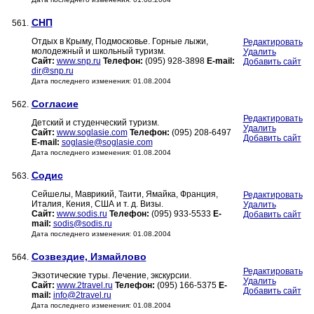
СНП
561.
Отдых в Крыму, Подмосковье. Горные лыжи,
Редактировать
молодежный и школьный туризм.
Удалить
Сайт:
www.snp.ru
Телефон:
(095) 928-3898
E-mail:
Добавить сайт
dir@snp.ru
Дата последнего изменения: 01.08.2004
Согласие
562.
Редактировать
Детский и студенческий туризм.
Удалить
Сайт:
www.soglasie.com
Телефон:
(095) 208-6497
Добавить сайт
E-mail:
soglasie@soglasie.com
Дата последнего изменения: 01.08.2004
Содис
563.
Сейшелы, Маврикий, Таити, Ямайка, Франция,
Редактировать
Италия, Кения, США и т. д. Визы.
Удалить
Сайт:
www.sodis.ru
Телефон:
(095) 933-5533
E-
Добавить сайт
mail:
sodis@sodis.ru
Дата последнего изменения: 01.08.2004
Созвездие, Измайлово
564.
Редактировать
Экзотические туры. Лечение, экскурсии.
Удалить
Сайт:
www.2travel.ru
Телефон:
(095) 166-5375
E-
Добавить сайт
mail:
info@2travel.ru
Дата последнего изменения: 01.08.2004