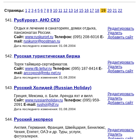
Страницы:
1
2
3
4
5
6
7
8
9
10
11
12
13
14
15
16
17
18
19
20
21
22
РусКурорт, АНО СКО
541.
Отдых и лечение в санаториях, домах отдыха,
Редактировать
пансионатах России.
Удалить
Сайт:
www.ruskurort.ru
Телефон:
(095) 208-6016
E-
Добавить сайт
mail:
ruskuror@postman.ru
Дата последнего изменения: 01.08.2004
Русская туристическая биржа
542.
Редактировать
Торги таймшер-сертификатов.
Удалить
Сайт:
www.rtb.tellur.ru
Телефон:
(095) 187-8414
E-
Добавить сайт
mail:
arccopost@mtu-net.ru
Дата последнего изменения: 01.08.2004
Русский Холидей (Russian Holiday)
543.
Редактировать
Греция, Мексика, о. Бали. Аренда яхт и вилл.
Удалить
Сайт:
www.russianholiday.ru
Телефон:
(095) 959-
Добавить сайт
2091
E-mail:
rushol@df.ru
Дата последнего изменения: 01.08.2004
Русский экспресс
544.
Англия, Германия, Франция, Швейцария, Бенилюкс,
Редактировать
Чехия, Египет, ОАЭ и др. Туры, услуги,
Удалить
фотогалерея.
Добавить сайт