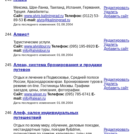
Мексика, Шри-Ланка, Таиланд, Испания, Германия,
Редактировать
Турция. Авиабилеты.
Удалить
Сайт:
www.alvis.kaliningrad.ru
Телефон:
(0112) 53-
Добавить сайт
89-53
E-mail:
alvis@kaliningrad.ru
Дата последнего изменения: 01.08.2004
Алвис+
244.
Редактировать
Туристические услуги.
Удалить
Сайт:
www.alvistour.ru
Телефон:
(095) 195-8920
E-
Добавить сайт
mail:
info@alvistour.ru
Дата последнего изменения: 01.08.2004
Алеан, система бронирования и продажи
245.
путевок
Отдых и лечение в Подмосковье, Средней полосе
Редактировать
России, Краснодарском крае. Бронирование туров в
Удалить
режиме on-line. Гостиницы Москвы. Графики
Добавить сайт
заездов, цены, описания, фотографии.
Сайт:
www.alean.ru
Телефон:
(095) 785-6741
E-
mail:
info@alean.ru
Дата последнего изменения: 01.08.2004
Алеф, салон индивидуальных
246.
путешествий
Отдых по всему миру, обучение, деловые поездки,
нестандартные туры, поездки fly&drive,
Редактировать
путешествия по замкам, карнавалы, туры для
Удалить