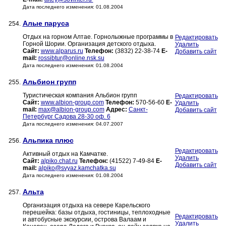
Дата последнего изменения: 01.08.2004
Алые паруса
254.
Отдых на горном Алтае. Горнолыжные программы в
Редактировать
Горной Шории. Организация детского отдыха.
Удалить
Сайт:
www.alparus.ru
Телефон:
(3832) 22-38-74
E-
Добавить сайт
mail:
rossibtur@online.nsk.su
Дата последнего изменения: 01.08.2004
Альбион групп
255.
Туристическая компания Альбион групп
Редактировать
Сайт:
www.albion-group.com
Телефон:
570-56-60
E-
Удалить
mail:
max@albion-group.com
Адрес:
Санкт-
Добавить сайт
Петербург Садова 28-30 оф. 6
Дата последнего изменения: 04.07.2007
Альпика плюс
256.
Редактировать
Активный отдых на Камчатке.
Удалить
Сайт:
alpiko.chat.ru
Телефон:
(41522) 7-49-84
E-
Добавить сайт
mail:
alpiko@svyaz.kamchatka.su
Дата последнего изменения: 01.08.2004
Альта
257.
Организация отдыха на севере Карельского
перешейка: базы отдыха, гостиницы, теплоходные
Редактировать
и автобусные экскурсии, острова Валаам и
Удалить