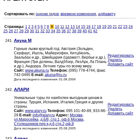
Сортировать по:
оценке гидов
,
времени изменения
,
алфавиту
.
Страницы:
1
2
3
4
5
6
7
8
9
10
11
12
13
14
15
16
17
18
19
20
21
22
23
24
25
26
27
28
29
30
31
32
33
34
35
36
37
38
39
40
41
42
Акуна М
241.
Горные лыжи круглый год: Австрия (Зольден,
Серфаус, Ишгль, Майерхофен, Китцбюэль,
Редактировать
Заальбах и др., Швейцария (Церматт, Вербье и др.),
Удалить
Франция (Три долины, Валд'Изер, ЛезАрк, Ла Плань
Добавить сайт
и др.), Андорра. Летние туры по всему миру.
Сайт:
www.akuna.ru
Телефон:
(095) 778-4744, факс
742-0495
E-mail:
akuna@ru.ru
Дата последнего изменения: 01.08.2004
АЛАРИ
242.
Уникальные туры по наиболее выгодным ценам в
страны: Турция, Испания, Италия,Греция и другие
Редактировать
страны.
Удалить
Сайт:
www.alary.ru
Телефон:
095 101-40-89, 933-86-
Добавить сайт
29
E-mail:
info@alary.ru
Адрес:
Москва,
ул.Маросейка, д.6/8, стр.1, оф.6 Москва,
Столешников пер-к,д.6,стр.2,оф.8
Дата последнего изменения: 05.08.2005
Алвис
243.