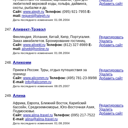
любителей верховой езды, гольфа, дайвинга,
Добавить сайт
охоты, рыбалки и др.
Сайт:
www.aleph.ru
Телефон:
(095) 921-7955
E-
mail:
request@aleph.ru
Дата последнего изменения: 01.08.2004
Аливект-Трэвэл
247.
Финляндия, Испания, Китай, Кипр, Португалия.
Редактировать
Заказ авиабилетов. Бронирование гостиниц.
Удалить
Сайт:
www.alivekt.ru
Телефон:
(812) 327-8989
E-
Добавить сайт
mail:
alivekt@online.ru
Дата последнего изменения: 01.08.2004
Аликомм
248.
Прием в России. Туры, отдых путешествия за
Редактировать
границу.
Удалить
Сайт:
www.alicomm.ru
Телефон:
(495) 781-23-99/98
Добавить сайт
E-mail:
info@alicomm.ru
Дата последнего изменения: 08.05.2007
Алина
249.
Африка, Европа, Ближний Восток, Карибский
Редактировать
бассейн, Средиземноморье, Юго-Восточная Азия,
Удалить
Подмосковье.
Добавить сайт
Сайт:
www.alina-travel.ru
Телефон:
(095) 217-7522
E-mail:
alina@alina-travel.ru
Дата последнего изменения: 01.08.2004