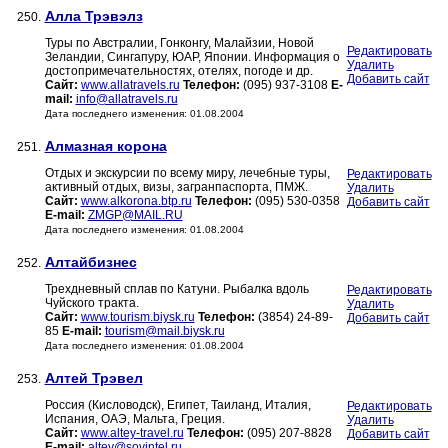
Алла Трэвэлз
250.
Туры по Австралии, Гонконгу, Малайзии, Новой
Редактировать
Зеландии, Сингапуру, ЮАР, Японии. Информация о
Удалить
достопримечательностях, отелях, погоде и др.
Добавить сайт
Сайт:
www.allatravels.ru
Телефон:
(095) 937-3108
E-
mail:
info@allatravels.ru
Дата последнего изменения: 01.08.2004
Алмазная корона
251.
Отдых и экскурсии по всему миру, лечебные туры,
Редактировать
активный отдых, визы, загранпаспорта, ПМЖ.
Удалить
Сайт:
www.alkorona.btp.ru
Телефон:
(095) 530-0358
Добавить сайт
E-mail:
ZMGP@MAIL.RU
Дата последнего изменения: 01.08.2004
Алтайбизнес
252.
Трехдневный сплав по Катуни. Рыбалка вдоль
Редактировать
Чуйского тракта.
Удалить
Сайт:
www.tourism.biysk.ru
Телефон:
(3854) 24-89-
Добавить сайт
85
E-mail:
tourism@mail.biysk.ru
Дата последнего изменения: 01.08.2004
Алтей Трэвел
253.
Россия (Кисловодск), Египет, Таиланд, Италия,
Редактировать
Испания, ОАЭ, Мальта, Греция.
Удалить
Сайт:
www.altey-travel.ru
Телефон:
(095) 207-8828
Добавить сайт
E-mail:
altey@sovintel.ru