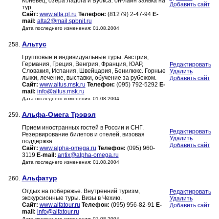
Коневец, озера Ладога и Вуокса. он-лайн заявка на
Добавить сайт
тур.
Сайт:
www.alta.pl.ru
Телефон:
(81279) 2-47-94
E-
mail:
alta2@mail.spbnit.ru
Дата последнего изменения: 01.08.2004
Альтус
258.
Групповые и индивидуальные туры: Австрия,
Германия, Греция, Венгрия, Франция, ЮАР,
Редактировать
Словакия, Испания, Швейцария, Бенилюкс. Горные
Удалить
лыжи, лечение, выставки, обучение за рубежом.
Добавить сайт
Сайт:
www.altus.msk.ru
Телефон:
(095) 792-5292
E-
mail:
info@altus.msk.ru
Дата последнего изменения: 01.08.2004
Альфа-Омега Трэвэл
259.
Прием иностранных гостей в России и СНГ.
Редактировать
Резервирование билетов и отелей, визовая
Удалить
поддержка.
Добавить сайт
Сайт:
www.alpha-omega.ru
Телефон:
(095) 960-
3119
E-mail:
antix@alpha-omega.ru
Дата последнего изменения: 01.08.2004
Альфатур
260.
Отдых на побережье. Внутренний туризм,
Редактировать
экскурсионные туры. Визы в Чехию.
Удалить
Сайт:
www.alfatour.ru
Телефон:
(095) 956-82-91
E-
Добавить сайт
mail:
info@alfatour.ru
Дата последнего изменения: 01.08.2004