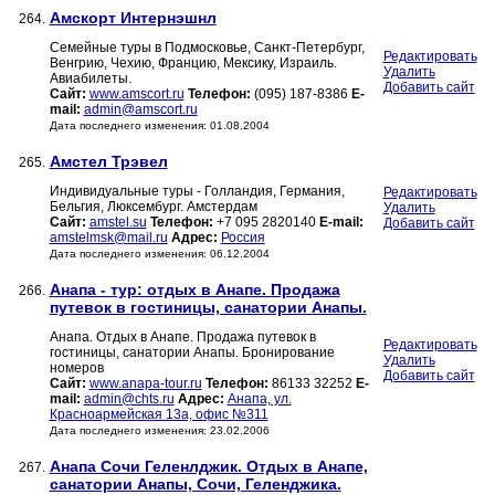
Амскорт Интернэшнл
264.
Семейные туры в Подмосковье, Санкт-Петербург,
Редактировать
Венгрию, Чехию, Францию, Мексику, Израиль.
Удалить
Авиабилеты.
Добавить сайт
Сайт:
www.amscort.ru
Телефон:
(095) 187-8386
E-
mail:
admin@amscort.ru
Дата последнего изменения: 01.08.2004
Амстел Трэвел
265.
Индивидуальные туры - Голландия, Германия,
Редактировать
Бельгия, Люксембург. Амстердам
Удалить
Сайт:
amstel.su
Телефон:
+7 095 2820140
E-mail:
Добавить сайт
amstelmsk@mail.ru
Адрес:
Россия
Дата последнего изменения: 06.12.2004
Анапа - тур: отдых в Анапе. Продажа
266.
путевок в гостиницы, санатории Анапы.
Анапа. Отдых в Анапе. Продажа путевок в
Редактировать
гостиницы, санатории Анапы. Бронирование
Удалить
номеров
Добавить сайт
Сайт:
www.anapa-tour.ru
Телефон:
86133 32252
E-
mail:
admin@chts.ru
Адрес:
Анапа, ул.
Красноармейская 13а, офис №311
Дата последнего изменения: 23.02.2006
Анапа Сочи Геленлджик. Отдых в Анапе,
267.
санатории Анапы, Сочи, Геленджика.