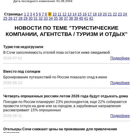
Дата последнего изменения: 01.08.2004
Страницы:
1
2
3
4
5
6
7
8
9
10
11
12
13
14
15
16
17
18
19
20
21
22
23
24
25
26
27
28
29
30
31
32
33
34
35
36
37
38
39
40
41
42
НОВОСТИ ПО ТЕМЕ "ТУРИСТИЧЕСКИЕ
КОМПАНИИ, АГЕНТСТВА / ТУРИЗМ И ОТДЫХ"
Туристов недогрузили
В Сочи заполняемость отелей пока остается ниже ожидаемой
2026-07-01
Подробнее
Вместо под солнцем
Бронирование путешествий по России показало спад в июне
2026-06-22
Подробнее
Четверть опрошенных россиян летом 2026 года будут отдыхать дома
Поездки по России планируют 23% респондентов, еще 22% собираются
провести отпуск на даче или за городом, а зарубежные направления
рассматривают 15% опрошенных
2026-06-11
Подробнее
Отельеры Сочи снижают цены на проживание для привлечения