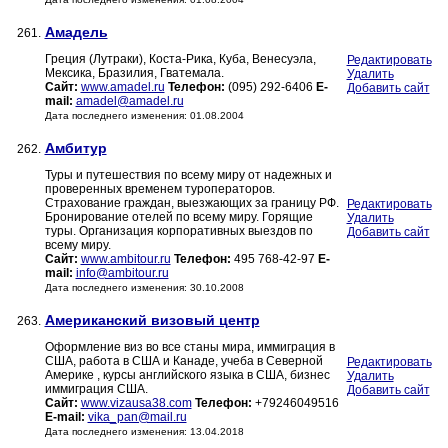
Амадель
261.
Греция (Лутраки), Коста-Рика, Куба, Венесуэла,
Редактировать
Мексика, Бразилия, Гватемала.
Удалить
Сайт:
www.amadel.ru
Телефон:
(095) 292-6406
E-
Добавить сайт
mail:
amadel@amadel.ru
Дата последнего изменения: 01.08.2004
Амбитур
262.
Туры и путешествия по всему миру от надежных и
проверенных временем туроператоров.
Страхование граждан, выезжающих за границу РФ.
Редактировать
Бронирование отелей по всему миру. Горящие
Удалить
туры. Организация корпоративных выездов по
Добавить сайт
всему миру.
Сайт:
www.ambitour.ru
Телефон:
495 768-42-97
E-
mail:
info@ambitour.ru
Дата последнего изменения: 30.10.2008
Американский визовый центр
263.
Оформление виз во все станы мира, иммиграция в
США, работа в США и Канаде, учеба в Северной
Редактировать
Америке , курсы английского языка в США, бизнес
Удалить
иммиграция США.
Добавить сайт
Сайт:
www.vizausa38.com
Телефон:
+79246049516
E-mail:
vika_pan@mail.ru
Дата последнего изменения: 13.04.2018