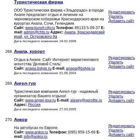
Туристическая фирма
ООО Туристическая фирма «Эльдорадо» в городе
Редактировать
Анапе предлагает отдых и лечение на
Удалить
черноморском побережье Краснодарского края на
Добавить сайт
курортах Анапа, Сочи, Геленджик
Сайт:
www.kurort-city.ru
Телефон:
86133 5-09-37
E-
mail:
admin@chts.ru
Адрес:
Анапа, Краснодарский
край, ул. Островского 9а
Дата последнего изменения: 19.02.2006
Анапа, курорт
268.
Редактировать
Отдых в Анапе. Сайт Интернет маркетингового
Удалить
агентства 'Деловой Стиль'.
Добавить сайт
Сайт:
anapa.bstyle.ru
E-mail:
anapa@bstyle.ru
Дата последнего изменения: 01.08.2004
Ангел-тур
269.
Туристическая компания Ангел-тур - надежный
Редактировать
организатор Вашего отдыха!
Удалить
Сайт:
www.angel-tour.ru
E-mail:
alexey@sprofile.ru
Добавить сайт
Адрес:
Россия
Дата последнего изменения: 27.03.2005
Анкор
270.
Редактировать
На автобусах по Европе.
Удалить
Сайт:
www.ankor.ru
Телефон:
(095) 959-15-66
E-
Добавить сайт
mail:
info@ankor.ru