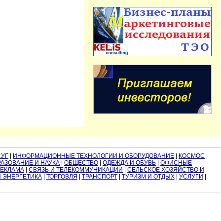
СУГ
|
ИНФОРМАЦИОННЫЕ ТЕХНОЛОГИИ И ОБОРУДОВАНИЕ
|
КОСМОС
|
АЗОВАНИЕ И НАУКА
|
ОБЩЕСТВО
|
ОДЕЖДА И ОБУВЬ
|
ОФИСНЫЕ
РЕКЛАМА
|
СВЯЗЬ И ТЕЛЕКОММУНИКАЦИИ
|
СЕЛЬСКОЕ ХОЗЯЙСТВО И
И ЭНЕРГЕТИКА
|
ТОРГОВЛЯ
|
ТРАНСПОРТ
|
ТУРИЗМ И ОТДЫХ
|
УСЛУГИ
|