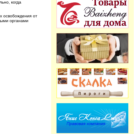
ьно, когда
х освобождения от
овыми органами