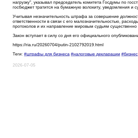
нагрузку", указывал председатель комитета Госдумы по госс
госбюджет тратится на бумажную волокиту, уведомления и с
Учитывая незначительность штрафа за совершение должнос
ответственности в связи с его малозначительностью, расхо
протоколов и их направление мировым судьям существенно
Закон вступает в силу со дня его официального опубликован
https://ria.ru/20260704/putin-2102792019.html
Теги:
#штрафы для бизнеса
#налоговые декларации
#бизнес
2026-07-05