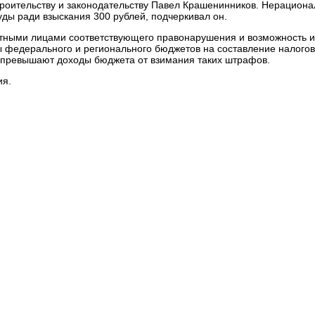
троительству и законодательству Павел Крашенинников. Нерационал
уды ради взыскания 300 рублей, подчеркивал он.
тными лицами соответствующего правонарушения и возможность и
ды федерального и регионального бюджетов на составление налог
 превышают доходы бюджета от взимания таких штрафов.
ия.