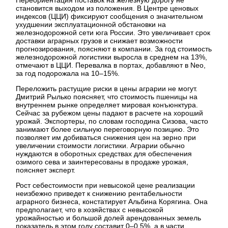
становится выходом из положения. В Центре ценовых
индексов (ЦЦИ) фиксируют сообщения о значительном
ухудшении эксплуатационной обстановки на
железнодорожной сети юга России. Это увеличивает срок
доставки аграрных грузов и снижает возможности
прогнозирования, поясняют в компании. За год стоимость
железнодорожной логистики выросла в среднем на 13%,
отмечают в ЦЦИ. Перевалка в портах, добавляют в Neo,
за год подорожала на 10–15%.
Переложить растущие риски в цены аграрии не могут.
Дмитрий Рылько поясняет, что стоимость пшеницы на
внутреннем рынке определяет мировая конъюнктура.
Сейчас за рубежом цены падают в расчете на хороший
урожай. Экспортеры, по словам господина Сизова, часто
занимают более сильную переговорную позицию. Это
позволяет им добиваться снижения цен на зерно при
увеличении стоимости логистики. Аграрии обычно
нуждаются в оборотных средствах для обеспечения
озимого сева и заинтересованы в продаже урожая,
поясняет эксперт.
Рост себестоимости при невысокой цене реализации
неизбежно приведет к снижению рентабельности
аграрного бизнеса, констатирует Альбина Корягина. Она
предполагает, что в хозяйствах с невысокой
урожайностью и большой долей арендованных земель
показатель в этом году составит 0–0,5%, а в части