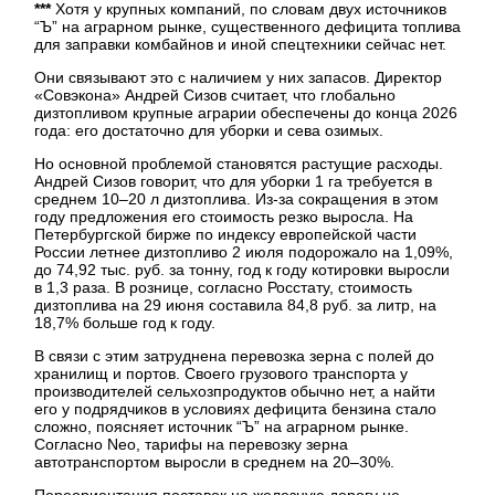
***
Хотя у крупных компаний, по словам двух источников
“Ъ” на аграрном рынке, существенного дефицита топлива
для заправки комбайнов и иной спецтехники сейчас нет.
Они связывают это с наличием у них запасов. Директор
«Совэкона» Андрей Сизов считает, что глобально
дизтопливом крупные аграрии обеспечены до конца 2026
года: его достаточно для уборки и сева озимых.
Но основной проблемой становятся растущие расходы.
Андрей Сизов говорит, что для уборки 1 га требуется в
среднем 10–20 л дизтоплива. Из-за сокращения в этом
году предложения его стоимость резко выросла. На
Петербургской бирже по индексу европейской части
России летнее дизтопливо 2 июля подорожало на 1,09%,
до 74,92 тыс. руб. за тонну, год к году котировки выросли
в 1,3 раза. В рознице, согласно Росстату, стоимость
дизтоплива на 29 июня составила 84,8 руб. за литр, на
18,7% больше год к году.
В связи с этим затруднена перевозка зерна с полей до
хранилищ и портов. Своего грузового транспорта у
производителей сельхозпродуктов обычно нет, а найти
его у подрядчиков в условиях дефицита бензина стало
сложно, поясняет источник “Ъ” на аграрном рынке.
Согласно Neo, тарифы на перевозку зерна
автотранспортом выросли в среднем на 20–30%.
Переориентация поставок на железную дорогу не