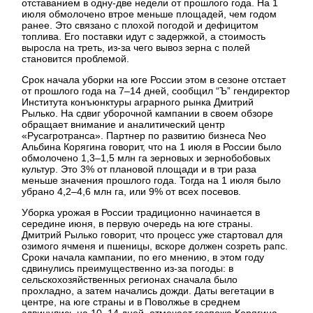
отставанием в одну-две недели от прошлого года. На 1
июля обмолочено втрое меньше площадей, чем годом
ранее. Это связано с плохой погодой и дефицитом
топлива. Его поставки идут с задержкой, а стоимость
выросла на треть, из-за чего вывоз зерна с полей
становится проблемой.
Срок начала уборки на юге России этом в сезоне отстает
от прошлого года на 7–14 дней, сообщил “Ъ” гендиректор
Института конъюнктуры аграрного рынка Дмитрий
Рылько. На сдвиг уборочной кампании в своем обзоре
обращает внимание и аналитический центр
«Русагротранса». Партнер по развитию бизнеса Neo
Альбина Корягина говорит, что на 1 июля в России было
обмолочено 1,3–1,5 млн га зерновых и зернобобовых
культур. Это 3% от плановой площади и в три раза
меньше значения прошлого года. Тогда на 1 июля было
убрано 4,2–4,6 млн га, или 9% от всех посевов.
Уборка урожая в России традиционно начинается в
середине июня, в первую очередь на юге страны.
Дмитрий Рылько говорит, что процесс уже стартовал для
озимого ячменя и пшеницы, вскоре должен созреть рапс.
Сроки начала кампании, по его мнению, в этом году
сдвинулись преимущественно из-за погоды: в
сельскохозяйственных регионах сначала было
прохладно, а затем начались дожди. Даты вегетации в
центре, на юге страны и в Поволжье в среднем
сдвинулись на 10–14 дней, отмечает госпожа Корягина.