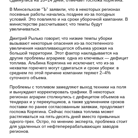
В Минсельхозе “Ъ” заявили, что в некоторых регионах
посевные работы начались позднее из-за погодных
условий. Это повлияло и на сроки уборочной кампании. В
министерстве рассчитывают, что темпы будут
увеличиваться.
Дмитрий Рылько говорит, что низкие темпы уборки
вызывают некоторые опасения из-за постепенного
увеличения накапливающегося объема урожая на
большой территории. Этот фактор накладывается на
другие проблемы аграриев: одна из ключевых — дефицит
топлива. Альбина Корягина не исключает, что из-за
нехватки горючего могут сдвигаться и сроки уборки: в
среднем по этой причине компании теряют 2–4%
суточного объема.
Проблемы с топливом замедляют выход техники на поля
и вынуждают корректировать графики. В некоторых
регионах аграрии столкнулись с дефицитом объемов на
тендерах и у перекупщиков, а также удлинением сроков
поставки по ранее согласованным заявкам, продолжает
госпожа Корягина. Сейчас поставка топлива может
растягиваться на пять-десять дней вместо привычных
одного-трех. Остро, по мнению эксперта, проблема стоит
для удаленных от нефтеперерабатывающих заводов
регионов.