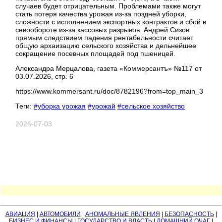
случаев будет отрицательным. Проблемами также могут
стать потеря качества урожая из-за поздней уборки,
сложности с исполнением экспортных контрактов и сбой в
севообороте из-за кассовых разрывов. Андрей Сизов
прямым следствием падения рентабельности считает
общую архаизацию сельского хозяйства и дельнейшее
сокращение посевных площадей под пшеницей.
Александра Мерцалова, газета «Коммерсантъ» №117 от
03.07.2026, стр. 6
https://www.kommersant.ru/doc/8782196?from=top_main_3
Теги:
#уборка урожая
#урожай
#сельское хозяйство
2026-07-03
АВИАЦИЯ
|
АВТОМОБИЛИ
|
АНОМАЛЬНЫЕ ЯВЛЕНИЯ
|
БЕЗОПАСНОСТЬ
|
БИЗНЕС И ФИНАНСЫ
|
ГОСУДАРСТВО И ВЛАСТЬ
|
ДОМАШНИЙ ОЧАГ
|