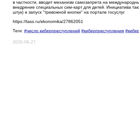
в частности, вводит механизм самозапрета на международн
внедрение специальных сим-карт для детей. Инициатива такж
штук) и запуск "тревожной кнопки" на портале госуслуг.
https://tass.ru/ekonomika/27862051
Теги:
#число киберпреступлений
#киберпреступления
#кибе
2026-06-27