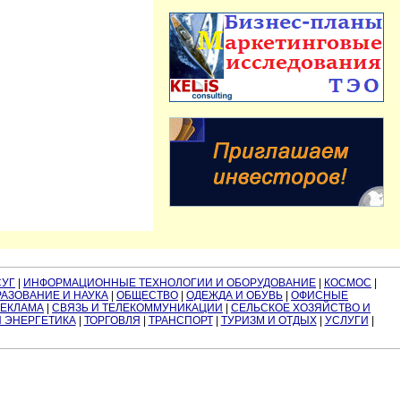
СУГ
|
ИНФОРМАЦИОННЫЕ ТЕХНОЛОГИИ И ОБОРУДОВАНИЕ
|
КОСМОС
|
АЗОВАНИЕ И НАУКА
|
ОБЩЕСТВО
|
ОДЕЖДА И ОБУВЬ
|
ОФИСНЫЕ
РЕКЛАМА
|
СВЯЗЬ И ТЕЛЕКОММУНИКАЦИИ
|
СЕЛЬСКОЕ ХОЗЯЙСТВО И
И ЭНЕРГЕТИКА
|
ТОРГОВЛЯ
|
ТРАНСПОРТ
|
ТУРИЗМ И ОТДЫХ
|
УСЛУГИ
|