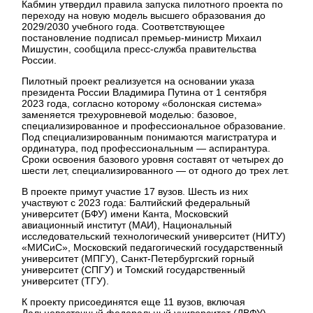
Кабмин утвердил правила запуска пилотного проекта по
переходу на новую модель высшего образования до
2029/2030 учебного года. Соответствующее
постановление подписал премьер-министр Михаил
Мишустин, сообщила пресс-служба правительства
России.
Пилотный проект реализуется на основании указа
президента России Владимира Путина от 1 сентября
2023 года, согласно которому «болонская система»
заменяется трехуровневой моделью: базовое,
специализированное и профессиональное образование.
Под специализированным понимаются магистратура и
ординатура, под профессиональным — аспирантура.
Сроки освоения базового уровня составят от четырех до
шести лет, специализированного — от одного до трех лет.
В проекте примут участие 17 вузов. Шесть из них
участвуют с 2023 года: Балтийский федеральный
университет (БФУ) имени Канта, Московский
авиационный институт (МАИ), Национальный
исследовательский технологический университет (НИТУ)
«МИСиС», Московский педагогический государственный
университет (МПГУ), Санкт-Петербургский горный
университет (СПГУ) и Томский государственный
университет (ТГУ).
К проекту присоединятся еще 11 вузов, включая
Дальневосточный федеральный университет (ДВФУ),