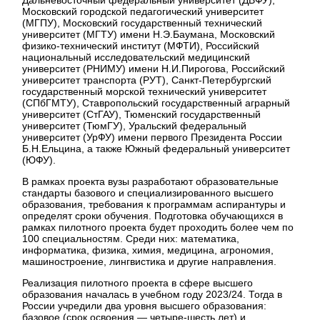
Московский городской педагогический университет
(МГПУ), Московский государственный технический
университет (МГТУ) имени Н.Э.Баумана, Московский
физико-технический институт (МФТИ), Российский
национальный исследовательский медицинский
университет (РНИМУ) имени Н.И.Пирогова, Российский
университет транспорта (РУТ), Санкт-Петербургский
государственный морской технический университет
(СПбГМТУ), Ставропольский государственный аграрный
университет (СтГАУ), Тюменский государственный
университет (ТюмГУ), Уральский федеральный
университет (УрФУ) имени первого Президента России
Б.Н.Ельцина, а также Южный федеральный университет
(ЮФУ).
В рамках проекта вузы разработают образовательные
стандарты базового и специализированного высшего
образования, требования к программам аспирантуры и
определят сроки обучения. Подготовка обучающихся в
рамках пилотного проекта будет проходить более чем по
100 специальностям. Среди них: математика,
информатика, физика, химия, медицина, агрономия,
машиностроение, лингвистика и другие направления.
Реализация пилотного проекта в сфере высшего
образования началась в учебном году 2023/24. Тогда в
России учредили два уровня высшего образования:
базовое (срок освоения — четыре-шесть лет) и