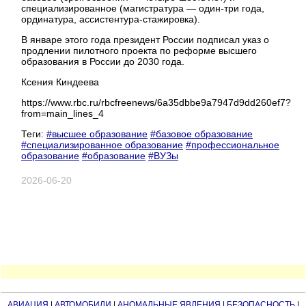
специализированное (магистратура — один-три года,
ординатура, ассистентура-стажировка).
В январе этого года президент России подписал указ о
продлении пилотного проекта по реформе высшего
образования в России до 2030 года.
Ксения Киндеева
https://www.rbc.ru/rbcfreenews/6a35dbbe9a7947d9dd260ef7?
from=main_lines_4
Теги:
#высшее образование
#базовое образование
#специализированное образование
#профессиональное
образование
#образование
#ВУЗы
2026-06-20
АВИАЦИЯ
|
АВТОМОБИЛИ
|
АНОМАЛЬНЫЕ ЯВЛЕНИЯ
|
БЕЗОПАСНОСТЬ
|