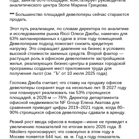
аналитического центра Stone Марина Грицкова.
***
Большинство площадей девелоперы сейчас стараются
продать.
Этот путь реализации, по словам директора по аналитике
и исследованиям рынка Ricci Олеси Дзюбы, намечен для
63% запланированных к сдаче в этом году помещений.
Девелоперам подход помогает снизить кредитную
нагрузку. Это сокращает давление на бизнес в условиях
высокой стоимости заемных средств. Второй фактор —
растущая роль в офисном девелопменте застройщиков
жилья, реализующих бизнес-центры в рамках городской
программы создания мест приложения труда для
получения льгот (см. “Ъ” от 10 июля 2025 года).
Госпожа Дзюба считает, что ставку на продажу офисов
девелоперы сохранят еще на несколько лет. В 2027 году
они планируют реализовать так 53% строящихся
площадей, в 2028-м — 76%. Директор департамента
офисной недвижимости NF Group Елена Акатова для
сравнения приводит цифры 2019–2021 годов, когда 80–
90% строящихся офисов девелоперы сдавали в аренду.
Резкий рост ввода офисов в январе—июне не приведет к
увеличению показателей по итогам всего 2026 года. В
Nikoliers прогнозируют, что совокупно в этом году в
Москве появятся 644 тыс. кв. м. Год к году показатель