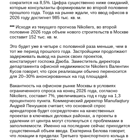
сократится на 8,5%. Цифра существенно ниже ожиданий,
которые консультанты формировали во второй половине
прошлого года. Тогда на рынке ждали, что ввод офисов в
2026 году достигнет 985 тыс. кв. м.
***
Исходя из текущего прогноза Nikoliers, во второй
половине 2026 года объем нового строительств в Москве
составит 152 тыс. кв. м.
Это будет уже в четыре с половиной раза меньше, чем в
тот же период прошлого года. Застройщики продолжают
задерживать вывод на рынок своих проектов,
констатирует госпожа Дзюба. Заместитель директора
департамента офисной недвижимости Nikoliers Валентин
Кусов говорит, что срок реализации обычно переносится
для 20–30% анонсированных на год площадей.
Вакантность на офисном рынке Москвы в условиях
ограниченного спроса на конец 2026 года, согласно
Nikoliers, составит 7%, увеличившись год к году на 1,3
процентного пункта. Коммерческий директор Manufaqtury
Андрей Пенушков считает, что основной спрос
арендаторов будет сосредоточен на качественных
проектах в ключевых деловых районах, а проекты в
удалении от центра могут столкнуться с проблемами в
заполняемости. Именно на последние сейчас приходится
существенный объем ввода. Екатерина Белова говорит,
что локации в пределах Третьего транспортного кольца в