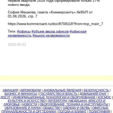
первом квартале 2026 года сформировали только 27%
нового ввода.
София Мешкова, газета «Коммерсантъ» №95/П от
01.06.2026, стр. 7
https://www.kommersant.ru/doc/8708118?from=top_main_7
Теги:
#офисы
#объем ввода офисов
#офисная
недвижимость
#рынок недвижимости
2026-06-01
АВИАЦИЯ
|
АВТОМОБИЛИ
|
АНОМАЛЬНЫЕ ЯВЛЕНИЯ
|
БЕЗОПАСНОСТЬ
|
БИЗНЕС И ФИНАНСЫ
|
ГОСУДАРСТВО И ВЛАСТЬ
|
ДОМАШНИЙ ОЧАГ
|
ДОСУГ
|
ИНФОРМАЦИОННЫЕ ТЕХНОЛОГИИ И ОБОРУДОВАНИЕ
|
КОСМОС
|
КУЛЬТУРА И ИСКУССТВО
|
ЛИТЕРАТУРА
|
МЕДИЦИНА, КРАСОТА И
ЗДОРОВЬЕ
|
НОВОСТИ
|
ОБОРУДОВАНИЕ, ТЕХНИКА И ИНСТРУМЕНТЫ
|
ОБРАЗОВАНИЕ И НАУКА
|
ОБЩЕСТВО
|
ОДЕЖДА И ОБУВЬ
|
ОФИСНЫЕ
ПРИНАДЛЕЖНОСТИ И ОРГТЕХНИКА
|
ПОГОДА И КЛИМАТ
|
ПОЛИГРАФИЯ
|