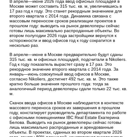
В апреле—июне 2026 года ввод офисных площадей в
Москве может составить 315 тыс. кв. м, увеличившись в
17 раз год к году. Это станет рекордным значением для
второго квартала с 2014 года. Динамика связана с
массовым переносом сроков реализации проектов в
прошлом году: выводить на рынок девелоперы сейчас
готовы лишь максимально распроданные объекты. Во
втором полугодии 2026 года застройщики вернутся к
осторожности и ввод офисов год к году сократится в
несколько раз.
В апреле—июне в Москве предварительно будут сданы
315 тыс. кв. м офисных площадей, подсчитали в Nikoliers.
Год к году показатель вырастет сразу в 17 раз. Это
рекордное значение второго квартала с 2014 года. За
январь—июнь совокупный ввод офисов в Москве,
согласно Nikoliers, достигнет 492 тыс. кв. м. Это также
кратно больше значения прошлого года: тогда за
аналогичный период девелоперы сдали только 22 тыс. кв.
м.
Скачок ввода офисов в Москве наблюдается в контексте
массового переноса сроков их завершения в прошлом
году, констатирует руководитель департамента по работе
с офисными помещениями IBC Real Estate Екатерина
Белова. Выводить на рынок девелоперы сейчас готовы
лишь максимально распроданные и арендованные
объекты. В проектах, сданных во втором квартале 2026
года, заняты 80% площадей, констатирует руководитель