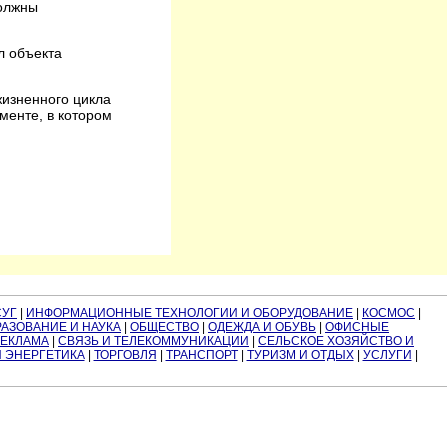
должны
л объекта
изненного цикла
менте, в котором
СУГ
|
ИНФОРМАЦИОННЫЕ ТЕХНОЛОГИИ И ОБОРУДОВАНИЕ
|
КОСМОС
|
АЗОВАНИЕ И НАУКА
|
ОБЩЕСТВО
|
ОДЕЖДА И ОБУВЬ
|
ОФИСНЫЕ
РЕКЛАМА
|
СВЯЗЬ И ТЕЛЕКОММУНИКАЦИИ
|
СЕЛЬСКОЕ ХОЗЯЙСТВО И
И ЭНЕРГЕТИКА
|
ТОРГОВЛЯ
|
ТРАНСПОРТ
|
ТУРИЗМ И ОТДЫХ
|
УСЛУГИ
|