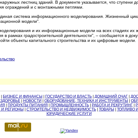
 наружных лестниц зданий. В документе указывается, что ступени 
ния ограждений и с монтажными петлями.
"Единая система информационного моделирования. Жизненный цик
ационной модели".
моделирования и их информационные модели на всех стадиях их ж
 в рамках градостроительной деятельности", – сообщается в доку
ойти объекты капитального строительства и их цифровые модели.
ельство
|
БИЗНЕС И ФИНАНСЫ
|
ГОСУДАРСТВО И ВЛАСТЬ
|
ДОМАШНИЙ ОЧАГ
|
ДО
 ЗДОРОВЬЕ
|
НОВОСТИ
|
ОБОРУДОВАНИЕ, ТЕХНИКА И ИНСТРУМЕНТЫ
|
ОБР
ИЯ
|
ПРОДУКТЫ ПИТАНИЯ
|
ПРОМЫШЛЕННОСТЬ
|
РАБОТА И РЕКРУТИНГ
|
 И РЕГИОНЫ
|
СТРОИТЕЛЬСТВО И НЕДВИЖИМОСТЬ
|
ТОВАРЫ
|
ТОПЛИВО 
ЮРИДИЧЕСКИЕ УСЛУГИ