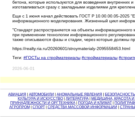
бетона, которые используются для возведения внутренних и
изготавливаться сразу с закладными изделиями для крепле
Еще с 1 июня начал действовать ГОСТ Р 10.00.00.05-2025 
информационного моделирования. Жизненный цикл информ
"Стандарт распространяется на объекты информационного 
при применении технологии информационного регулирования
также описываются фазы и стадии, через которые должны пр
https://realty.ria.ru/20260601/stroymaterialy-2095558453.html
Теги:
#ГОСТы на стройматериалы
#стройматериалы
#строит
2026-06-01
АВИАЦИЯ
|
АВТОМОБИЛИ
|
АНОМАЛЬНЫЕ ЯВЛЕНИЯ
|
БЕЗОПАСНОСТЬ
КУЛЬТУРА И ИСКУССТВО
|
ЛИТЕРАТУРА
|
МЕДИЦИНА, КРАСОТА И
ПРИНАДЛЕЖНОСТИ И ОРГТЕХНИКА
|
ПОГОДА И КЛИМАТ
|
ПОЛИГРАФ
АГРОПРОМ
|
СПОРТ
|
СРЕДСТВА МАССОВОЙ ИНФОРМАЦИИ
|
СТРАНЫ