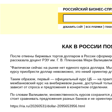
РОССИЙСКИЙ БИЗНЕС-СПР
|
|
ДОБАВИТЬ САЙТ
ВСЕ РУБРИКИ
ГЛАВ
КАК В РОССИИ ПО
После отмены биржевых торгов долларом в России сформиро
рассказала доцент РЭУ им. Г. В. Плеханова Мери Валишвили
"Фактически сейчас на рынке нет единого курса доллара. М
курсу приобрести доллар невозможно, это некий ориентир дл
Таким образом, первый — официальный курс ЦБ — на практи
межбанковский курс на внебиржевом рынке, доступный толь
зависит от спроса и предложения в конкретном отделении.
По словам Валишвили, множественность курсов сохранится 
стоит сравнивать предложения разных банков и не ориентир
https://ria.ru/20260531/dollar-2095653956.html