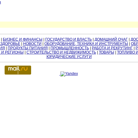
ы
|
БИЗНЕС И ФИНАНСЫ
|
ГОСУДАРСТВО И ВЛАСТЬ
|
ДОМАШНИЙ ОЧАГ
|
ДО
 ЗДОРОВЬЕ
|
НОВОСТИ
|
ОБОРУДОВАНИЕ, ТЕХНИКА И ИНСТРУМЕНТЫ
|
ОБР
ИЯ
|
ПРОДУКТЫ ПИТАНИЯ
|
ПРОМЫШЛЕННОСТЬ
|
РАБОТА И РЕКРУТИНГ
|
 И РЕГИОНЫ
|
СТРОИТЕЛЬСТВО И НЕДВИЖИМОСТЬ
|
ТОВАРЫ
|
ТОПЛИВО 
ЮРИДИЧЕСКИЕ УСЛУГИ