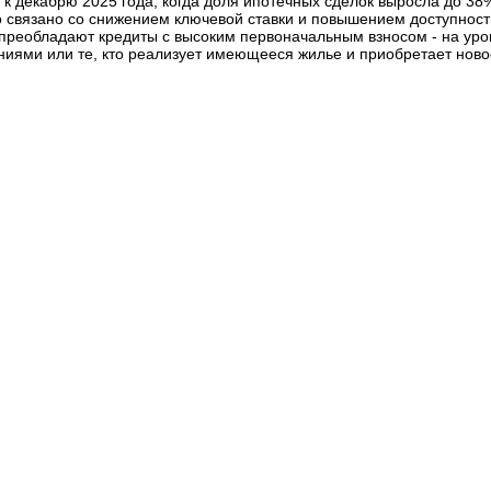
 к декабрю 2025 года, когда доля ипотечных сделок выросла до 38%
то связано со снижением ключевой ставки и повышением доступнос
е преобладают кредиты с высоким первоначальным взносом - на уро
ниями или те, кто реализует имеющееся жилье и приобретает новое