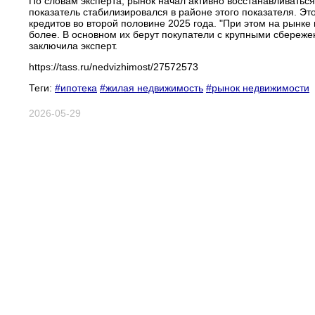
По словам эксперта, рынок начал активно восстанавливаться
показатель стабилизировался в районе этого показателя. Э
кредитов во второй половине 2025 года. "При этом на рынк
более. В основном их берут покупатели с крупными сбереже
заключила эксперт.
https://tass.ru/nedvizhimost/27572573
Теги:
#ипотека
#жилая недвижимость
#рынок недвижимости
2026-05-29