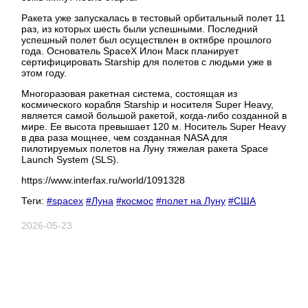
Ракета уже запускалась в тестовый орбитальный полет 11
раз, из которых шесть были успешными. Последний
успешный полет был осуществлен в октябре прошлого
года. Основатель SpaceX Илон Маск планирует
сертифицировать Starship для полетов с людьми уже в
этом году.
Многоразовая ракетная система, состоящая из
космического корабля Starship и носителя Super Heavy,
является самой большой ракетой, когда-либо созданной в
мире. Ее высота превышает 120 м. Носитель Super Heavy
в два раза мощнее, чем созданная NASA для
пилотируемых полетов на Луну тяжелая ракета Space
Launch System (SLS).
https://www.interfax.ru/world/1091328
Теги:
#spacex
#Луна
#космос
#полет на Луну
#США
2026-05-23