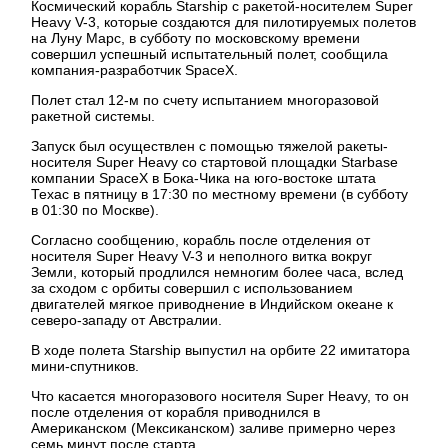
Космический корабль Starship с ракетой-носителем Super
Heavy V-3, которые создаются для пилотируемых полетов
на Луну Марс, в субботу по московскому времени
совершил успешный испытательный полет, сообщила
компания-разработчик SpaceX.
Полет стал 12-м по счету испытанием многоразовой
ракетной системы.
Запуск был осуществлен с помощью тяжелой ракеты-
носителя Super Heavy со стартовой площадки Starbase
компании SpaceX в Бока-Чика на юго-востоке штата
Техас в пятницу в 17:30 по местному времени (в субботу
в 01:30 по Москве).
Согласно сообщению, корабль после отделения от
носителя Super Heavy V-3 и неполного витка вокруг
Земли, который продлился немногим более часа, вслед
за сходом с орбиты совершил с использованием
двигателей мягкое приводнение в Индийском океане к
северо-западу от Австралии.
В ходе полета Starship выпустил на орбите 22 имитатора
мини-спутников.
Что касается многоразового носителя Super Heavy, то он
после отделения от корабля приводнился в
Американском (Мексиканском) заливе примерно через
семь минут после старта.