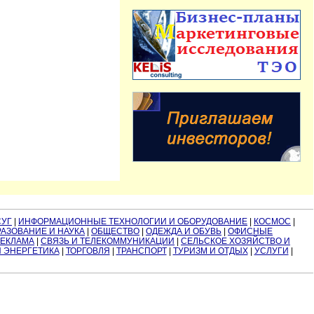
СУГ
|
ИНФОРМАЦИОННЫЕ ТЕХНОЛОГИИ И ОБОРУДОВАНИЕ
|
КОСМОС
|
АЗОВАНИЕ И НАУКА
|
ОБЩЕСТВО
|
ОДЕЖДА И ОБУВЬ
|
ОФИСНЫЕ
РЕКЛАМА
|
СВЯЗЬ И ТЕЛЕКОММУНИКАЦИИ
|
СЕЛЬСКОЕ ХОЗЯЙСТВО И
И ЭНЕРГЕТИКА
|
ТОРГОВЛЯ
|
ТРАНСПОРТ
|
ТУРИЗМ И ОТДЫХ
|
УСЛУГИ
|