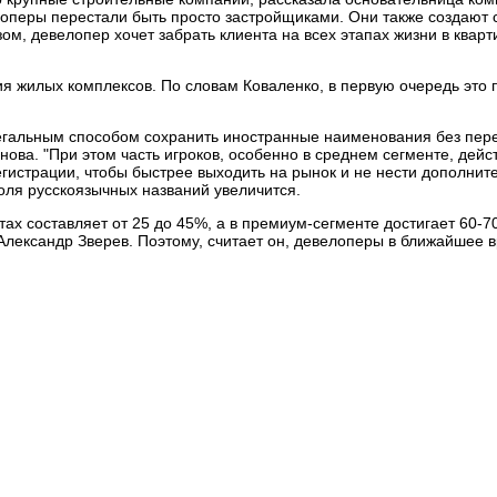
елоперы перестали быть просто застройщиками. Они также создают
м, девелопер хочет забрать клиента на всех этапах жизни в кварт
я жилых комплексов. По словам Коваленко, в первую очередь это 
легальным способом сохранить иностранные наименования без пер
ова. "При этом часть игроков, особенно в среднем сегменте, дейс
гистрации, чтобы быстрее выходить на рынок и не нести дополните
доля русскоязычных названий увеличится.
ах составляет от 25 до 45%, а в премиум-сегменте достигает 60-7
лександр Зверев. Поэтому, считает он, девелоперы в ближайшее 