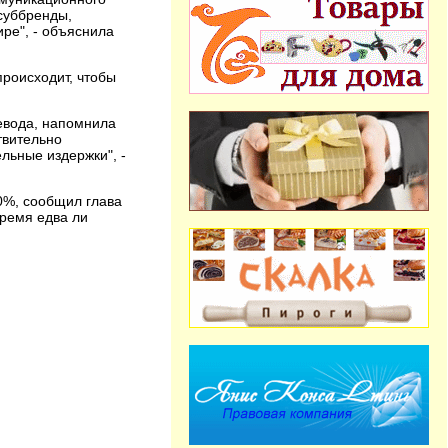
 суббренды,
ире", - объяснила
происходит, чтобы
евода, напомнила
твительно
льные издержки", -
0%, сообщил глава
время едва ли