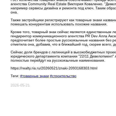
агентства Community Real Estate Виктория Коваленко. "Дев
например сервисы дизайна и ремонта под ключ. Таким образо
она.
Также застройщики регистрируют как товарные знаки названи
помешать конкурентам использовать похожие названия.
Кроме того, товарный знак сейчас является единственным 
гендиректор коммуникационного агентства PR Dev Алла Аксен
предпочитает более простые русскоязычные названия без ре
отметила она, добавив, что в ближайший год, скорее всего, 
Сейчас доля брендов с латиницей в высокобюджетных проект
юридического департамента компании "22/11 Девелопмент" А
полностью перейдут на русскоязычные наименования.
https://realty.ria.ru/20260521/znaki-2093168303.html
Теги:
#товарные знаки
#строительство
2026-05-21