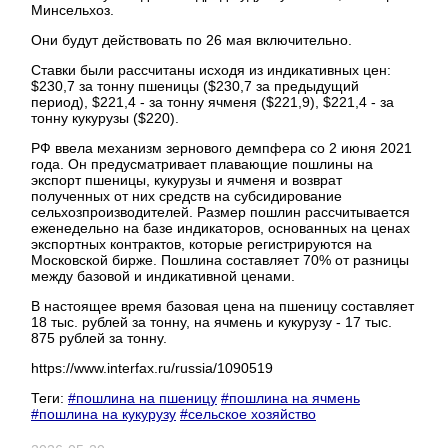
Минсельхоз.
Они будут действовать по 26 мая включительно.
Ставки были рассчитаны исходя из индикативных цен:
$230,7 за тонну пшеницы ($230,7 за предыдущий
период), $221,4 - за тонну ячменя ($221,9), $221,4 - за
тонну кукурузы ($220).
РФ ввела механизм зернового демпфера со 2 июня 2021
года. Он предусматривает плавающие пошлины на
экспорт пшеницы, кукурузы и ячменя и возврат
полученных от них средств на субсидирование
сельхозпроизводителей. Размер пошлин рассчитывается
еженедельно на базе индикаторов, основанных на ценах
экспортных контрактов, которые регистрируются на
Московской бирже. Пошлина составляет 70% от разницы
между базовой и индикативной ценами.
В настоящее время базовая цена на пшеницу составляет
18 тыс. рублей за тонну, на ячмень и кукурузу - 17 тыс.
875 рублей за тонну.
https://www.interfax.ru/russia/1090519
Теги:
#пошлина на пшеницу
#пошлина на ячмень
#пошлина на кукурузу
#сельское хозяйство