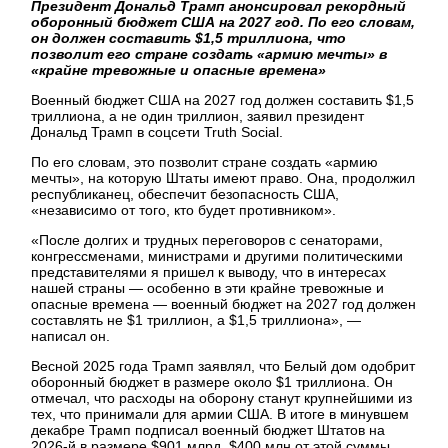
Президент Дональд Трамп анонсировал рекордный
оборонный бюджет США на 2027 год. По его словам,
он должен составить $1,5 триллиона, что
позволит его стране создать «армию мечты» в
«крайне тревожные и опасные времена»
Военный бюджет США на 2027 год должен составить $1,5
триллиона, а не один триллион, заявил президент
Дональд Трамп в соцсети Truth Social.
По его словам, это позволит стране создать «армию
мечты», на которую Штаты имеют право. Она, продолжил
республиканец, обеспечит безопасность США,
«независимо от того, кто будет противником».
«После долгих и трудных переговоров с сенаторами,
конгрессменами, министрами и другими политическими
представителями я пришел к выводу, что в интересах
нашей страны — особенно в эти крайне тревожные и
опасные времена — военный бюджет на 2027 год должен
составлять не $1 триллион, а $1,5 триллиона», —
написал он.
Весной 2025 года Трамп заявлял, что Белый дом одобрит
оборонный бюджет в размере около $1 триллиона. Он
отмечал, что расходы на оборону станут крупнейшими из
тех, что принимали для армии США. В итоге в минувшем
декабре Трамп подписал военный бюджет Штатов на
2026-й в размере $901 млрд. $400 млн от этой суммы