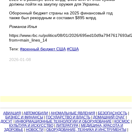
должны пойти на закупку оружия для Украины.
Оборонный бюджет страны на 2025 финансовый год
также был рекордным и составил $895 млрд.
Романов Илья
https://www.rbc.ru/politics/08/01/2026/695ed10d9a7947617693af
from=main_lines_14
Теги:
#военный бюджет США
#США
2026-01-08
АВИАЦИЯ
|
АВТОМОБИЛИ
|
АНОМАЛЬНЫЕ ЯВЛЕНИЯ
|
БЕЗОПАСНОСТЬ
|
БИЗНЕС И ФИНАНСЫ
|
ГОСУДАРСТВО И ВЛАСТЬ
|
ДОМАШНИЙ ОЧАГ
|
ДОСУГ
|
ИНФОРМАЦИОННЫЕ ТЕХНОЛОГИИ И ОБОРУДОВАНИЕ
|
КОСМОС
|
КУЛЬТУРА И ИСКУССТВО
|
ЛИТЕРАТУРА
|
МЕДИЦИНА, КРАСОТА И
ЗДОРОВЬЕ
|
НОВОСТИ
|
ОБОРУДОВАНИЕ, ТЕХНИКА И ИНСТРУМЕНТЫ
|