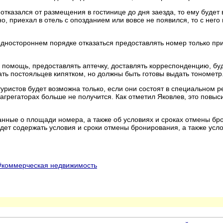
отказался от размещения в гостинице до дня заезда, то ему будет
, приехал в отель с опозданием или вовсе не появился, то с него 
одностороннем порядке отказаться предоставлять номер только пр
 помощь, предоставлять аптечку, доставлять корреспонденцию, буд
ать постояльцев кипятком, но должны быть готовы выдать тонометр
туристов будет возможна только, если они состоят в специальном 
агрегаторах больше не получится. Как отметил Яковлев, это повыс
анные о площади номера, а также об условиях и сроках отмены бр
удет содержать условия и сроки отмены бронирования, а также усло
#коммерческая недвижимость