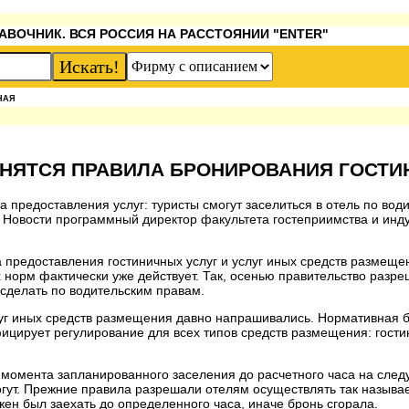
АВОЧНИК. ВСЯ РОССИЯ НА РАССТОЯНИИ "ENTER"
НАЯ
МЕНЯТСЯ ПРАВИЛА БРОНИРОВАНИЯ ГОСТИ
а предоставления услуг: туристы смогут заселиться в отель по вод
ИА Новости программный директор факультета гостеприимства и инд
а предоставления гостиничных услуг и услуг иных средств размеще
х норм фактически уже действует. Так, осенью правительство разре
 сделать по водительским правам.
луг иных средств размещения давно напрашивались. Нормативная б
ицирует регулирование для всех типов средств размещения: гостин
 момента запланированного заселения до расчетного часа на сле
огут. Прежние правила разрешали отелям осуществлять так назыв
ен был заехать до определенного часа, иначе бронь сгорала.