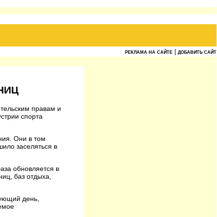
|
РЕКЛАМА НА САЙТЕ
ДОБАВИТЬ САЙТ
НИЦ
ительским правам и
устрии спорта
ния. Они в том
шило заселяться в
аза обновляется в
иц, баз отдыха,
дующий день,
аемое