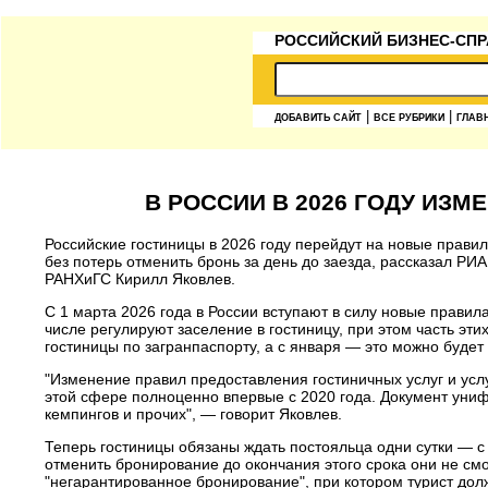
РОССИЙСКИЙ БИЗНЕС-СПР
|
|
ДОБАВИТЬ САЙТ
ВСЕ РУБРИКИ
ГЛАВ
В РОССИИ В 2026 ГОДУ ИЗ
Российские гостиницы в 2026 году перейдут на новые правил
без потерь отменить бронь за день до заезда, рассказал Р
РАНХиГС Кирилл Яковлев.
С 1 марта 2026 года в России вступают в силу новые правил
числе регулируют заселение в гостиницу, при этом часть эти
гостиницы по загранпаспорту, а с января — это можно будет
"Изменение правил предоставления гостиничных услуг и ус
этой сфере полноценно впервые с 2020 года. Документ униф
кемпингов и прочих", — говорит Яковлев.
Теперь гостиницы обязаны ждать постояльца одни сутки — с
отменить бронирование до окончания этого срока они не см
"негарантированное бронирование", при котором турист долж