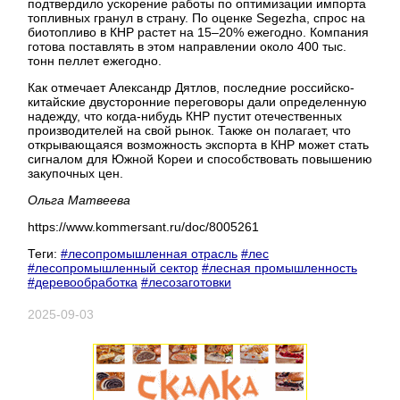
подтвердило ускорение работы по оптимизации импорта
топливных гранул в страну. По оценке Segezha, спрос на
биотопливо в КНР растет на 15–20% ежегодно. Компания
готова поставлять в этом направлении около 400 тыс.
тонн пеллет ежегодно.
Как отмечает Александр Дятлов, последние российско-
китайские двусторонние переговоры дали определенную
надежду, что когда-нибудь КНР пустит отечественных
производителей на свой рынок. Также он полагает, что
открывающаяся возможность экспорта в КНР может стать
сигналом для Южной Кореи и способствовать повышению
закупочных цен.
Ольга Матвеева
https://www.kommersant.ru/doc/8005261
Теги:
#лесопромышленная отрасль
#лес
#лесопромышленный сектор
#лесная промышленность
#деревообработка
#лесозаготовки
2025-09-03