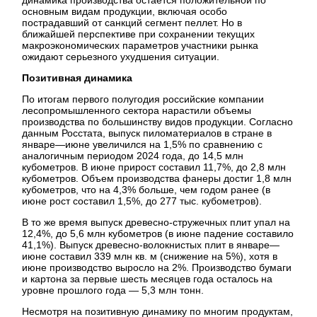
основным видам продукции, включая особо
пострадавший от санкций сегмент пеллет. Но в
ближайшей перспективе при сохранении текущих
макроэкономических параметров участники рынка
ожидают серьезного ухудшения ситуации.
Позитивная динамика
По итогам первого полугодия российские компании
лесопромышленного сектора нарастили объемы
производства по большинству видов продукции. Согласно
данным Росстата, выпуск пиломатериалов в стране в
январе—июне увеличился на 1,5% по сравнению с
аналогичным периодом 2024 года, до 14,5 млн
кубометров. В июне прирост составил 11,7%, до 2,8 млн
кубометров. Объем производства фанеры достиг 1,8 млн
кубометров, что на 4,3% больше, чем годом ранее (в
июне рост составил 1,5%, до 277 тыс. кубометров).
В то же время выпуск древесно-стружечных плит упал на
12,4%, до 5,6 млн кубометров (в июне падение составило
41,1%). Выпуск древесно-волокнистых плит в январе—
июне составил 339 млн кв. м (снижение на 5%), хотя в
июне производство выросло на 2%. Производство бумаги
и картона за первые шесть месяцев года осталось на
уровне прошлого года — 5,3 млн тонн.
Несмотря на позитивную динамику по многим продуктам,