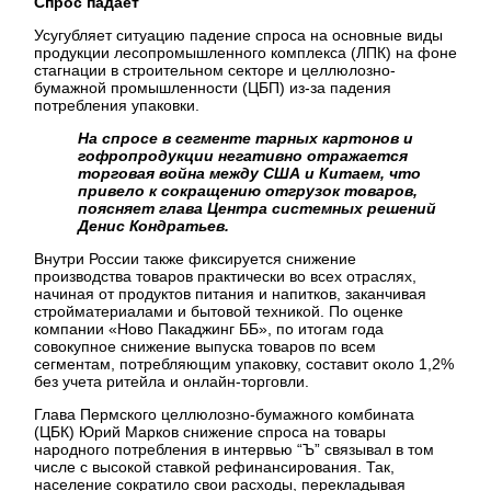
Спрос падает
Усугубляет ситуацию падение спроса на основные виды
продукции лесопромышленного комплекса (ЛПК) на фоне
стагнации в строительном секторе и целлюлозно-
бумажной промышленности (ЦБП) из-за падения
потребления упаковки.
На спросе в сегменте тарных картонов и
гофропродукции негативно отражается
торговая война между США и Китаем, что
привело к сокращению отгрузок товаров,
поясняет глава Центра системных решений
Денис Кондратьев.
Внутри России также фиксируется снижение
производства товаров практически во всех отраслях,
начиная от продуктов питания и напитков, заканчивая
стройматериалами и бытовой техникой. По оценке
компании «Ново Пакаджинг ББ», по итогам года
совокупное снижение выпуска товаров по всем
сегментам, потребляющим упаковку, составит около 1,2%
без учета ритейла и онлайн-торговли.
Глава Пермского целлюлозно-бумажного комбината
(ЦБК) Юрий Марков снижение спроса на товары
народного потребления в интервью “Ъ” связывал в том
числе с высокой ставкой рефинансирования. Так,
население сократило свои расходы, перекладывая