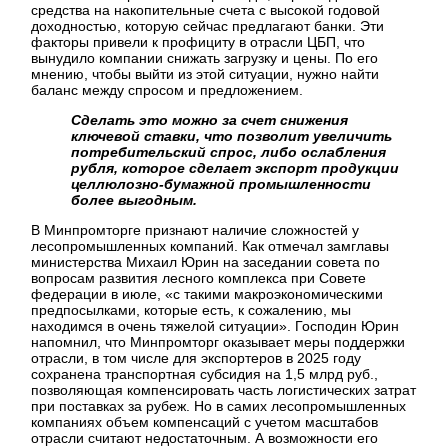
средства на накопительные счета с высокой годовой
доходностью, которую сейчас предлагают банки. Эти
факторы привели к профициту в отрасли ЦБП, что
вынудило компании снижать загрузку и цены. По его
мнению, чтобы выйти из этой ситуации, нужно найти
баланс между спросом и предложением.
Сделать это можно за счет снижения
ключевой ставки, что позволит увеличить
потребительский спрос, либо ослабления
рубля, которое сделает экспорт продукции
целлюлозно-бумажной промышленности
более выгодным.
В Минпромторге признают наличие сложностей у
лесопромышленных компаний. Как отмечал замглавы
министерства Михаил Юрин на заседании совета по
вопросам развития лесного комплекса при Совете
федерации в июле, «с такими макроэкономическими
предпосылками, которые есть, к сожалению, мы
находимся в очень тяжелой ситуации». Господин Юрин
напомнил, что Минпромторг оказывает меры поддержки
отрасли, в том числе для экспортеров в 2025 году
сохранена транспортная субсидия на 1,5 млрд руб.,
позволяющая компенсировать часть логистических затрат
при поставках за рубеж. Но в самих лесопромышленных
компаниях объем компенсаций с учетом масштабов
отрасли считают недостаточным. А возможности его