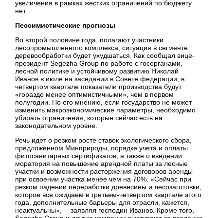
увеличения в рамках жестких ограничений по бюджету
нет.
Пессимистические прогнозы
Во второй половине года, полагают участники
лесопромышленного комплекса, ситуация в сегменте
деревообработки будет ухудшаться. Как сообщал вице-
президент Segezha Group по работе с госорганами,
лесной политике и устойчивому развитию Николай
Иванов в июле на заседании в Совете федерации, в
четвертом квартале показатели производства будут
«гораздо менее оптимистичными», чем в первом
полугодии. По его мнению, если государство не может
изменить макроэкономические параметры, необходимо
убирать ограничения, которые сейчас есть на
законодательном уровне.
Речь идет о резком росте ставок экологического сбора,
предложенном Минприроды, порядке учета и оплаты
фитосанитарных сертификатов, а также о введении
моратория на повышение арендной платы за лесные
участки и возможности расторжения договоров аренды
при освоении участка менее чем на 70%. «Сейчас при
резком падении переработки древесины и лесозаготовки,
которое все ожидаем в третьем-четвертом квартале этого
года, дополнительные барьеры для отрасли, кажется,
неактуальны»,— заявлял господин Иванов. Кроме того,
Segezha Group и другие компании выступают за введение