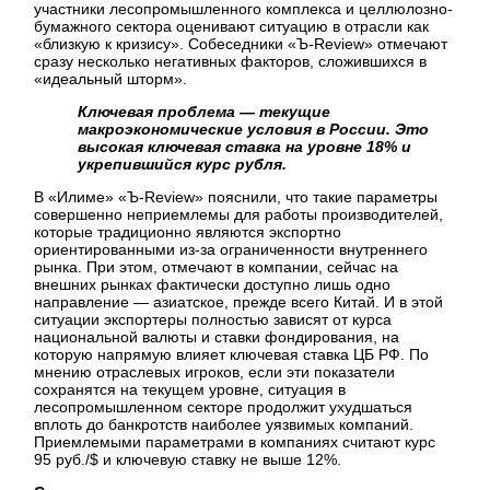
участники лесопромышленного комплекса и целлюлозно-
бумажного сектора оценивают ситуацию в отрасли как
«близкую к кризису». Собеседники «Ъ-Review» отмечают
сразу несколько негативных факторов, сложившихся в
«идеальный шторм».
Ключевая проблема — текущие
макроэкономические условия в России. Это
высокая ключевая ставка на уровне 18% и
укрепившийся курс рубля.
В «Илиме» «Ъ-Review» пояснили, что такие параметры
совершенно неприемлемы для работы производителей,
которые традиционно являются экспортно
ориентированными из-за ограниченности внутреннего
рынка. При этом, отмечают в компании, сейчас на
внешних рынках фактически доступно лишь одно
направление — азиатское, прежде всего Китай. И в этой
ситуации экспортеры полностью зависят от курса
национальной валюты и ставки фондирования, на
которую напрямую влияет ключевая ставка ЦБ РФ. По
мнению отраслевых игроков, если эти показатели
сохранятся на текущем уровне, ситуация в
лесопромышленном секторе продолжит ухудшаться
вплоть до банкротств наиболее уязвимых компаний.
Приемлемыми параметрами в компаниях считают курс
95 руб./$ и ключевую ставку не выше 12%.