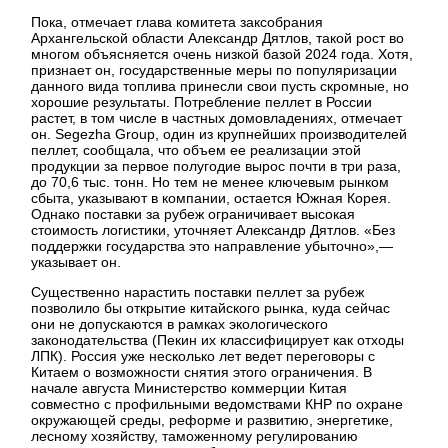
Пока, отмечает глава комитета заксобрания
Архангельской области Александр Дятлов, такой рост во
многом объясняется очень низкой базой 2024 года. Хотя,
признает он, государственные меры по популяризации
данного вида топлива принесли свои пусть скромные, но
хорошие результаты. Потребление пеллет в России
растет, в том числе в частных домовладениях, отмечает
он. Segezha Group, один из крупнейших производителей
пеллет, сообщала, что объем ее реализации этой
продукции за первое полугодие вырос почти в три раза,
до 70,6 тыс. тонн. Но тем не менее ключевым рынком
сбыта, указывают в компании, остается Южная Корея.
Однако поставки за рубеж ограничивает высокая
стоимость логистики, уточняет Александр Дятлов. «Без
поддержки государства это направление убыточно»,—
указывает он.
Существенно нарастить поставки пеллет за рубеж
позволило бы открытие китайского рынка, куда сейчас
они не допускаются в рамках экологического
законодательства (Пекин их классифицирует как отходы
ЛПК). Россия уже несколько лет ведет переговоры с
Китаем о возможности снятия этого ограничения. В
начале августа Министерство коммерции Китая
совместно с профильными ведомствами КНР по охране
окружающей среды, реформе и развитию, энергетике,
лесному хозяйству, таможенному регулированию