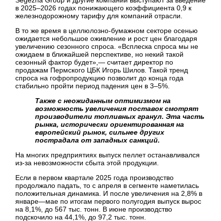
в 2025–2026 годах понижающего коэффициента 0,9 к
железнодорожному тарифу для компаний отрасли.
В то же время в целлюлозно-бумажном секторе осенью
ожидается небольшое оживление и рост цен благодаря
увеличению сезонного спроса. «Всплеска спроса мы не
ожидаем в ближайшей перспективе, но некий такой
сезонный фактор будет»,— считает директор по
продажам Пермского ЦБК Игорь Шилов. Такой тренд
спроса на гофропродукцию позволит до конца года
стабильно пройти период падения цен в 3–5%.
Также с неожиданным оптимизмом на
возможность увеличения поставок смотрят
производители топливных гранул. Эта часть
рынка, исторически ориентированная на
европейский рынок, сильнее других
пострадала от западных санкций.
На многих предприятиях выпуск пеллет останавливался
из-за невозможности сбыта этой продукции.
Если в первом квартале 2025 года производство
продолжало падать, то с апреля в сегменте наметилась
положительная динамика. И после увеличения на 2,8% в
январе—мае по итогам первого полугодия выпуск вырос
на 8,1%, до 567 тыс. тонн. В июне производство
подскочило на 44,1%, до 97,2 тыс. тонн.