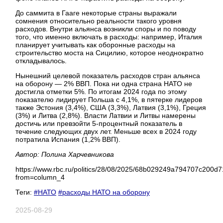
До саммита в Гааге некоторые страны выражали
сомнения относительно реальности такого уровня
расходов. Внутри альянса возникли споры и по поводу
того, что именно включать в расходы: например, Италия
планирует учитывать как оборонные расходы на
строительство моста на Сицилию, которое неоднократно
откладывалось.
Нынешний целевой показатель расходов стран альянса
на оборону — 2% ВВП. Пока ни одна страна НАТО не
достигла отметки 5%. По итогам 2024 года по этому
показателю лидирует Польша с 4,1%, в пятерке лидеров
также Эстония (3,4%), США (3,3%), Латвия (3,1%), Греция
(3%) и Литва (2,8%). Власти Латвии и Литвы намерены
достичь или превзойти 5-процентный показатель в
течение следующих двух лет. Меньше всех в 2024 году
потратила Испания (1,2% ВВП).
Автор: Полина Харчевникова
https://www.rbc.ru/politics/28/08/2025/68b029249a794707c200d
from=column_4
Теги:
#НАТО
#расходы НАТО на оборону
2025-08-29