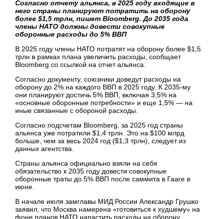
Согласно отчету альянса, в 2025 году входящие в
него страны планируют потратить на оборону
более $1,5 трлн, пишет Bloomberg. До 2035 года
члены НАТО должны довести совокупные
оборонные расходы до 5% ВВП
В 2025 году члены НАТО потратят на оборону более $1,5
трлн в рамках плана увеличить расходы, сообщает
Bloomberg со ссылкой на отчет альянса.
Согласно документу, союзники доведут расходы на
оборону до 2% на каждого ВВП в 2025 году. К 2035-му
они планируют достичь 5% ВВП, включая 3,5% на
«основные оборонные потребности» и еще 1,5% — на
иные связанные с обороной расходы.
Согласно подсчетам Bloomberg, за 2025 год страны
альянса уже потратили $1,4 трлн. Это на $100 млрд
больше, чем за весь 2024 год ($1,3 трлн), следует из
данных агентства.
Страны альянса официально взяли на себя
обязательство к 2035 году довести совокупные
оборонные траты до 5% ВВП после саммита в Гааге в
июне.
В начале июля замглавы МИД России Александр Грушко
заявил, что Москва намерена «готовиться к худшему» на
фоне планов НАТО нарастить расходы на оборону.