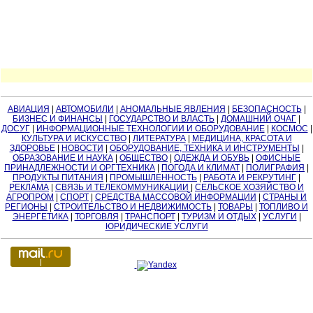
АВИАЦИЯ
|
АВТОМОБИЛИ
|
АНОМАЛЬНЫЕ ЯВЛЕНИЯ
|
БЕЗОПАСНОСТЬ
|
БИЗНЕС И ФИНАНСЫ
|
ГОСУДАРСТВО И ВЛАСТЬ
|
ДОМАШНИЙ ОЧАГ
|
ДОСУГ
|
ИНФОРМАЦИОННЫЕ ТЕХНОЛОГИИ И ОБОРУДОВАНИЕ
|
КОСМОС
|
КУЛЬТУРА И ИСКУССТВО
|
ЛИТЕРАТУРА
|
МЕДИЦИНА, КРАСОТА И
ЗДОРОВЬЕ
|
НОВОСТИ
|
ОБОРУДОВАНИЕ, ТЕХНИКА И ИНСТРУМЕНТЫ
|
ОБРАЗОВАНИЕ И НАУКА
|
ОБЩЕСТВО
|
ОДЕЖДА И ОБУВЬ
|
ОФИСНЫЕ
ПРИНАДЛЕЖНОСТИ И ОРГТЕХНИКА
|
ПОГОДА И КЛИМАТ
|
ПОЛИГРАФИЯ
|
ПРОДУКТЫ ПИТАНИЯ
|
ПРОМЫШЛЕННОСТЬ
|
РАБОТА И РЕКРУТИНГ
|
РЕКЛАМА
|
СВЯЗЬ И ТЕЛЕКОММУНИКАЦИИ
|
СЕЛЬСКОЕ ХОЗЯЙСТВО И
АГРОПРОМ
|
СПОРТ
|
СРЕДСТВА МАССОВОЙ ИНФОРМАЦИИ
|
СТРАНЫ И
РЕГИОНЫ
|
СТРОИТЕЛЬСТВО И НЕДВИЖИМОСТЬ
|
ТОВАРЫ
|
ТОПЛИВО И
ЭНЕРГЕТИКА
|
ТОРГОВЛЯ
|
ТРАНСПОРТ
|
ТУРИЗМ И ОТДЫХ
|
УСЛУГИ
|
ЮРИДИЧЕСКИЕ УСЛУГИ