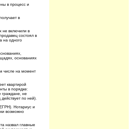
ены в процесс и
получает в
х не включили в
 продавец состоял в
а на одного
основаниях,
ощадях, основаниях
ом числе на момент
деет квартирой
нты в порядке:
е граждане, не
 действует по ней).
ЕГРН). Нотариус и
ски возможно
та назвал главные