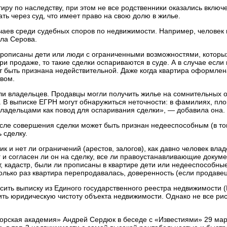
иру по наследству, при этом не все родственники оказались включ
ать через суд, что имеет право на свою долю в жилье.
аев среди судебных споров по недвижимости. Например, человек 
ила Серова.
прописаны дети или люди с ограниченными возможностями, которы
и продаже, то такие сделки оспариваются в суде. А в случае если
ет быть признана недействительной. Даже когда квартира оформлен
вом.
ли владельцев. Продавцы могли получить жилье на сомнительных 
В выписке ЕГРН могут обнаружиться неточности: в фамилиях, пл
ладельцами как повод для оспаривания сделки», — добавила она.
осле совершения сделки может быть признан недееспособным (в т
 сделку.
к и нет ли ограничений (арестов, залогов), как давно человек вла
уг и согласен ли он на сделку, все ли правоустанавливающие докуме
, кадастр, были ли прописаны в квартире дети или недееспособны
колько раз квартира перепродавалась, доверенность (если продавец
сить выписку из Единого государственного реестра недвижимости (
ить юридическую чистоту объекта недвижимости. Однако не все ри
торская академия» Андрей Сердюк в беседе с «Известиями» 29 мар