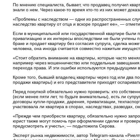
По мнению специалиста, бывает, что продавец получил кварт
знали о нем. Через какое-то время кто-то из них может доказ
«Проблемы с наследством — одни из распространенных случ
наследство квартиру от отца и вскоре продает ее», — отмет
Если в муниципальной или государственной квартире были 
приватизацию и их интересы впоследствии не были учтены пр
браке и продает квартиру без согласия супруга, сделка мож
человека, она иногда считается совместно нажитым имущест
«Стоит обратить внимание на квартиры, которые часто меня
например через мошенничество или поддельные завещания. 
перехода права. И эти ошибки используются предыдущими в
Кроме того, бывший владелец квартиры через год или два п
продажи квартиры) и его представители приходят оспаривать
Перед покупкой обязательно нужно проверить: кто собственни
(если менее пяти лет, то будьте внимательны), есть ли супр
договоры купли-продажи, дарения, приватизации, техпаспорт
участвовала ли квартира в спорах, наследствах, разводах, с
«Прежде чем приобрести квартиру, обязательно нужно запро
юрист также могут помочь при оформлении сделки и провер
предусмотреть и учесть», — подытожила Серова.
Эксперт рынка недвижимости, автор Telegram-канала «Риел