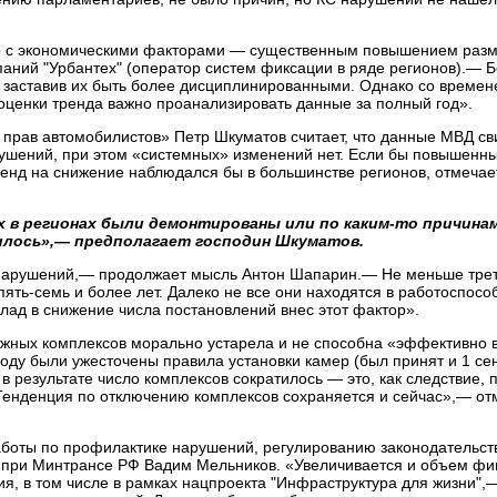
но с экономическими факторами — существенным повышением раз
аний "Урбантех" (оператор систем фиксации в ряде регионов).— Б
, заставив их быть более дисциплинированными. Однако со времен
оценки тренда важно проанализировать данные за полный год».
прав автомобилистов» Петр Шкуматов считает, что данные МВД св
ушений, при этом «системных» изменений нет. Если бы повышен
ренд на снижение наблюдался бы в большинстве регионов, отмечае
их в регионах были демонтированы или по каким-то причина
илось»,— предполагает господин Шкуматов.
арушений,— продолжает мысль Антон Шапарин.— Не меньше трет
ять-семь и более лет. Далеко не все они находятся в работоспосо
лад в снижение числа постановлений внес этот фактор».
рожных комплексов морально устарела и не способна «эффективно 
оду были ужесточены правила установки камер (был принят и 1 се
 результате число комплексов сократилось — это, как следствие, 
нденция по отключению комплексов сохраняется и сейчас»,— от
аботы по профилактике нарушений, регулированию законодательст
а при Минтрансе РФ Вадим Мельников. «Увеличивается и объем ф
я, в том числе в рамках нацпроекта "Инфраструктура для жизни",—