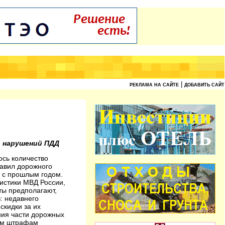
|
РЕКЛАМА НА САЙТЕ
ДОБАВИТЬ САЙТ
о нарушений ПДД
ось количество
авил дорожного
 с прошлым годом.
тистики МВД России,
ты предполагают,
: недавнего
скидки за их
ния части дорожных
вым штрафам