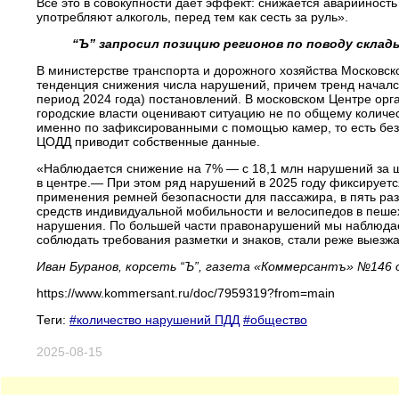
Все это в совокупности дает эффект: снижается аварийност
употребляют алкоголь, перед тем как сесть за руль».
“Ъ” запросил позицию регионов по поводу скла
В министерстве транспорта и дорожного хозяйства Московс
тенденция снижения числа нарушений, причем тренд началс
период 2024 года) постановлений. В московском Центре орга
городские власти оценивают ситуацию не по общему количест
именно по зафиксированными с помощью камер, то есть без
ЦОДД приводит собственные данные.
«Наблюдается снижение на 7% — с 18,1 млн нарушений за ше
в центре.— При этом ряд нарушений в 2025 году фиксируетс
применения ремней безопасности для пассажира, в пять раз
средств индивидуальной мобильности и велосипедов в пеше
нарушения. По большей части правонарушений мы наблюдае
соблюдать требования разметки и знаков, стали реже выезж
Иван Буранов, корсеть “Ъ”, газета «Коммерсантъ» №146 о
https://www.kommersant.ru/doc/7959319?from=main
Теги:
#количество нарушений ПДД
#общество
2025-08-15