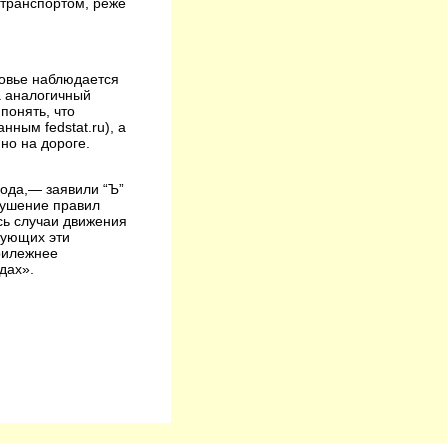
 транспортом, реже
ковье наблюдается
а аналогичный
понять, что
ным fedstat.ru), а
но на дороге.
года,— заявили “Ъ”
рушение правил
сь случаи движения
рующих эти
рилежнее
дах».