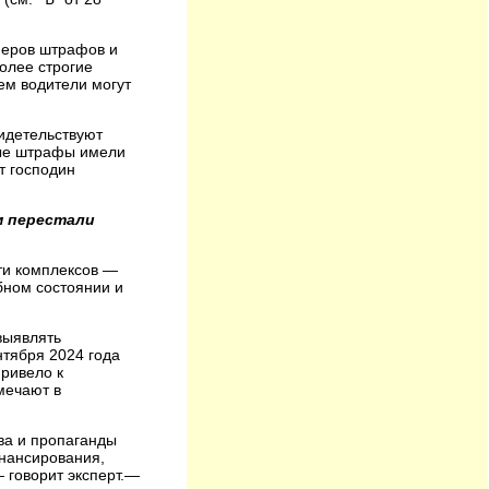
меров штрафов и
олее строгие
ем водители могут
идетельствуют
ные штрафы имели
т господин
м перестали
и комплексов —
бном состоянии и
выявлять
нтября 2024 года
привело к
мечают в
ва и пропаганды
инансирования,
 говорит эксперт.—