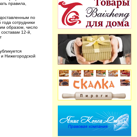
шать правила,
едоставленным по
5 года сотрудники
им образом, число
 составам 12-й,
т
убликуется
й и Нижегородской