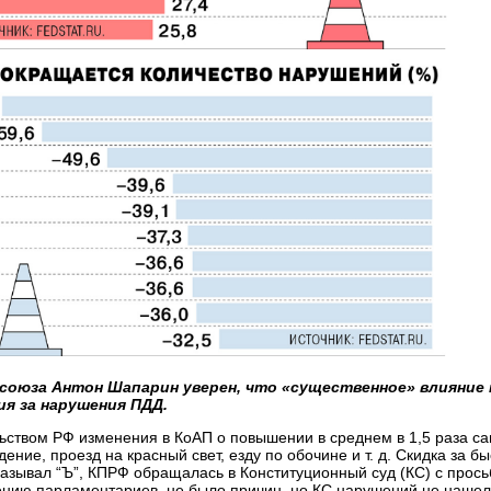
союза Антон Шапарин уверен, что «существенное» влияние 
ния за нарушения ПДД.
ьством РФ изменения в КоАП о повышении в среднем в 1,5 раза са
ение, проезд на красный свет, езду по обочине и т. д. Скидка за б
казывал “Ъ”, КПРФ обращалась в Конституционный суд (КС) с прос
ению парламентариев, не было причин, но КС нарушений не нашел (