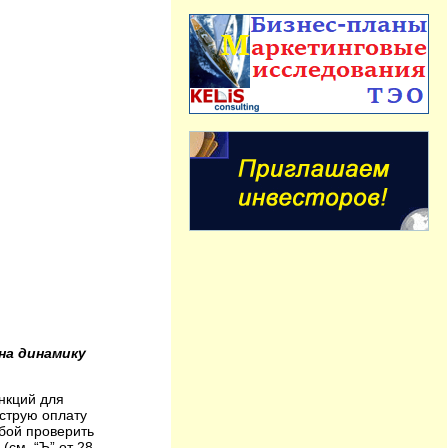
на динамику
нкций для
ыструю оплату
ьбой проверить
см. “Ъ” от 28