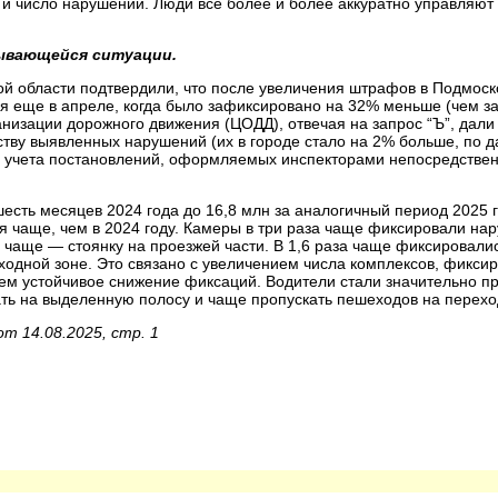
ь и число нарушений. Люди все более и более аккуратно управляют
дывающейся ситуации.
кой области подтвердили, что после увеличения штрафов в Подмос
я еще в апреле, когда было зафиксировано на 32% меньше (чем з
низации дорожного движения (ЦОДД), отвечая на запрос “Ъ”, дали 
ву выявленных нарушений (их в городе стало на 2% больше, по дан
 учета постановлений, оформляемых инспекторами непосредствен
сть месяцев 2024 года до 16,8 млн за аналогичный период 2025 
я чаще, чем в 2024 году. Камеры в три раза чаще фиксировали на
 чаще — стоянку на проезжей части. В 1,6 раза чаще фиксировали
ходной зоне. Это связано с увеличением числа комплексов, фикси
м устойчивое снижение фиксаций. Водители стали значительно п
ать на выделенную полосу и чаще пропускать пешеходов на перехо
т 14.08.2025, стр. 1