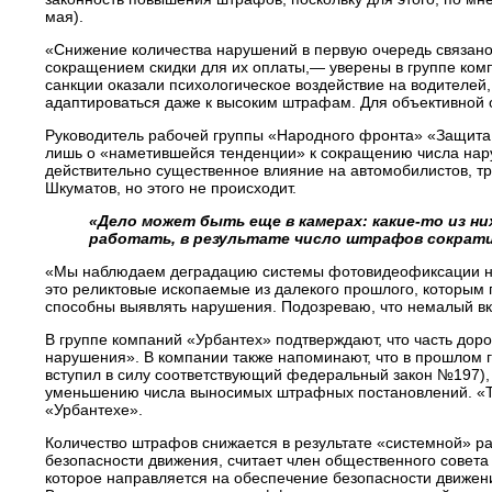
мая).
«Снижение количества нарушений в первую очередь связа
сокращением скидки для их оплаты,— уверены в группе комп
санкции оказали психологическое воздействие на водителей
адаптироваться даже к высоким штрафам. Для объективной 
Руководитель рабочей группы «Народного фронта» «Защита 
лишь о «наметившейся тенденции» к сокращению числа нар
действительно существенное влияние на автомобилистов, т
Шкуматов, но этого не происходит.
«Дело может быть еще в камерах: какие-то из н
работать, в результате число штрафов сократ
«Мы наблюдаем деградацию системы фотовидеофиксации н
это реликтовые ископаемые из далекого прошлого, которым п
способны выявлять нарушения. Подозреваю, что немалый вк
В группе компаний «Урбантех» подтверждают, что часть до
нарушения». В компании также напоминают, что в прошлом г
вступил в силу соответствующий федеральный закон №197), в
уменьшению числа выносимых штрафных постановлений. «Те
«Урбантехе».
Количество штрафов снижается в результате «системной» р
безопасности движения, считает член общественного совет
которое направляется на обеспечение безопасности движени