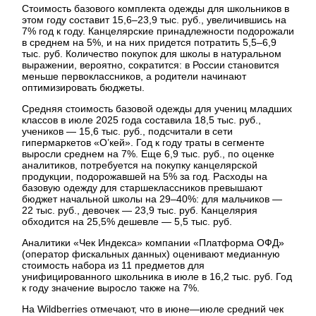
Стоимость базового комплекта одежды для школьников в
этом году составит 15,6–23,9 тыс. руб., увеличившись на
7% год к году. Канцелярские принадлежности подорожали
в среднем на 5%, и на них придется потратить 5,5–6,9
тыс. руб. Количество покупок для школы в натуральном
выражении, вероятно, сократится: в России становится
меньше первоклассников, а родители начинают
оптимизировать бюджеты.
Средняя стоимость базовой одежды для учениц младших
классов в июле 2025 года составила 18,5 тыс. руб.,
учеников — 15,6 тыс. руб., подсчитали в сети
гипермаркетов «О’кей». Год к году траты в сегменте
выросли среднем на 7%. Еще 6,9 тыс. руб., по оценке
аналитиков, потребуется на покупку канцелярской
продукции, подорожавшей на 5% за год. Расходы на
базовую одежду для старшеклассников превышают
бюджет начальной школы на 29–40%: для мальчиков —
22 тыс. руб., девочек — 23,9 тыс. руб. Канцелярия
обходится на 25,5% дешевле — 5,5 тыс. руб.
Аналитики «Чек Индекса» компании «Платформа ОФД»
(оператор фискальных данных) оценивают медианную
стоимость набора из 11 предметов для
унифицированного школьника в июле в 16,2 тыс. руб. Год
к году значение выросло также на 7%.
На Wildberries отмечают, что в июне—июле средний чек