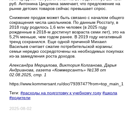
руб. Антонина Цицулина замечает, что предложение на
рынке детских товаров сейчас превышает спрос.
Снижение продаж может быть связано с началом общего
сокращения числа школьников. По данным Росстату, в
2018 году родилось 1,6 млн человек (в 2025 году
рожденные в 2018-м достигнут возраста семи лет), это на
5,2% меньше, чем годом ранее. В 2019 году негативный
тренд сохранился. Еще одной причиной Михаил
Васильев считает сжатие потребительской корзины:
семьи нередко сосредоточены на необходимых покупках
из-за замедления роста доходов.
Александра Мерцалова, Виктория Колганова, Дарья
Андрианова, газета «Коммерсантъ» №138 от
02.08.2025, стр. 1
https://www.kommersant.ru/doc/7939747?from=top_main_1
Теги:
#расходы на подготовку к учебному году
#школа
#родители
2025-08-02