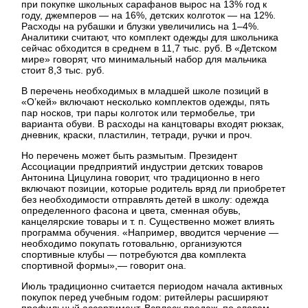
при покупке школьных сарафанов вырос на 13% год к
году, джемперов — на 16%, детских колготок — на 12%.
Расходы на рубашки и блузки увеличились на 1–4%.
Аналитики считают, что комплект одежды для школьника
сейчас обходится в среднем в 11,7 тыс. руб. В «Детском
мире» говорят, что минимальный набор для мальчика
стоит 8,3 тыс. руб.
В перечень необходимых в младшей школе позиций в
«О’кей» включают несколько комплектов одежды, пять
пар носков, три пары колготок или термобелье, три
варианта обуви. В расходы на канцтовары входят рюкзак,
дневник, краски, пластилин, тетради, ручки и проч.
Но перечень может быть размытым. Президент
Ассоциации предприятий индустрии детских товаров
Антонина Цицулина говорит, что традиционно в него
включают позиции, которые родитель вряд ли приобретет
без необходимости отправлять детей в школу: одежда
определенного фасона и цвета, сменная обувь,
канцелярские товары и т. п. Существенно может влиять
программа обучения. «Например, вводится черчение —
необходимо покупать готовальню, организуются
спортивные клубы — потребуются два комплекта
спортивной формы»,— говорит она.
Июль традиционно считается периодом начала активных
покупок перед учебным годом: ритейлеры расширяют
профильный ассортимент. Всплеск продаж, по словам