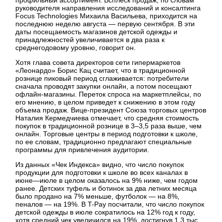
руководителя направления исследований и консалтинга
Focus Technologies Михаила Васильева, приходится на
последнюю неделю августа — первую сентября. В эти
даты посещаемость магазинов детской одежды и
принадлежностей увеличивается в два раза к
среднегодовому уровню, говорит он.
Хотя глава совета директоров сети гипермаркетов
«Леонардо» Борис Кац считает, что в традиционной
рознице пиковый период сглаживается: потребители
сначала проводят закупки онлайн, а потом посещают
офлайн-магазины. Переток спроса на маркетплейсы, по
его мнению, в целом приведет к снижению в этом году
объема продаж. Вице-президент Союза торговых центров
Наталия Кермедчиева отмечает, что средняя стоимость
покупок в традиционной рознице в 3–3,5 раза выше, чем
онлайн. Торговые центры в период подготовки к школе,
по ее словам, традиционно предлагают специальные
программы для привлечения аудитории.
Из данных «Чек Индекса» видно, что число покупок
продукции для подготовки к школе во всех каналах в
июне—июле в целом оказалось на 9% ниже, чем годом
ранее. Детских туфель и ботинок за два летних месяца
было продано на 7% меньше, футболок — на 8%,
пеналов — на 19%. В T-Pay посчитали, что число покупок
детской одежды в июле сократилось на 12% год к году,
хотя средний чек увеличился на 19%, достигнув 1,3 тыс.