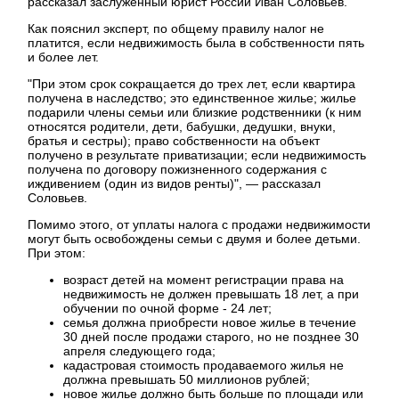
рассказал заслуженный юрист России Иван Соловьев.
Как пояснил эксперт, по общему правилу налог не
платится, если недвижимость была в собственности пять
и более лет.
"При этом срок сокращается до трех лет, если квартира
получена в наследство; это единственное жилье; жилье
подарили члены семьи или близкие родственники (к ним
относятся родители, дети, бабушки, дедушки, внуки,
братья и сестры); право собственности на объект
получено в результате приватизации; если недвижимость
получена по договору пожизненного содержания с
иждивением (один из видов ренты)", — рассказал
Соловьев.
Помимо этого, от уплаты налога с продажи недвижимости
могут быть освобождены семьи с двумя и более детьми.
При этом:
возраст детей на момент регистрации права на
недвижимость не должен превышать 18 лет, а при
обучении по очной форме - 24 лет;
семья должна приобрести новое жилье в течение
30 дней после продажи старого, но не позднее 30
апреля следующего года;
кадастровая стоимость продаваемого жилья не
должна превышать 50 миллионов рублей;
новое жилье должно быть больше по площади или