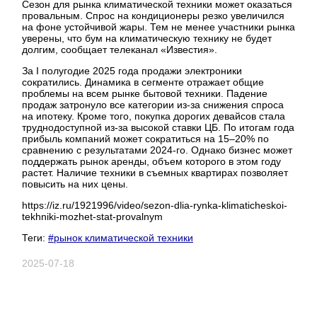
Сезон для рынка климатической техники может оказаться
провальным. Спрос на кондиционеры резко увеличился
на фоне устойчивой жары. Тем не менее участники рынка
уверены, что бум на климатическую технику не будет
долгим, сообщает телеканал «Известия».
За I полугодие 2025 года продажи электроники
сократились. Динамика в сегменте отражает общие
проблемы на всем рынке бытовой техники. Падение
продаж затронуло все категории из-за снижения спроса
на ипотеку. Кроме того, покупка дорогих девайсов стала
труднодоступной из-за высокой ставки ЦБ. По итогам года
прибыль компаний может сократиться на 15–20% по
сравнению с результатами 2024-го. Однако бизнес может
поддержать рынок аренды, объем которого в этом году
растет. Наличие техники в съемных квартирах позволяет
повысить на них цены.
https://iz.ru/1921996/video/sezon-dlia-rynka-klimaticheskoi-
tekhniki-mozhet-stat-provalnym
Теги:
#рынок климатической техники
2025-07-18