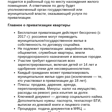
подается в районный суд по месту нахождения жилого
помещения. А ответчиком по делу будет
уполномоченный орган государственной или
муниципальной власти, оказывающий услуги по
приватизации.
Главное о приватизации квартиры
Бесплатная приватизация действует бессрочно (с
2017 г.): россияне могут переводить
муниципальное/государственное жилье в
собственность по договору соцнайма.
Не подлежит приватизации: аварийное жилье,
общежития, служебные квартиры, земли
природоохранного назначения и военные городки.
Участие требует единогласия всех
зарегистрированных, включая детей от 14 лет и
одобрение опеки для несовершеннолетних.
Каждый гражданин может приватизировать
муниципальное жилье один раз (исключение — те,
кто участвовал в приватизации до 18 лет).
Плюсы: продажа, дарение, аренда,
перепланировка. Минусы: налог на имущество,
расходы на ремонт, риск изъятия за долги.
Ключевой документ — договор социального найма.
Дополнительно нужны: паспорта, техпаспорт БТИ,
выписки из домовой книги и лицевого счета.
Процедура: подача документов в МФЦ →