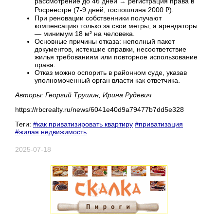
рассмотрение до 46 дней → регистрация права в
Росреестре (7-9 дней, госпошлина 2000 ₽).
При реновации собственники получают
компенсацию только за свои метры, а арендаторы
— минимум 18 м² на человека.
Основные причины отказа: неполный пакет
документов, истекшие справки, несоответствие
жилья требованиям или повторное использование
права.
Отказ можно оспорить в районном суде, указав
уполномоченный орган власти как ответчика.
Авторы: Георгий Трушин, Ирина Рудевич
https://rbcrealty.ru/news/6041e40d9a79477b7dd5e328
Теги:
#как приватизировать квартиру
#приватизация
#жилая недвижимость
2025-07-18