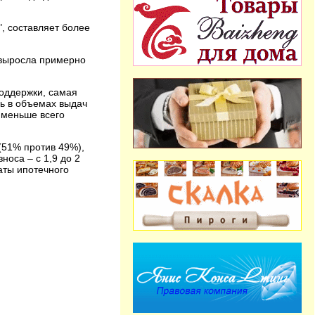
", составляет более
 выросла примерно
оддержки, самая
сь в объемах выдач
а меньше всего
(51% против 49%),
оса – с 1,9 до 2
аты ипотечного