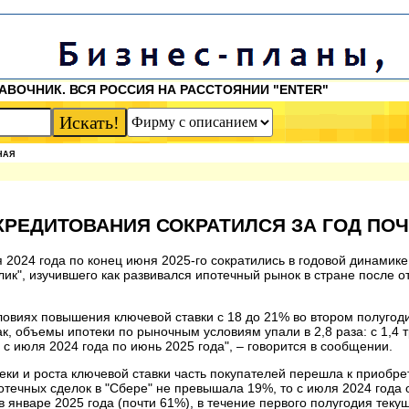
АВОЧНИК. ВСЯ РОССИЯ НА РАССТОЯНИИ "ENTER"
НАЯ
КРЕДИТОВАНИЯ СОКРАТИЛСЯ ЗА ГОД ПО
2024 года по конец июня 2025-го сократились в годовой динамике 
ик", изучившего как развивался ипотечный рынок в стране после 
овиях повышения ключевой ставки с 18 до 21% во втором полугоди
к, объемы ипотеки по рыночным условиям упали в 2,8 раза: с 1,4 
 с июля 2024 года по июнь 2025 года", – говорится в сообщении.
теки и роста ключевой ставки часть покупателей перешла к приобр
отечных сделок в "Сбере" не превышала 19%, то с июля 2024 года
в январе 2025 года (почти 61%), в течение первого полугодия теку