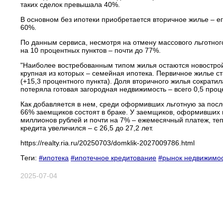
таких сделок превышала 40%.
В основном без ипотеки приобретается вторичное жилье – ег
60%.
По данным сервиса, несмотря на отмену массового льготно
на 10 процентных пунктов – почти до 77%.
"Наиболее востребованным типом жилья остаются новострой
крупная из которых – семейная ипотека. Первичное жилье с
(+15,3 процентного пункта). Доля вторичного жилья сократил
потеряла готовая загородная недвижимость – всего 0,5 проц
Как добавляется в нем, среди оформивших льготную за пос
66% заемщиков состоят в браке. У заемщиков, оформивших и
миллионов рублей и почти на 7% – ежемесячный платеж, теп
кредита увеличился – с 26,5 до 27,2 лет.
https://realty.ria.ru/20250703/domklik-2027009786.html
Теги:
#ипотека
#ипотечное кредитование
#рынок недвижимо
2025-07-04