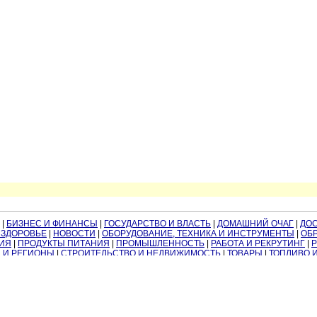
|
БИЗНЕС И ФИНАНСЫ
|
ГОСУДАРСТВО И ВЛАСТЬ
|
ДОМАШНИЙ ОЧАГ
|
ДО
 ЗДОРОВЬЕ
|
НОВОСТИ
|
ОБОРУДОВАНИЕ, ТЕХНИКА И ИНСТРУМЕНТЫ
|
ОБР
ИЯ
|
ПРОДУКТЫ ПИТАНИЯ
|
ПРОМЫШЛЕННОСТЬ
|
РАБОТА И РЕКРУТИНГ
|
 И РЕГИОНЫ
|
СТРОИТЕЛЬСТВО И НЕДВИЖИМОСТЬ
|
ТОВАРЫ
|
ТОПЛИВО 
ЮРИДИЧЕСКИЕ УСЛУГИ