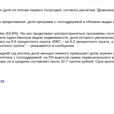
о доля по итогам первого полугодия, согласно расчетам "Домклика
го кредитования, доля программ с господдержкой в объемах выдач
ки (63,8%). На них продолжают распространяться программы госп
тало единственным видом недвижимости, доля которого увеличила
ась на 9,6 процентного пункта, ИЖС – на 5,2 процентного пункта, 
ентного пункта", – указывается в сообщении.
ледний год ипотеку доля женщин немного превышает долю мужчин 
потеку с господдержкой, на 5% выросла сумма первоначального взн
ерь он в среднем составляет около 32,7 тысячи рублей. Срок выпл
сти