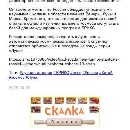
директор «Роскосмоса», передает телеканал «Известия».
Он также отметил, что Россия обладает уникальными
научными школами в области изучения Венеры, Луны и
Марса. Кроме того, технологические достижения нашей
страны в области изучения дальнего космоса могут стать
базой для международных программ БРИКС.
Россия также намерена запустить к Луне шесть
автоматических космических аппаратов. К спутнику
отправятся орбитальные и посадочные зонды серии
«Луна».
https://iz.ru/1878985/video/nad-sozdaniem-lunnoi-stantcii-s-
rossiei-i-kitaem-budut-rabotat-eshche-13-stran
Теги:
#лунная станция
#БРИКС
#brics
#Россия
#Китай
#космос
#Луна
2025-04-30