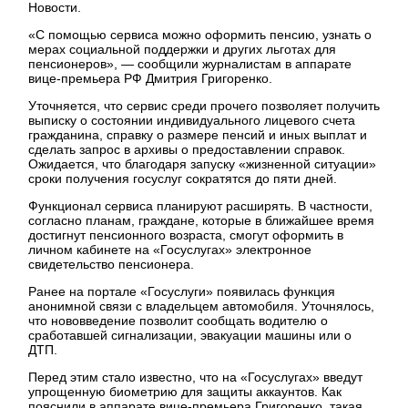
Новости.
«С помощью сервиса можно оформить пенсию, узнать о
мерах социальной поддержки и других льготах для
пенсионеров», — сообщили журналистам в аппарате
вице-премьера РФ Дмитрия Григоренко.
Уточняется, что сервис среди прочего позволяет получить
выписку о состоянии индивидуального лицевого счета
гражданина, справку о размере пенсий и иных выплат и
сделать запрос в архивы о предоставлении справок.
Ожидается, что благодаря запуску «жизненной ситуации»
сроки получения госуслуг сократятся до пяти дней.
Функционал сервиса планируют расширять. В частности,
согласно планам, граждане, которые в ближайшее время
достигнут пенсионного возраста, смогут оформить в
личном кабинете на «Госуслугах» электронное
свидетельство пенсионера.
Ранее на портале «Госуслуги» появилась функция
анонимной связи с владельцем автомобиля. Уточнялось,
что нововведение позволит сообщать водителю о
сработавшей сигнализации, эвакуации машины или о
ДТП.
Перед этим стало известно, что на «Госуслугах» введут
упрощенную биометрию для защиты аккаунтов. Как
пояснили в аппарате вице-премьера Григоренко, такая