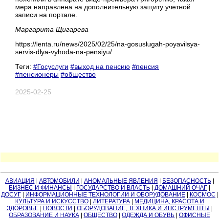
мера направлена на дополнительную защиту учетной
записи на портале.
Маргарита Щигарева
https://lenta.ru/news/2025/02/25/na-gosuslugah-poyavilsya-
servis-dlya-vyhoda-na-pensiyu/
Теги:
#Госуслуги
#выход на пенсию
#пенсия
#пенсионеры
#общество
2025-02-25
АВИАЦИЯ
|
АВТОМОБИЛИ
|
АНОМАЛЬНЫЕ ЯВЛЕНИЯ
|
БЕЗОПАСНОСТЬ
|
БИЗНЕС И ФИНАНСЫ
|
ГОСУДАРСТВО И ВЛАСТЬ
|
ДОМАШНИЙ ОЧАГ
|
ДОСУГ
|
ИНФОРМАЦИОННЫЕ ТЕХНОЛОГИИ И ОБОРУДОВАНИЕ
|
КОСМОС
|
КУЛЬТУРА И ИСКУССТВО
|
ЛИТЕРАТУРА
|
МЕДИЦИНА, КРАСОТА И
ЗДОРОВЬЕ
|
НОВОСТИ
|
ОБОРУДОВАНИЕ, ТЕХНИКА И ИНСТРУМЕНТЫ
|
ОБРАЗОВАНИЕ И НАУКА
|
ОБЩЕСТВО
|
ОДЕЖДА И ОБУВЬ
|
ОФИСНЫЕ