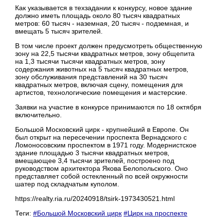
Как указывается в техзадании к конкурсу, новое здание
должно иметь площадь около 80 тысяч квадратных
метров: 60 тысяч - наземная, 20 тысяч - подземная, и
вмещать 5 тысяч зрителей.
В том числе проект должен предусмотреть общественную
зону на 22,5 тысячи квадратных метров, зону общепита
на 1,3 тысячи тысячи квадратных метров, зону
содержания животных на 5 тысяч квадратных метров,
зону обслуживания представлений на 30 тысяч
квадратных метров, включая сцену, помещения для
артистов, технологические помещения и мастерские.
Заявки на участие в конкурсе принимаются по 18 октября
включительно.
Большой Московский цирк - крупнейший в Европе. Он
был открыт на пересечении проспекта Вернадского с
Ломоносовским проспектом в 1971 году. Модернистское
здание площадью 3 тысячи квадратных метров,
вмещающее 3,4 тысячи зрителей, построено под
руководством архитектора Якова Белопольского. Оно
представляет собой остекленный по всей окружности
шатер под складчатым куполом.
https://realty.ria.ru/20240918/tsirk-1973430521.html
Теги:
#Большой Московский цирк
#Цирк на проспекте