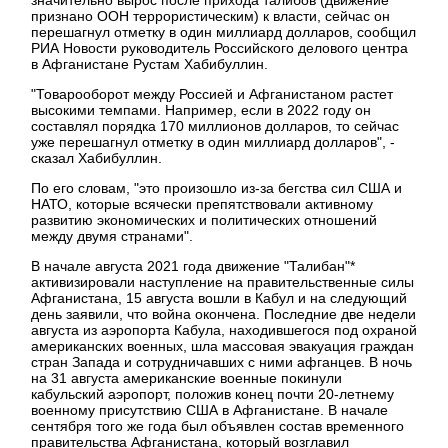
значительно вырос после прихода талибов (движение
признано ООН террористическим) к власти, сейчас он
перешагнул отметку в один миллиард долларов, сообщил
РИА Новости руководитель Российского делового центра
в Афганистане Рустам Хабибуллин.
"Товарооборот между Россией и Афганистаном растет
высокими темпами. Например, если в 2022 году он
составлял порядка 170 миллионов долларов, то сейчас
уже перешагнул отметку в один миллиард долларов", -
сказал Хабибуллин.
По его словам, "это произошло из-за бегства сил США и
НАТО, которые всячески препятствовали активному
развитию экономических и политических отношений
между двумя странами".
В начале августа 2021 года движение "Талибан"*
активизировали наступление на правительственные силы
Афганистана, 15 августа вошли в Кабул и на следующий
день заявили, что война окончена. Последние две недели
августа из аэропорта Кабула, находившегося под охраной
американских военных, шла массовая эвакуация граждан
стран Запада и сотрудничавших с ними афганцев. В ночь
на 31 августа американские военные покинули
кабульский аэропорт, положив конец почти 20-летнему
военному присутствию CША в Афганистане. В начале
сентября того же года был объявлен состав временного
правительства Афганистана, который возглавил