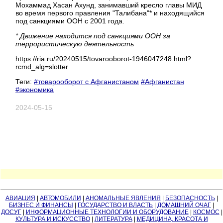
Мохаммад Хасан Ахунд, занимавший кресло главы МИД
во время первого правления "Талибана"* и находящийся
под санкциями ООН c 2001 года.
* Движение находится под санкциями ООН за
террористическую деятельность
https://ria.ru/20240515/tovarooborot-1946047248.html?
rcmd_alg=slotter
Теги:
#товарооборот с Афганистаном
#Афганистан
#экономика
2024-05-15
АВИАЦИЯ
|
АВТОМОБИЛИ
|
АНОМАЛЬНЫЕ ЯВЛЕНИЯ
|
БЕЗОПАСНОСТЬ
|
БИЗНЕС И ФИНАНСЫ
|
ГОСУДАРСТВО И ВЛАСТЬ
|
ДОМАШНИЙ ОЧАГ
|
ДОСУГ
|
ИНФОРМАЦИОННЫЕ ТЕХНОЛОГИИ И ОБОРУДОВАНИЕ
|
КОСМОС
|
КУЛЬТУРА И ИСКУССТВО
|
ЛИТЕРАТУРА
|
МЕДИЦИНА, КРАСОТА И