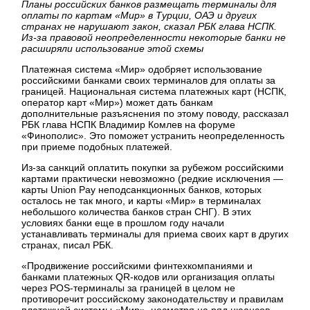
Планы российских банков размещать терминалы для
оплаты по картам «Мир» в Турции, ОАЭ и других
странах не нарушают закон, сказал РБК глава НСПК.
Из-за правовой неопределенности некоторые банки не
расширяли использование этой схемы
Платежная система «Мир» одобряет использование
российскими банками своих терминалов для оплаты за
границей. Национальная система платежных карт (НСПК,
оператор карт «Мир») может дать банкам
дополнительные разъяснения по этому поводу, рассказал
РБК глава НСПК Владимир Комлев на форуме
«Финополис». Это поможет устранить неопределенность
при приеме подобных платежей.
Из-за санкций оплатить покупки за рубежом российскими
картами практически невозможно (редкие исключения —
карты Union Pay неподсанкционных банков, которых
осталось не так много, и карты «Мир» в терминалах
небольшого количества банков стран СНГ). В этих
условиях банки еще в прошлом году начали
устанавливать терминалы для приема своих карт в других
странах, писал РБК.
«Продвижение российскими финтехкомпаниями и
банками платежных QR-кодов или организация оплаты
через POS-терминалы за границей в целом не
противоречит российскому законодательству и правилам
платежной системы «Мир», несмотря на ряд нюансов,