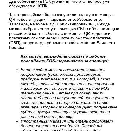
Два собеседника РБК уточнили, что этот вопрос уже
обсуждался с НСПК.
Также российские банки запустили оплату с помощью
QR-кодов в Турции, Таджикистане, Узбекистане,
Таиланде, на Кубе и т.д. При сканировании QR-кода
можно выбрать оплату с помощью СБП либо с помощью
российской карты. Оплату с помощью QR-кодов или
платежных ссылок через Систему быстрых платежей
(СБП), например, принимают авиакомпании Ближнего
Востока.
Как могут выглядеть схемы по работе
российских POS-терминалов за границей
Банк-эквайер может заключить договор с
посредником (платежным провайдером,
предпринимателем и т.п.), который, в свою
очередь, заключает контракт с иностранным
магазином или отелем и ставит в нем POS-
терминал банка. Затем при совершении
платежей деньги покупателей поступают на
счет посредника, который открыт в банке-
эквайере. Посредник конвертирует полученные
рубли в нужную валюту и перечисляет их на
расчетный счет продавца.
Иностранный магазин или отель оформляет
доверенность на посредника. Посредник
обращается в российский банк-эквайер,