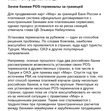
Зачем банкам POS-терминалы за границей
Для продвижения карт «Мир» за границей Банк России и
платежная система официально договариваются с
иностранными банками или платежными сервисами,
однако процесс усложнился из-за риска санкций,
отмечала глава ЦБ Эльвира Набиуллина.
Установка терминалов за рубежом — один из способов
решения проблемы. По словам Комлева, наиболее
масштабно это проявляется в странах, куда едут туристы:
Турция, Мальдивы, ОАЭ и другие популярные
направления.
Например, осенью прошлого года два российских банка
рассматривали возможность установки своих POS-
терминалов в дружественных странах, в том числе в
Турции и ОАЭ, для приема карт «Мир». Спустя год три
источника РБК на платежном рынке рассказали о том, что
этот способ приема платежей изучали сразу несколько
российских банков, в том числе крупные. Некоторые из
них установили несколько POS-терминалов в других
странах, однако пока не стали масштабировать их число
из-за неясной ситуации с правилами «Мир» и
повышенными рисками. Также они сталкиваются с
трудностями при проведении трансграничных расчетов
между банками-эквайерами и зарубежными продавцами.