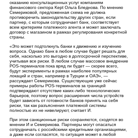
оказанию консультационных услуг компаниям
финансового сектора Kept Ольга Бледнова. По мнению
Семериковой, предложенная схема не должна
противоречить законодательству других стран, если
партнер, с которым сотрудничает банк, соответствует
всем критериям платежного агента и может заключать
договор с магазином в рамках регулирования конкретной
страны.
«Это может подтолкнуть банки к движению и изучению
вопроса. Однако банк в любом случае будет решать для
себя, насколько это выгодно в долгосрочной перспективе,
учитывая все риски. В любом случае массовое внедрение
POS-терминалов пока вряд ли будет — скорее всего,
будут эксперименты в рамках наиболее популярных
локаций и стран, например в Турции и ОАЭ», —
рассуждает Семерикова. Существующие уже сейчас
примеры работы POS-терминалов за границей
подтверждают отсутствие каких-либо технологических
барьеров, поэтому вопрос расширения числа устройств
будет зависеть от готовности банков принять на себя
риски, так как разъяснения платежной системы
полностью их не нивелируют, считает И.
При этом санкционные риски сохраняются, сходятся во
мнении И и Семерикова. Партнеры могут опасаться
сотрудничать с российскими кредитными организациями,
а даже если согласятся, то ситуация может в любой