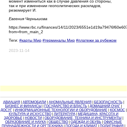
момент измениться как в случае давления со стороны,
так и при изменении геополитических раскладов,
резюмирует И.
Евгения Чернышова
https://www.rbc.ru/finances/14/11/2023/6551e1d19a79476f60e6
from=from_main_2
Теги:
#карты Мир
#терминалы Мир
#платежи за рубежом
2023-11-14
АВИАЦИЯ
|
АВТОМОБИЛИ
|
АНОМАЛЬНЫЕ ЯВЛЕНИЯ
|
БЕЗОПАСНОСТЬ
|
БИЗНЕС И ФИНАНСЫ
|
ГОСУДАРСТВО И ВЛАСТЬ
|
ДОМАШНИЙ ОЧАГ
|
ДОСУГ
|
ИНФОРМАЦИОННЫЕ ТЕХНОЛОГИИ И ОБОРУДОВАНИЕ
|
КОСМОС
|
КУЛЬТУРА И ИСКУССТВО
|
ЛИТЕРАТУРА
|
МЕДИЦИНА, КРАСОТА И
ЗДОРОВЬЕ
|
НОВОСТИ
|
ОБОРУДОВАНИЕ, ТЕХНИКА И ИНСТРУМЕНТЫ
|
ОБРАЗОВАНИЕ И НАУКА
|
ОБЩЕСТВО
|
ОДЕЖДА И ОБУВЬ
|
ОФИСНЫЕ
ПРИНАДЛЕЖНОСТИ И ОРГТЕХНИКА
|
ПОГОДА И КЛИМАТ
|
ПОЛИГРАФИЯ
|