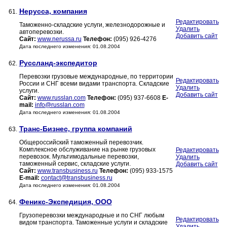
Нерусса, компания
61.
Редактировать
Таможенно-складские услуги, железнодорожные и
Удалить
автоперевозки.
Добавить сайт
Сайт:
www.nerussa.ru
Телефон:
(095) 926-4276
Дата последнего изменения: 01.08.2004
Руссланд-экспедитор
62.
Перевозки грузовые международные, по территории
Редактировать
России и СНГ всеми видами транспорта. Складские
Удалить
услуги.
Добавить сайт
Сайт:
www.russlan.com
Телефон:
(095) 937-6608
E-
mail:
info@russlan.com
Дата последнего изменения: 01.08.2004
Транс-Бизнес, группа компаний
63.
Общероссийский таможенный перевозчик.
Комплексное обслуживание на рынке грузовых
Редактировать
перевозок. Мультимодальные перевозки,
Удалить
таможенный сервис, складские услуги.
Добавить сайт
Сайт:
www.transbusiness.ru
Телефон:
(095) 933-1575
E-mail:
contact@transbusiness.ru
Дата последнего изменения: 01.08.2004
Феникс-Экспедиция, ООО
64.
Грузоперевозки международные и по СНГ любым
Редактировать
видом транспорта. Таможенные услуги и складские
Удалить