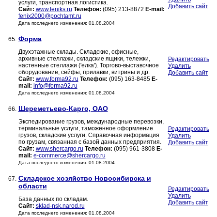
услуги, транспортная логистика.
Добавить сайт
Сайт:
www.feniks.ru
Телефон:
(095) 213-8872
E-mail:
fenix2000@pochtamt.ru
Дата последнего изменения: 01.08.2004
Форма
65.
Двухэтажные склады. Складские, офисные,
архивные стеллажи, складские ящики, тележки,
Редактировать
настенные стеллажи ('елка'). Торгово-выставочное
Удалить
оборудование, сейфы, прилавки, витрины и др.
Добавить сайт
Сайт:
www.forma92.ru
Телефон:
(095) 163-8485
E-
mail:
info@forma92.ru
Дата последнего изменения: 01.08.2004
Шереметьево-Карго, ОАО
66.
Экспедирование грузов, международные перевозки,
терминальные услуги, таможенное оформление
Редактировать
грузов, складские услуги. Справочная информация
Удалить
по грузам, связанная с базой данных предприятия.
Добавить сайт
Сайт:
www.shercargo.ru
Телефон:
(095) 961-3808
E-
mail:
e-commerce@shercargo.ru
Дата последнего изменения: 01.08.2004
Складское хозяйство Новосибирска и
67.
области
Редактировать
Удалить
База данных по складам.
Добавить сайт
Сайт:
sklad-nsk.narod.ru
Дата последнего изменения: 01.08.2004