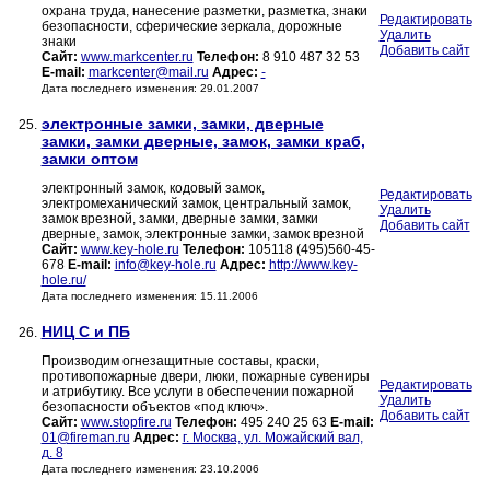
охрана труда, нанесение разметки, разметка, знаки
Редактировать
безопасности, сферические зеркала, дорожные
Удалить
знаки
Добавить сайт
Сайт:
www.markcenter.ru
Телефон:
8 910 487 32 53
E-mail:
markcenter@mail.ru
Адрес:
-
Дата последнего изменения: 29.01.2007
электронные замки, замки, дверные
25.
замки, замки дверные, замок, замки краб,
замки оптом
электронный замок, кодовый замок,
Редактировать
электромеханический замок, центральный замок,
Удалить
замок врезной, замки, дверные замки, замки
Добавить сайт
дверные, замок, электронные замки, замок врезной
Сайт:
www.key-hole.ru
Телефон:
105118 (495)560-45-
678
E-mail:
info@key-hole.ru
Адрес:
http://www.key-
hole.ru/
Дата последнего изменения: 15.11.2006
НИЦ С и ПБ
26.
Производим огнезащитные составы, краски,
противопожарные двери, люки, пожарные сувениры
Редактировать
и атрибутику. Все услуги в обеспечении пожарной
Удалить
безопасности объектов «под ключ».
Добавить сайт
Сайт:
www.stopfire.ru
Телефон:
495 240 25 63
E-mail:
01@fireman.ru
Адрес:
г. Москва, ул. Можайский вал,
д. 8
Дата последнего изменения: 23.10.2006