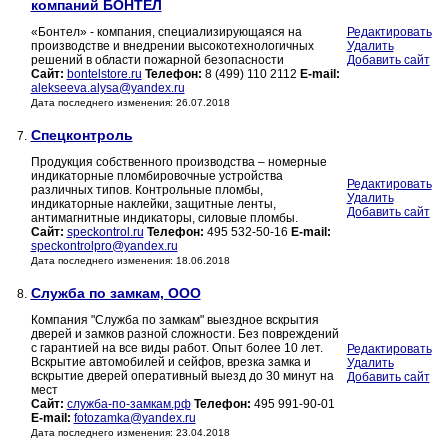
компаний БОНТЕЛ
«Бонтел» - компания, специализирующаяся на
Редактировать
производстве и внедрении высокотехнологичных
Удалить
решений в области пожарной безопасности
Добавить сайт
Сайт:
bontelstore.ru
Телефон:
8 (499) 110 2112
E-mail:
alekseeva.alysa@yandex.ru
Дата последнего изменения: 26.07.2018
Спецконтроль
7.
Продукция собственного производства – номерные
индикаторные пломбировочные устройства
Редактировать
различных типов. Контрольные пломбы,
Удалить
индикаторные наклейки, защитные ленты,
Добавить сайт
антимагнитные индикаторы, силовые пломбы.
Сайт:
speckontrol.ru
Телефон:
495 532-50-16
E-mail:
speckontrolpro@yandex.ru
Дата последнего изменения: 18.06.2018
Служба по замкам, ООО
8.
Компания "Служба по замкам" выездное вскрытия
дверей и замков разной сложности. Без повреждений
с гарантией на все виды работ. Опыт более 10 лет.
Редактировать
Вскрытие автомобилей и сейфов, врезка замка и
Удалить
вскрытие дверей оперативный выезд до 30 минут на
Добавить сайт
мест
Сайт:
служба-по-замкам.рф
Телефон:
495 991-90-01
E-mail:
fotozamka@yandex.ru
Дата последнего изменения: 23.04.2018