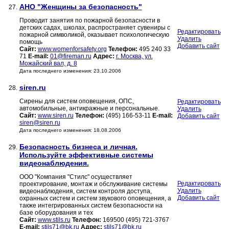
АНО "Женщины за безопасность"
27.
Проводит занятия по пожарной безопасности в
детских садах, школах, распространяет сувениры с
Редактировать
пожарной символикой, оказывает психологическую
Удалить
помощь
Добавить сайт
Сайт:
www.womenforsafety.org
Телефон:
495 240 33
71
E-mail:
01@fireman.ru
Адрес:
г. Москва, ул.
Можайский вал, д. 8
Дата последнего изменения: 23.10.2006
siren.ru
28.
Сирены для систем оповещения, ОПС,
Редактировать
автомобильные, антикражные и персональные.
Удалить
Сайт:
www.siren.ru
Телефон:
(495) 166-53-11
E-mail:
Добавить сайт
siren@siren.ru
Дата последнего изменения: 18.08.2006
Безопасность бизнеса и личная.
29.
Используйте эффективные системы
видеонаблюдения.
ООО "Компания "Стилс" осуществляет
Редактировать
проектирование, монтаж и обслуживание системы
Удалить
видеонаблюдения, систем контроля доступа,
Добавить сайт
охранных систем и систем звукового оповещения, а
также интегрированных систем безопасности на
базе оборудования и тех
Сайт:
www.stils.ru
Телефон:
169500 (495) 721-3767
E-mail:
stils71@bk.ru
Адрес:
stils71@bk.ru