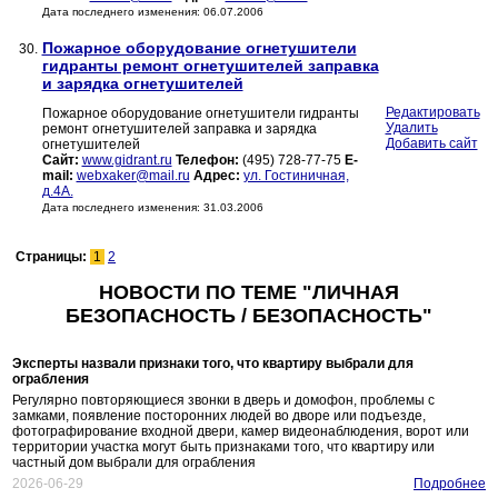
Дата последнего изменения: 06.07.2006
Пожарное оборудование огнетушители
30.
гидранты ремонт огнетушителей заправка
и зарядка огнетушителей
Редактировать
Пожарное оборудование огнетушители гидранты
Удалить
ремонт огнетушителей заправка и зарядка
Добавить сайт
огнетушителей
Сайт:
www.gidrant.ru
Телефон:
(495) 728-77-75
E-
mail:
webxaker@mail.ru
Адрес:
ул. Гостиничная,
д.4А.
Дата последнего изменения: 31.03.2006
Страницы:
1
2
НОВОСТИ ПО ТЕМЕ "ЛИЧНАЯ
БЕЗОПАСНОСТЬ / БЕЗОПАСНОСТЬ"
Эксперты назвали признаки того, что квартиру выбрали для
ограбления
Регулярно повторяющиеся звонки в дверь и домофон, проблемы с
замками, появление посторонних людей во дворе или подъезде,
фотографирование входной двери, камер видеонаблюдения, ворот или
территории участка могут быть признаками того, что квартиру или
частный дом выбрали для ограбления
2026-06-29
Подробнее