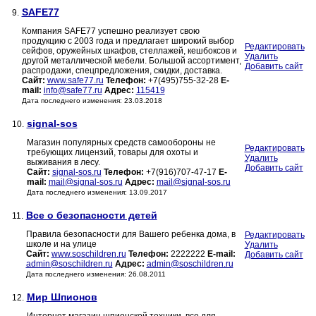
SAFE77
9.
Компания SAFE77 успешно реализует свою
продукцию с 2003 года и предлагает широкий выбор
Редактировать
сейфов, оружейных шкафов, стеллажей, кешбоксов и
Удалить
другой металлической мебели. Большой ассортимент,
Добавить сайт
распродажи, спецпредложения, скидки, доставка.
Сайт:
www.safe77.ru
Телефон:
+7(495)755-32-28
E-
mail:
info@safe77.ru
Адрес:
115419
Дата последнего изменения: 23.03.2018
signal-sos
10.
Магазин популярных средств самообороны не
Редактировать
требующих лицензий, товары для охоты и
Удалить
выживания в лесу.
Добавить сайт
Сайт:
signal-sos.ru
Телефон:
+7(916)707-47-17
E-
mail:
mail@signal-sos.ru
Адрес:
mail@signal-sos.ru
Дата последнего изменения: 13.09.2017
Все о безопасности детей
11.
Правила безопасности для Вашего ребенка дома, в
Редактировать
школе и на улице
Удалить
Сайт:
www.soschildren.ru
Телефон:
2222222
E-mail:
Добавить сайт
admin@soschildren.ru
Адрес:
admin@soschildren.ru
Дата последнего изменения: 26.08.2011
Мир Шпионов
12.