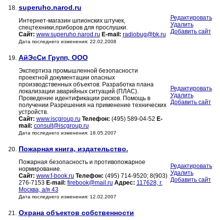
superuho.narod.ru
18.
Редактировать
Интернет-магазин шпионских штучек,
Удалить
спецтехники,приборов для прослушки.
Добавить сайт
Сайт:
www.superuho.narod.ru
E-mail:
radiobug@bk.ru
Дата последнего изменения: 22.02.2008
АйЭсСи Групп, ООО
19.
Экспертиза промышленной безопасности
проектной документации опасных
производственных объектов. Разработка плана
Редактировать
локализации аварийных ситуаций (ПЛАС).
Удалить
Проведение идентификации рисков. Помощь в
Добавить сайт
получении Разрешения на применение технических
устройств.
Сайт:
www.iscgroup.ru
Телефон:
(495) 589-04-52
E-
mail:
consult@iscgroup.ru
Дата последнего изменения: 18.05.2007
Пожарная книга, издательство.
20.
Пожарная безопасность и противопожарное
Редактировать
нормирование.
Удалить
Сайт:
www.f-book.ru
Телефон:
(495) 714-9520; 8(903)
Добавить сайт
276-7153
E-mail:
firebook@mail.ru
Адрес:
117628, г.
Москва, а/я 43
Дата последнего изменения: 12.02.2007
Охрана объектов собственности
21.