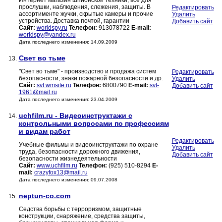
Интернет магазин шпионской техники, все для
прослушки, наблюдения, слежения, защиты. В
Редактировать
ассортименте жучки, скрытые камеры и прочие
Удалить
устройства. Доставка почтой, гарантии
Добавить сайт
Сайт:
worldspy.ru
Телефон:
913078722
E-mail:
worldspy@yandex.ru
Дата последнего изменения: 14.09.2009
Свет во тьме
13.
"Свет во тьме" - производство и продажа систем
Редактировать
безопасности, знаки пожарной безопасности и др.
Удалить
Сайт:
svt.wmsite.ru
Телефон:
6800790
E-mail:
svt-
Добавить сайт
1961@mail.ru
Дата последнего изменения: 23.04.2009
uchfilm.ru - Видеоинструктажи с
14.
контрольными вопросами по профессиям
и видам работ
Редактировать
Учебные фильмы и видеоинструктажи по охране
Удалить
труда, безопасности дорожного движения,
Добавить сайт
безопасности жизнедеятельности
Сайт:
www.uchfilm.ru
Телефон:
(925) 510-8294
E-
mail:
crazyfox13@mail.ru
Дата последнего изменения: 09.07.2008
neptun-co.com
15.
Седства борьбы с терроризмом, защитные
конструкции, снаряжение, средства защиты,