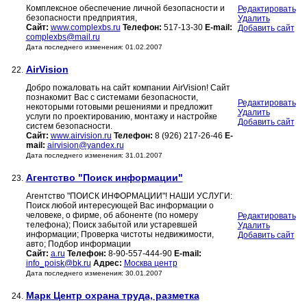
Комплексное обеспечение личной безопасности и
Редактировать
безопасности предприятия,
Удалить
Сайт:
www.complexbs.ru
Телефон:
517-13-30
E-mail:
Добавить сайт
complexbs@mail.ru
Дата последнего изменения: 01.02.2007
AirVision
22.
Добро пожаловать на сайт компании AirVision! Сайт
познакомит Вас с системами безопасности,
Редактировать
некоторыми готовыми решениями и предложит
Удалить
услуги по проектированию, монтажу и настройке
Добавить сайт
систем безопасности.
Сайт:
www.airvision.ru
Телефон:
8 (926) 217-26-46
E-
mail:
airvision@yandex.ru
Дата последнего изменения: 31.01.2007
Агентство "Поиск информации"
23.
Агентство "ПОИСК ИНФОРМАЦИИ"! НАШИ УСЛУГИ:
Поиск любой интересующей Вас информации о
человеке, о фирме, об абоненте (по номеру
Редактировать
телефона); Поиск забытой или устаревшей
Удалить
информации; Проверка чистоты недвижимости,
Добавить сайт
авто; Подбор информации
Сайт:
a.ru
Телефон:
8-90-557-444-90
E-mail:
info_poisk@bk.ru
Адрес:
Москва центр
Дата последнего изменения: 30.01.2007
Марк Центр охрана труда, разметка
24.