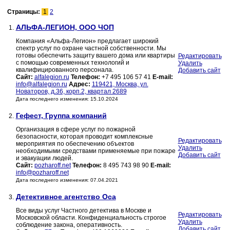
Страницы:
1
2
АЛЬФА-ЛЕГИОН, ООО ЧОП
1.
Компания «Альфа-Легион» предлагает широкий
спектр услуг по охране частной собственности. Мы
готовы обеспечить защиту вашего дома или квартиры
Редактировать
с помощью современных технологий и
Удалить
квалифицированного персонала.
Добавить сайт
Сайт:
alfalegion.ru
Телефон:
+7 495 106 57 41
E-mail:
info@alfalegion.ru
Адрес:
119421, Москва, ул.
Новаторов, д.36, корп.2, квартал 2689
Дата последнего изменения: 15.10.2024
Гефест, Группа компаний
2.
Организация в сфере услуг по пожарной
безопасности, которая проводит комплексные
Редактировать
мероприятия по обеспечению объектов
Удалить
необходимыми средствами применяемые при пожаре
Добавить сайт
и эвакуации людей.
Сайт:
pozharoff.net
Телефон:
8 495 743 98 90
E-mail:
info@pozharoff.net
Дата последнего изменения: 07.04.2021
Детективное агентство Оса
3.
Все виды услуг Частного детектива в Москве и
Редактировать
Московской области. Конфиденциальность строгое
Удалить
соблюдение закона, оперативность.
Добавить сайт