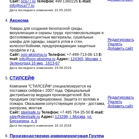
Сайт:
oca77.ru
Телефон:
499 1360226
E-mail:
info@oca77.ru
Дата последнего изменения: 22.05.2020
Аксиома
4.
Товары для создания безопасной среды,
визуализации и охраны труда: противоскользящие и
фотолюминесцентные материалы, сушильные
Редактировать
шкафы для одежды, защита углов и стен,
Удалить
колесоотбойники, предупреждающие защитные
Добавить сайт
профили и т.д.
Сайт:
ooo-aksioma.ru
Телефон:
+7-499-713-06-13
E-
mail:
info@ooo-aksioma.ru
Адрес:
124365, Москва, г.
Зеленоград 16 мкр., 1613-67
Дата последнего изменения: 23.09.2019
СТИЛСЕЙФ
5.
Компания "СТИЛСЕЙФ" специализируется на
поставках сейфов с 2007 года. Официальный
дистрибьютор ведущих производителей. Вся
Редактировать
продукция сертифицирована. Защита от взлома и
Удалить
пожара. Оказываем сопутствующие услуги - доставка,
Добавить сайт
разгрузка, монтаж.
Сайт:
steelsafe.ru
Телефон:
+7 495 764-35-50
E-mail:
sale@steelsafe.ru
Адрес:
123298, г. Москва, ул.
Берзарина, д. 8
Дата последнего изменения: 16.10.2018
Производственно-инжиниринговая Группа
6.