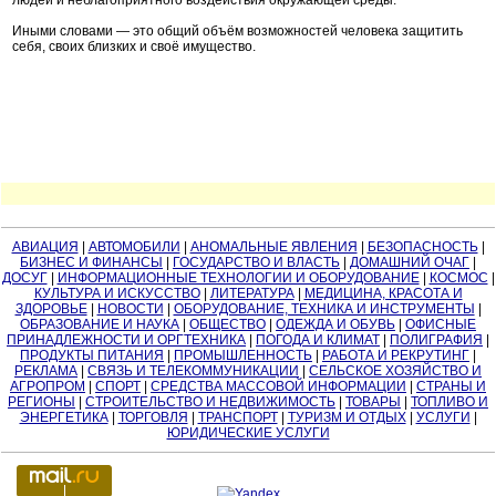
людей и неблагоприятного воздействия окружающей среды.
Иными словами — это общий объём возможностей человека защитить
себя, своих близких и своё имущество.
АВИАЦИЯ
|
АВТОМОБИЛИ
|
АНОМАЛЬНЫЕ ЯВЛЕНИЯ
|
БЕЗОПАСНОСТЬ
|
БИЗНЕС И ФИНАНСЫ
|
ГОСУДАРСТВО И ВЛАСТЬ
|
ДОМАШНИЙ ОЧАГ
|
ДОСУГ
|
ИНФОРМАЦИОННЫЕ ТЕХНОЛОГИИ И ОБОРУДОВАНИЕ
|
КОСМОС
|
КУЛЬТУРА И ИСКУССТВО
|
ЛИТЕРАТУРА
|
МЕДИЦИНА, КРАСОТА И
ЗДОРОВЬЕ
|
НОВОСТИ
|
ОБОРУДОВАНИЕ, ТЕХНИКА И ИНСТРУМЕНТЫ
|
ОБРАЗОВАНИЕ И НАУКА
|
ОБЩЕСТВО
|
ОДЕЖДА И ОБУВЬ
|
ОФИСНЫЕ
ПРИНАДЛЕЖНОСТИ И ОРГТЕХНИКА
|
ПОГОДА И КЛИМАТ
|
ПОЛИГРАФИЯ
|
ПРОДУКТЫ ПИТАНИЯ
|
ПРОМЫШЛЕННОСТЬ
|
РАБОТА И РЕКРУТИНГ
|
РЕКЛАМА
|
СВЯЗЬ И ТЕЛЕКОММУНИКАЦИИ
|
СЕЛЬСКОЕ ХОЗЯЙСТВО И
АГРОПРОМ
|
СПОРТ
|
СРЕДСТВА МАССОВОЙ ИНФОРМАЦИИ
|
СТРАНЫ И
РЕГИОНЫ
|
СТРОИТЕЛЬСТВО И НЕДВИЖИМОСТЬ
|
ТОВАРЫ
|
ТОПЛИВО И
ЭНЕРГЕТИКА
|
ТОРГОВЛЯ
|
ТРАНСПОРТ
|
ТУРИЗМ И ОТДЫХ
|
УСЛУГИ
|
ЮРИДИЧЕСКИЕ УСЛУГИ