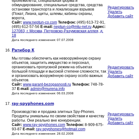
бронежилеты, специальная форма и
обмундирование, специальные средства, средства
Редактировать
остановки транспорта и локализации взрывов
Удалить
(Покат, Лиана, щиты, шлемы, кабины охраны,
Добавить сайт
ворота,
Сайт:
www.neptun-co.com
Телефон:
(495) 613-72-91,
(495) 612-57-56
E-mail:
neptun-co@mtu-net.ru
Адрес:
127083, г. Москва, Петровско-Разумовская аллея, д.
18
Дата последнего изменения: 07.07.2008
Ратибор К
16.
Мы готовы обеспечить как невооружённую охрану
объектов, защитить имущество и персонал,
организовать пропускной режим на объектах
Редактировать
большой площади и высокой степени сложности, так
Удалить
и организовать вооружённую охрану особо важных
Добавить сайт
объектов.
Сайт:
www.garant-bezopasnosti.ru
Телефон:
748-78-
37
E-mail:
admin@murena.info
Дата последнего изменения: 06.03.2008
ray-spyphones.com
17.
Производство и продажа элитных Spy-Phones.
Редактировать
Продукты уникальны по своим свойствам и качеству
Удалить
работы. Они реально вне конкуренции.
Добавить сайт
Сайт:
www.ray-spyphones.com
Телефон:
8-909-675-
93-87
E-mail:
ray-spyphones@hotmail.com
Дата последнего изменения: 28.02.2008