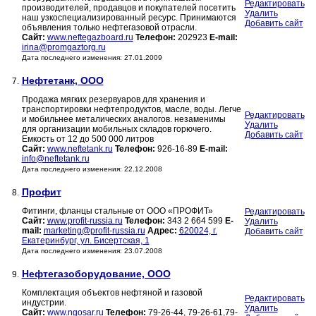
Редактировать
производителей, продавцов и покупателей посетить
Удалить
наш узкоспециализированный ресурс. Принимаются
Добавить сайт
объявления только нефтегазовой отрасли.
Сайт:
www.neftegazboard.ru
Телефон:
202923
E-mail:
irina@promgaztorg.ru
Дата последнего изменения: 27.01.2009
Нефтетанк, ООО
7.
Продажа мягких резервуаров для хранения и
транспортировки нефтепродуктов, масле, воды. Легче
Редактировать
и мобильнее металических аналогов. незаменимы
Удалить
для организации мобильных складов горючего.
Добавить сайт
Емкость от 12 до 500 000 литров
Сайт:
www.neftetank.ru
Телефон:
926-16-89
E-mail:
info@neftetank.ru
Дата последнего изменения: 22.12.2008
Профит
8.
Фитинги, фланцы стальные от ООО «ПРОФИТ»
Редактировать
Сайт:
www.profit-russia.ru
Телефон:
343 2 664 599
E-
Удалить
mail:
marketing@profit-russia.ru
Адрес:
620024, г.
Добавить сайт
Екатеринбург, ул. Бисертская, 1
Дата последнего изменения: 23.07.2008
Нефтегазоборудование, ООО
9.
Комплектация объектов нефтяной и газовой
Редактировать
индустрии.
Удалить
Сайт:
www.ngosar.ru
Телефон:
79-26-44, 79-26-61,79-