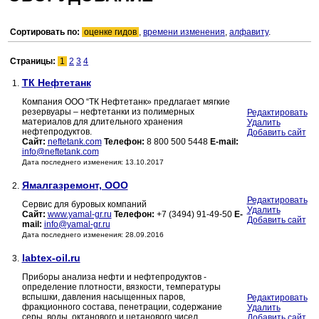
Сортировать по:
оценке гидов
,
времени изменения
,
алфавиту
.
Страницы:
1
2
3
4
ТК Нефтетанк
1.
Компания ООО “ТК Нефтетанк» предлагает мягкие
резервуары – нефтетанки из полимерных
Редактировать
материалов для длительного хранения
Удалить
нефтепродуктов.
Добавить сайт
Сайт:
neftetank.com
Телефон:
8 800 500 5448
E-mail:
info@neftetank.com
Дата последнего изменения: 13.10.2017
Ямалгазремонт, ООО
2.
Редактировать
Сервис для буровых компаний
Удалить
Сайт:
www.yamal-gr.ru
Телефон:
+7 (3494) 91-49-50
E-
Добавить сайт
mail:
info@yamal-gr.ru
Дата последнего изменения: 28.09.2016
labtex-oil.ru
3.
Приборы анализа нефти и нефтепродуктов -
определение плотности, вязкости, температуры
вспышки, давления насыщенных паров,
Редактировать
фракционного состава, пенетрации, содержание
Удалить
серы, воды, октанового и цетанового чисел,
Добавить сайт