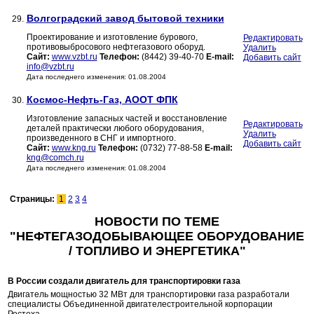
Волгоградский завод бытовой техники
29.
Проектирование и изготовление бурового,
Редактировать
противовыбросового нефтегазового оборуд.
Удалить
Сайт:
www.vzbt.ru
Телефон:
(8442) 39-40-70
E-mail:
Добавить сайт
info@vzbt.ru
Дата последнего изменения: 01.08.2004
Космос-Нефть-Газ, АООТ ФПК
30.
Изготовление запасных частей и восстановление
Редактировать
деталей практически любого оборудования,
Удалить
произведенного в СНГ и импортного.
Добавить сайт
Сайт:
www.kng.ru
Телефон:
(0732) 77-88-58
E-mail:
kng@comch.ru
Дата последнего изменения: 01.08.2004
Страницы:
1
2
3
4
НОВОСТИ ПО ТЕМЕ
"НЕФТЕГАЗОДОБЫВАЮЩЕЕ ОБОРУДОВАНИЕ
/ ТОПЛИВО И ЭНЕРГЕТИКА"
В России создали двигатель для транспортировки газа
Двигатель мощностью 32 МВт для транспортировки газа разработали
специалисты Объединенной двигателестроительной корпорации