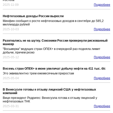
Ростеха
2025-11-09
Подробнее
Нефтегазовые доходы России выросли
Минфин сообщил о росте нефтегазовых доходов в сентябре до 585,2
миллиарда рублей
2025-10-03
Подробнее
Разогнались не на шутку. Союзники России провернули рискованный
маневр
"Восьмерка" ведущих стран ОПЕК+ в очередной раз подняла лимит
добычи, причем резко
2025-05-12
Подробнее
Восемь стран ОПЕК+ в июне увеличат добычу нефти на 411 тыс. б/с
Это эквивалентно трем ежемесячным приростам
2025-05-04
Подробнее
В Венесуэле готовы к отзыву лицензий США у нефтегазовых
компаний
Вице-президент Родригес: Венесуэла готова к отзыву лицензий у
нефтегазовых ТНК
2025-03-31
Подробнее