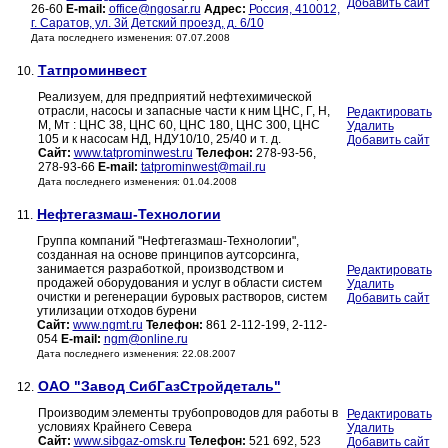
Добавить сайт
26-60
E-mail:
office@ngosar.ru
Адрес:
Россия, 410012,
г. Саратов, ул. 3й Детский проезд, д. 6/10
Дата последнего изменения: 07.07.2008
Татпроминвест
10.
Реализуем, для предприятий нефтехимической
отрасли, насосы и запасные части к ним ЦНС, Г, Н,
Редактировать
М, Мт : ЦНС 38, ЦНС 60, ЦНС 180, ЦНС 300, ЦНС
Удалить
105 и к насосам НД, НДУ10/10, 25/40 и т. д.
Добавить сайт
Сайт:
www.tatprominwest.ru
Телефон:
278-93-56,
278-93-66
E-mail:
tatprominwest@mail.ru
Дата последнего изменения: 01.04.2008
Нефтегазмаш-Технологии
11.
Группа компаний "Нефтегазмаш-Технологии",
созданная на основе принципов аутсорсинга,
занимается разработкой, производством и
Редактировать
продажей оборудования и услуг в области систем
Удалить
очистки и регенерации буровых растворов, систем
Добавить сайт
утилизации отходов бурени
Сайт:
www.ngmt.ru
Телефон:
861 2-112-199, 2-112-
054
E-mail:
ngm@online.ru
Дата последнего изменения: 22.08.2007
ОАО "Завод СибГазСтройдеталь"
12.
Производим элементы трубопроводов для работы в
Редактировать
условиях Крайнего Севера
Удалить
Сайт:
www.sibgaz-omsk.ru
Телефон:
521 692, 523
Добавить сайт