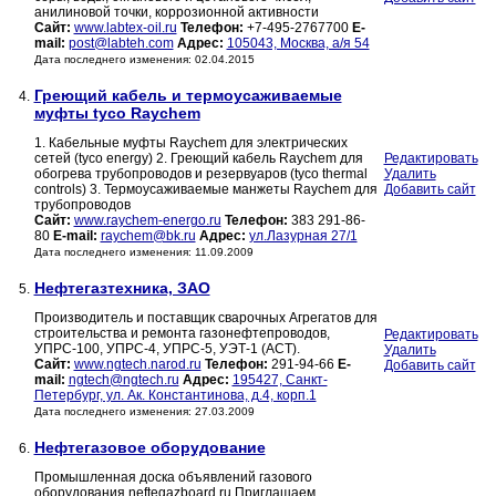
анилиновой точки, коррозионной активности
Сайт:
www.labtex-oil.ru
Телефон:
+7-495-2767700
E-
mail:
post@labteh.com
Адрес:
105043, Москва, а/я 54
Дата последнего изменения: 02.04.2015
Греющий кабель и термоусаживаемые
4.
муфты tyco Raychem
1. Кабельные муфты Raychem для электрических
сетей (tyco energy) 2. Греющий кабель Raychem для
Редактировать
обогрева трубопроводов и резервуаров (tyco thermal
Удалить
сontrols) 3. Термоусаживаемые манжеты Raychem для
Добавить сайт
трубопроводов
Сайт:
www.raychem-energo.ru
Телефон:
383 291-86-
80
E-mail:
raychem@bk.ru
Адрес:
ул.Лазурная 27/1
Дата последнего изменения: 11.09.2009
Нефтегазтехника, ЗАО
5.
Производитель и поставщик сварочных Агрегатов для
строительства и ремонта газонефтепроводов,
Редактировать
УПРС-100, УПРС-4, УПРС-5, УЭТ-1 (АСТ).
Удалить
Сайт:
www.ngtech.narod.ru
Телефон:
291-94-66
E-
Добавить сайт
mail:
ngtech@ngtech.ru
Адрес:
195427, Санкт-
Петербург, ул. Ак. Константинова, д.4, корп.1
Дата последнего изменения: 27.03.2009
Нефтегазовое оборудование
6.
Промышленная доска объявлений газового
оборудования neftegazboard.ru Приглашаем