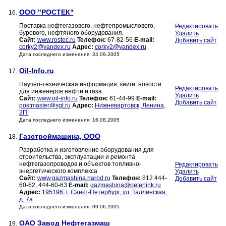
ООО "РОСТЕК"
16.
Поставка нефтегазового, нефтепромыслового,
Редактировать
бурового, нефтяного оборудования.
Удалить
Сайт:
www.rostec.ru
Телефон:
67-82-56
E-mail:
Добавить сайт
corky2@yandex.ru
Адрес:
corky2@yandex.ru
Дата последнего изменения: 24.09.2005
Oil-Info.ru
17.
Научно-техническая информация, книги, новости
Редактировать
для инженеров нефти и газа.
Удалить
Сайт:
www.oil-info.ru
Телефон:
61-44-99
E-mail:
Добавить сайт
postmaster@sgt.ru
Адрес:
Нижневартовск, Ленина,
2П.
Дата последнего изменения: 16.08.2005
Газстроймашина, ООО
18.
Разработка и изготовление оборудования для
строительства, эксплуатации и ремонта
нефтегазопроводов и объектов топливно-
Редактировать
энергетического комплекса
Удалить
Сайт:
www.gazmashina.narod.ru
Телефон:
812 444-
Добавить сайт
60-62, 444-60-63
E-mail:
gazmashina@peterlink.ru
Адрес:
195196, г. Санкт-Петербург, ул. Таллинская,
д. 7а
Дата последнего изменения: 09.06.2005
ОАО Завод Нефтегазмаш
19.