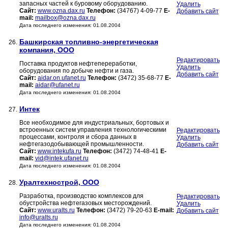
запасных частей к буровому оборудованию.
Удалить
Сайт:
www.ozna.dax.ru
Телефон:
(34767) 4-09-77
E-
Добавить сайт
mail:
mailbox@ozna.dax.ru
Дата последнего изменения: 01.08.2004
Башкирская топливно-энергетическая
26.
компания, ООО
Редактировать
Поставка продуктов нефтепереработки,
Удалить
оборудования по добыче нефти и газа.
Добавить сайт
Сайт:
aidar.on.ufanet.ru
Телефон:
(3472) 35-68-77
E-
mail:
aidar@ufanet.ru
Дата последнего изменения: 01.08.2004
Интек
27.
Все необходимое для индустриальных, бортовых и
встроенных систем управления технологическими
Редактировать
процессами, контроля и сбора данных в
Удалить
нефтегазодобывающей промышленности.
Добавить сайт
Сайт:
www.intekufa.ru
Телефон:
(3472) 74-48-41
E-
mail:
vid@intek.ufanet.ru
Дата последнего изменения: 01.08.2004
Уралтехнострой, ООО
28.
Разработка, производство комплексов для
Редактировать
обустройства нефтегазовых месторождений.
Удалить
Сайт:
www.uralts.ru
Телефон:
(3472) 79-20-63
E-mail:
Добавить сайт
info@uralts.ru
Дата последнего изменения: 01.08.2004