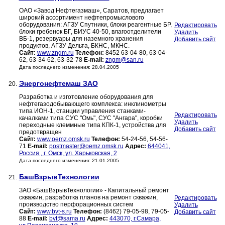
ОАО «Завод Нефтегазмаш», Саратов, предлагает
широкий ассортимент нефтепромыслового
оборудования: АГЗУ Спутники, блоки реагентные БР,
Редактировать
блоки гребенок БГ, БИУС 40-50, влагоотделители
Удалить
ВБ-1, резервуары для наземного хранения
Добавить сайт
продуктов, АГЗУ Дельта, БКНС, МКНС.
Сайт:
www.zngm.ru
Телефон:
8452 63-04-80, 63-04-
62, 63-34-62, 63-32-78
E-mail:
zngm@san.ru
Дата последнего изменения: 28.04.2005
Энергонефтемаш ЗАО
20.
Разработка и изготовление оборудования для
нефтегазодобывающего комплекса: инклинометры
типа ИОН-1, станции управления станками-
Редактировать
качалками типа СУС "Омь", СУС "Ангара", коробки
Удалить
переходные клеммные типа КПК-1, устройства для
Добавить сайт
предотвращен
Сайт:
www.oemz.omsk.ru
Телефон:
54-24-56, 54-56-
71
E-mail:
postmaster@oemz.omsk.ru
Адрес:
644041,
Россия , г. Омск, ул. Харьковская, 2
Дата последнего изменения: 21.01.2005
БашВзрывТехнологии
21.
ЗАО «БашВзрывТехнологии» - Капитальный ремонт
скважин, разработка планов на ремонт скважин,
Редактировать
производство перфорационных систем
Удалить
Сайт:
www.bvt-s.ru
Телефон:
(8462) 79-05-98, 79-05-
Добавить сайт
88
E-mail:
bvt@sama.ru
Адрес:
443070, г.Самара,