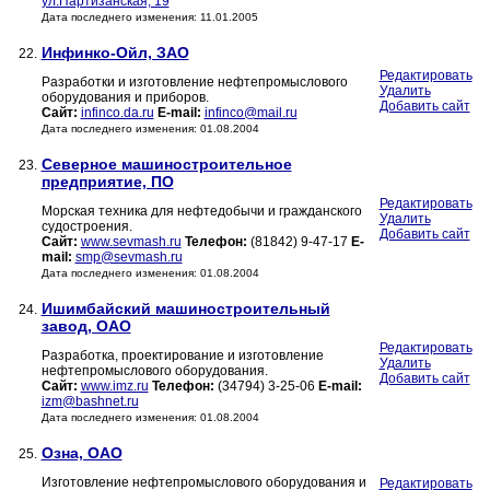
ул.Партизанская, 19
Дата последнего изменения: 11.01.2005
Инфинко-Ойл, ЗАО
22.
Редактировать
Разработки и изготовление нефтепромыслового
Удалить
оборудования и приборов.
Добавить сайт
Сайт:
infinco.da.ru
E-mail:
infinco@mail.ru
Дата последнего изменения: 01.08.2004
Северное машиностроительное
23.
предприятие, ПО
Редактировать
Морская техника для нефтедобычи и гражданского
Удалить
судостроения.
Добавить сайт
Сайт:
www.sevmash.ru
Телефон:
(81842) 9-47-17
E-
mail:
smp@sevmash.ru
Дата последнего изменения: 01.08.2004
Ишимбайский машиностроительный
24.
завод, ОАО
Редактировать
Разработка, проектирование и изготовление
Удалить
нефтепромыслового оборудования.
Добавить сайт
Сайт:
www.imz.ru
Телефон:
(34794) 3-25-06
E-mail:
izm@bashnet.ru
Дата последнего изменения: 01.08.2004
Озна, ОАО
25.
Изготовление нефтепромыслового оборудования и
Редактировать