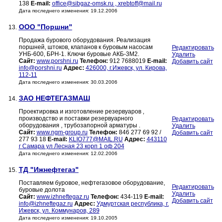
138
E-mail:
office@sibgaz-omsk.ru , xrebtoff@mail.ru
Дата последнего изменения: 19.12.2006
ООО "Поршни"
13.
Продажа бурового оборудования. Реализация
поршней, штоков, клапанов к буровым насосам
Редактировать
УНБ-600, БРН-1. Ключи буровые АКБ-3М2.
Удалить
Сайт:
www.porshni.ru
Телефон:
912 7688019
E-mail:
Добавить сайт
info@porshni.ru
Адрес:
426000, г.Ижевск, ул. Кирова,
112-11
Дата последнего изменения: 30.03.2006
ЗАО НЕФТЕГАЗМАШ
14.
Проектировка и изготовление резервуаров ,
производство и поставки резервуарного
Редактировать
оборудования , трубозапорной арматуры .
Удалить
Сайт:
www.ngm-group.ru
Телефон:
846 277 69 92 /
Добавить сайт
277 93 18
E-mail:
KLIO777@MAIL.RU
Адрес:
443110
г Самара ул Лесная 23 корп 1 оф 204
Дата последнего изменения: 12.02.2006
ТД "Ижнефтегаз"
15.
Поставляем буровое, нефтегазовое оборудование,
Редактировать
буровые долота
Удалить
Сайт:
www.izhneftegaz.ru
Телефон:
434-119
E-mail:
Добавить сайт
info@izhneftegaz.ru
Адрес:
Удмуртская республика, г.
Ижевск, ул. Коммунаров, 289
Дата последнего изменения: 19.10.2005