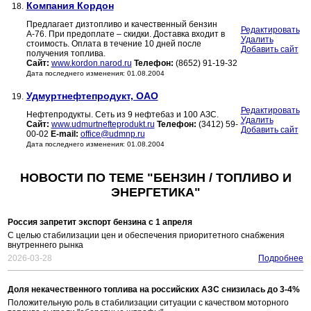
Компания Кордон
18.
Предлагает дизтопливо и качественный бензин
Редактировать
А-76. При предоплате – скидки. Доставка входит в
Удалить
стоимость. Оплата в течение 10 дней после
Добавить сайт
получения топлива.
Сайт:
www.kordon.narod.ru
Телефон:
(8652) 91-19-32
Дата последнего изменения: 01.08.2004
Удмуртнефтепродукт, ОАО
19.
Редактировать
Нефтепродукты. Сеть из 9 нефтебаз и 100 АЗС.
Удалить
Сайт:
www.udmurtnefteprodukt.ru
Телефон:
(3412) 59-
Добавить сайт
00-02
E-mail:
office@udmnp.ru
Дата последнего изменения: 01.08.2004
НОВОСТИ ПО ТЕМЕ "БЕНЗИН / ТОПЛИВО И
ЭНЕРГЕТИКА"
Россия запретит экспорт бензина с 1 апреля
С целью стабилизации цен и обеспечения приоритетного снабжения
внутреннего рынка
2026-03-28
Подробнее
Доля некачественного топлива на российских АЗС снизилась до 3-4%
Положительную роль в стабилизации ситуации с качеством моторного