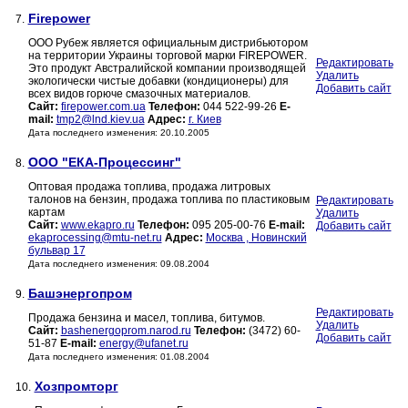
Firepower
7.
ООО Рубеж является официальным дистрибьютором
на территории Украины торговой марки FIREPOWER.
Редактировать
Это продукт Австралийской компании производящей
Удалить
экологически чистые добавки (кондиционеры) для
Добавить сайт
всех видов горюче смазочных материалов.
Сайт:
firepower.com.ua
Телефон:
044 522-99-26
E-
mail:
tmp2@lnd.kiev.ua
Адрес:
г. Киев
Дата последнего изменения: 20.10.2005
ООО "ЕКА-Процессинг"
8.
Оптовая продажа топлива, продажа литровых
талонов на бензин, продажа топлива по пластиковым
Редактировать
картам
Удалить
Сайт:
www.ekapro.ru
Телефон:
095 205-00-76
E-mail:
Добавить сайт
ekaprocessing@mtu-net.ru
Адрес:
Москва , Новинский
бульвар 17
Дата последнего изменения: 09.08.2004
Башэнергопром
9.
Редактировать
Продажа бензина и масел, топлива, битумов.
Удалить
Сайт:
bashenergoprom.narod.ru
Телефон:
(3472) 60-
Добавить сайт
51-87
E-mail:
energy@ufanet.ru
Дата последнего изменения: 01.08.2004
Хозпромторг
10.