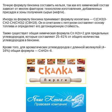
Точную формулу бензина составить нельзя, так как его химический состав
зависит от многих факторов: технологии изготовления, добавленных
присадок и зоны получения сырья (нефти).
Иногда за формулу бензина принимают формулу изооктана — С(СН3)3-
CH2-CH(CH3)2 (C8H18). Он в сочетании с гептаном составляет основу
топлива и определяет его детонационную стойкость.
Также существует общая химическая формула Cn H2n+2 для предельных
углеводородов, которые составляют 25–61% от общего количества
углеводородов в бензине.
Кроме того, для ароматических углеводородов с длинной молекулой (4–
16%) общая формула — СnН2n–6.