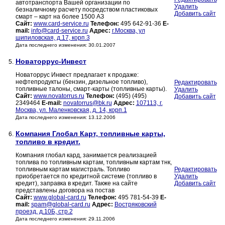
автотранспорта Вашей организации по
Удалить
безналичному расчету посредством пластиковых
Добавить сайт
смарт – карт на более 1500 АЗ
Сайт:
www.card-service.ru
Телефон:
495 642-91-36
E-
mail:
info@card-service.ru
Адрес:
г.Москва, ул
шипиловская, д.17, корп.3
Дата последнего изменения: 30.01.2007
Новаторрус-Инвест
5.
Новаторрус Инвест предлагает к продаже:
нефтепродукты (бензин, дизельное топливо),
Редактировать
топливные талоны, смарт-карты (топливные карты).
Удалить
Сайт:
www.novatorrus.ru
Телефон:
(495) (495)
Добавить сайт
2349464
E-mail:
novatorrus@bk.ru
Адрес:
107113, г.
Москва, ул. Маленковская, д. 14, корп.1
Дата последнего изменения: 13.12.2006
Компания Глобал Карт, топливные карты,
6.
топливо в кредит.
Компания глобал кард, занимается реализацией
топлива по топливным картам, топливным картам тнк,
топливным картам магистраль. Топливо
Редактировать
приобретается по кредитной системе (топливо в
Удалить
кредит), заправка в кредит. Также на сайте
Добавить сайт
представлены договора на постав
Сайт:
www.global-card.ru
Телефон:
495 781-54-39
E-
mail:
spam@global-card.ru
Адрес:
Востряковский
проезд, д.10Б, стр.2
Дата последнего изменения: 29.11.2006