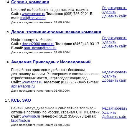
Сервон, компания
14.
Редактировать
Широкий выбор бензина, дизтоплива, мазута.
Удалить
Сайт:
www.servon.ru
Телефон:
(095) 786-2121
E-
Добавить сайт
mail:
mail@servon.ru
Дата последнего изменения: 01.08.2004
Девон, топливно-промышленная компания
15.
Редактировать
Нефтепродукты, бензин.
Удалить
Сайт:
devon2000.narod.ru
Телефон:
(8462) 43-93-17
Добавить сайт
E-mail:
oao_devon@mail.ru
Дата последнего изменения: 01.08.2004
Академия Прикладных Исследований
16.
Разработка присадок и добавок к бензинам,
Редактировать
дизтопливу, маслам. Регенерация и восстановление
Удалить
отработанных масел, нефтесодержащих вод.
Добавить сайт
Сайт:
www.apris.ru
Телефон:
(812) 237-0445
E-mail:
apris@apris.ru
Дата последнего изменения: 01.08.2004
КСБ, ЗАО
17.
Бензин, мазут, дизельное и самолетное топливо –
Редактировать
оптовые поставки по России, странам СНГ и Балтии.
Удалить
Сайт:
www.ksb.ru
Телефон:
(812) 356-8073
E-mail:
Добавить сайт
ksb@ksb.ru
Дата последнего изменения: 01.08.2004