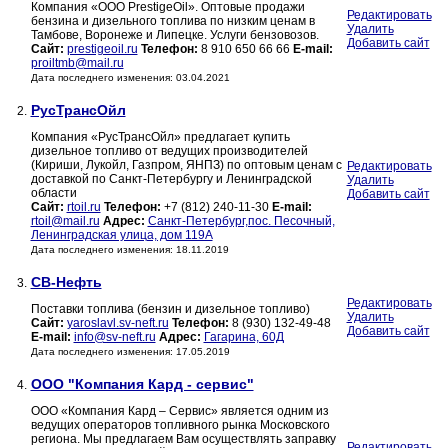
Компания «ООО PrestigeOil». Оптовые продажи
Редактировать
бензина и дизельного топлива по низким ценам в
Удалить
Тамбове, Воронеже и Липецке. Услуги бензовозов.
Добавить сайт
Сайт:
prestigeoil.ru
Телефон:
8 910 650 66 66
E-mail:
proiltmb@mail.ru
Дата последнего изменения: 03.04.2021
РусТрансОйл
2.
Компания «РусТрансОйл» предлагает купить
дизельное топливо от ведущих производителей
(Кириши, Лукойл, Газпром, ЯНПЗ) по оптовым ценам с
Редактировать
доставкой по Санкт-Петербургу и Ленинградской
Удалить
области
Добавить сайт
Сайт:
rtoil.ru
Телефон:
+7 (812) 240-11-30
E-mail:
rtoil@mail.ru
Адрес:
Санкт-Петербург,пос. Песочный,
Ленинградская улица, дом 119А
Дата последнего изменения: 18.11.2019
СВ-Нефть
3.
Редактировать
Поставки топлива (бензин и дизельное топливо)
Удалить
Сайт:
yaroslavl.sv-neft.ru
Телефон:
8 (930) 132-49-48
Добавить сайт
E-mail:
info@sv-neft.ru
Адрес:
Гагарина, 60Д
Дата последнего изменения: 17.05.2019
OOO "Компания Кард - сервис"
4.
ООО «Компания Кард – Сервис» является одним из
ведущих операторов топливного рынка Московского
региона. Мы предлагаем Вам осуществлять заправку
Редактировать