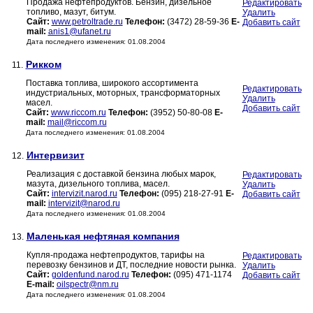
Продажа нефтепродуктов. Бензин, дизельное
Редактировать
топливо, мазут, битум.
Удалить
Сайт:
www.petroltrade.ru
Телефон:
(3472) 28-59-36
E-
Добавить сайт
mail:
anis1@ufanet.ru
Дата последнего изменения: 01.08.2004
Рикком
11.
Поставка топлива, широкого ассортимента
Редактировать
индустриальных, моторных, трансформаторных
Удалить
масел.
Добавить сайт
Сайт:
www.riccom.ru
Телефон:
(3952) 50-80-08
E-
mail:
mail@riccom.ru
Дата последнего изменения: 01.08.2004
Интервизит
12.
Реализация с доставкой бензина любых марок,
Редактировать
мазута, дизельного топлива, масел.
Удалить
Сайт:
intervizit.narod.ru
Телефон:
(095) 218-27-91
E-
Добавить сайт
mail:
intervizit@narod.ru
Дата последнего изменения: 01.08.2004
Маленькая нефтяная компания
13.
Купля-продажа нефтепродуктов, тарифы на
Редактировать
перевозку бензинов и ДТ, последние новости рынка.
Удалить
Сайт:
goldenfund.narod.ru
Телефон:
(095) 471-1174
Добавить сайт
E-mail:
oilspectr@nm.ru
Дата последнего изменения: 01.08.2004