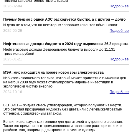
топлива сыграли "оборотные штрафы"
2026-02-04
Подробнее
Почему бензин с одной АЗС расходуется быстро, а с другой — долго
И дело не в том, что на некоторых заправках клиентов обманывают
2025-05-29
Подробнее
Нефтегазовые доходы бюджета в 2024 году выросли на 26,2 процента
Нефтегазовые доходы федерального бюджета выросли до 11,131
триллиона рублей
2025-01-21
Подробнее
МЭА: мир находится на пороге новой эры электричества
Избыток ископаемого топлива, который может привести с снижению цен
на него, к 2030 году может стимулировать мировые инвестиции в
экологически чистую энергию
2024-10-16
Подробнее
БЕНЗИН — жидкая смесь углеводородов, которую получают из нефти.
Это светлая прозрачная жидкость без цвета или с лёгким желтоватым
оттенком, с характерным запахом.
Бензин используют как топливо для двигателей внутреннего сгорания.
Также его применяют в промышленности в качестве растворителя или
разбавителя, например для краски или чистки одежды.