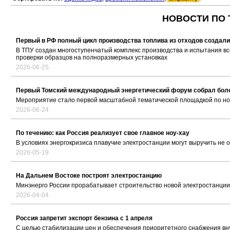
НОВОСТИ ПО 
Первый в РФ полный цикл производства топлива из отходов создали
В ТПУ создан многоступенчатый комплекс производства и испытания вс
проверки образцов на полноразмерных установках
2026-06-25
Первый Томский международный энергетический форум собрал боле
Мероприятие стало первой масштабной тематической площадкой по нов
2026-06-24
По течению: как Россия реализует свое главное ноу-хау
В условиях энергокризиса плавучие электростанции могут выручить не 
2026-05-19
На Дальнем Востоке построят электростанцию
Минэнерго России прорабатывает строительство новой электростанции
2026-04-04
Россия запретит экспорт бензина с 1 апреля
С целью стабилизации цен и обеспечения приоритетного снабжения вн