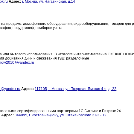
bk.ru
Адрес:
г. Москва, ул. Нагатинская, д.14
 на продаже: домофонного оборудования, видеооборудования, товаров для 
кафов, посудомоек), приборов учета
ма или бытового использования. В каталоге интернет-магазина ОКСКИЕ НОЖ
для добивания дичи и свежевания туш; разделочные
now2010@yandex.ru
e@yandex.ru
Адрес:
117105, г. Москва, ул. Тверская-Ямская 4-я, д. 22
я золотыми сертифицированными партнерами 1С Битрикс и Битрикс 24.
u
Адрес:
344095, г. Ростов-на-Дону, ул. Штахановского 21/2 - 12