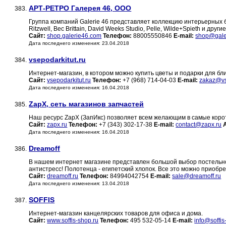
АРТ-РЕТРО Галерея 46, ООО
383.
Группа компаний Galerie 46 представляет коллекцию интерьерных бре
Ritzwell, Bec Brittain, David Weeks Studio, Pelle, Wilde+Spieth и другие
Сайт:
shop.galerie46.com
Телефон:
88005550846
E-mail:
shop@gale
Дата последнего изменения: 23.04.2018
vsepodarkitut.ru
384.
Интернет-магазин, в котором можно купить цветы и подарки для бл
Сайт:
vsepodarkitut.ru
Телефон:
+7 (968) 714-04-03
E-mail:
zakaz@vs
Дата последнего изменения: 16.04.2018
ZapX, сеть магазинов запчастей
385.
Наш ресурс ZapX (ЗапИкс) позволяет всем желающим в самые корот
Сайт:
zapx.ru
Телефон:
+7 (343) 302-17-38
E-mail:
contact@zapx.ru
Дата последнего изменения: 16.04.2018
Dreamoff
386.
В нашем интернет магазине представлен большой выбор постельног
антистресс! Полотенца - египетский хлопок. Все это можно приобр
Сайт:
dreamoff.ru
Телефон:
84994042754
E-mail:
sale@dreamoff.ru
Дата последнего изменения: 13.04.2018
SOFFIS
387.
Интернет-магазин канцелярских товаров для офиса и дома.
Сайт:
www.soffis-shop.ru
Телефон:
495 532-05-14
E-mail:
info@soffis