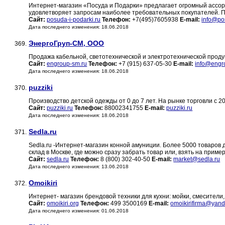
Интернет-магазин «Посуда и Подарки» предлагает огромный ассо
удовлетворяет запросам наиболее требовательных покупателей. П
Сайт:
posuda-i-podarki.ru
Телефон:
+7(495)7605938
E-mail:
info@pos
Дата последнего изменения: 18.06.2018
ЭнергоГруп-СМ, ООО
369.
Продажа кабельной, светотехнической и электротехнической прод
Сайт:
engroup-sm.ru
Телефон:
+7 (915) 637-05-30
E-mail:
info@engr
Дата последнего изменения: 18.06.2018
puzziki
370.
Производство детской одежды от 0 до 7 лет. На рынке торговли с 2
Сайт:
puzziki.ru
Телефон:
88002341755
E-mail:
puzziki.ru
Дата последнего изменения: 18.06.2018
Sedla.ru
371.
Sedla.ru -Интернет-магазин конной амуниции. Более 5000 товаров дл
склад в Москве, где можно сразу забрать товар или, взять на пример
Сайт:
sedla.ru
Телефон:
8 (800) 302-40-50
E-mail:
market@sedla.ru
Дата последнего изменения: 13.06.2018
Omoikiri
372.
Интернет- магазин брендовой техники для кухни: мойки, смесители, 
Сайт:
omoikiri.org
Телефон:
499 3500169
E-mail:
omoikirifirma@yand
Дата последнего изменения: 01.06.2018