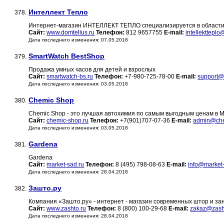
Интеллект Тепло
378.
Интернет-магазин ИНТЕЛЛЕКТ ТЕПЛО специализируется в области 
Сайт:
www.domtellus.ru
Телефон:
812 9657755
E-mail:
intellekttepl
Дата последнего изменения: 07.05.2018
SmartWatch BestShop
379.
Продажа умных часов для детей и взрослых
Сайт:
smartwatch-bs.ru
Телефон:
+7-980-725-78-00
E-mail:
support@
Дата последнего изменения: 03.05.2018
Chemic Shop
380.
Chemic Shop - это лучшая автохимия по самым выгодным ценам в Мо
Сайт:
chemic-shop.ru
Телефон:
+7(901)707-07-36
E-mail:
admin@che
Дата последнего изменения: 03.05.2018
Gardena
381.
Gardena
Сайт:
market-sad.ru
Телефон:
8 (495) 798-08-63
E-mail:
info@market-
Дата последнего изменения: 28.04.2018
Зашто.ру
382.
Компания «Зашто.ру» - интернет - магазин современных штор и за
Сайт:
www.zashto.ru
Телефон:
8 (800) 100-29-68
E-mail:
zakaz@zash
Дата последнего изменения: 28.04.2018