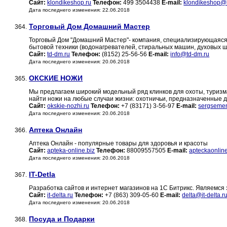
Сайт:
klondikeshop.ru
Телефон:
499 3504438
E-mail:
klondikeshop@
Дата последнего изменения: 22.06.2018
Торговый Дом Домашний Мастер
364.
Торговый Дом "Домашний Мастер"- компания, специализирующаяся
бытовой техники (водонагревателей, стиральных машин, духовых ш
Сайт:
td-dm.ru
Телефон:
(8152) 25-56-56
E-mail:
info@td-dm.ru
Дата последнего изменения: 20.06.2018
ОКСКИЕ НОЖИ
365.
Мы предлагаем широкий модельный ряд клинков для охоты, туриз
найти ножи на любые случаи жизни: охотничьи, предназначенные 
Сайт:
okskie-nozhi.ru
Телефон:
+7 (83171) 3-56-97
E-mail:
sergseme
Дата последнего изменения: 20.06.2018
Аптека Онлайн
366.
Аптека Онлайн - популярные товары для здоровья и красоты
Сайт:
apteka-online.biz
Телефон:
88009557505
E-mail:
apteckaonlin
Дата последнего изменения: 20.06.2018
IT-Detla
367.
Разработка сайтов и интернет магазинов на 1С Битрикс. Являемс
Сайт:
it-delta.ru
Телефон:
+7 (863) 309-05-60
E-mail:
delta@it-delta.r
Дата последнего изменения: 20.06.2018
Посуда и Подарки
368.