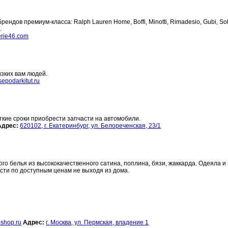
ндов премиум-класса: Ralph Lauren Home, Boffi, Minotti, Rimadesio, Gubi, Sol
.
rie46.com
изких вам людей.
epodarkitut.ru
кие сроки приобрести запчасти на автомобили.
Адрес:
620102, г. Екатеринбург, ул. Белореченская, 23/1
о белья из высококачественного сатина, поплина, бязи, жаккарда. Одеяла и
ести по доступным ценам не выходя из дома.
-shop.ru
Адрес:
г. Москва, ул. Пермская, владение 1