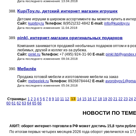
Дата последнего изменения: 13.04.2018
KupiToy.ru, детский интернет магазин игрушек
388.
Детские игрушки в широком ассортименте вы можете купить в интерн
Сайт:
kupitoy.ru
Телефон:
8(952)232-4842
E-mail:
info@kupitoy.ru
Дата последнего изменения: 11.04.2018
pinkl, интернет-магазин оригинальных подарков
389.
Компания занимается продажей необычных подарков оптом и в роз
любимых, друзей и коллег из-за рубежа.
Сайт:
pinkl.ru
Телефон:
+7 (495) 924-31-90
E-mail:
pinkl.ltd@yandex.
Дата последнего изменения: 09.04.2018
Мебилёк
390.
Продажа готовой мебели и изготовление мебели на заказ
Сайт:
mebeelek.ru
Телефон:
89268784442
E-mail:
avorobyov1@gmai
Дата последнего изменения: 05.04.2018
Страницы:
1
2
3
4
5
6
7
8
9
10
11
12
13
14
15
16
17
18
19
20
21
22
23
24
2
60
61
62
63
64
65
66
НОВОСТИ ПО ТЕМЕ
АКИТ: оборот интернет-торговли в РФ может достичь 15,8 трлн рубле
По итогам первых четырех месяцев 2026 года оборот увеличился на 17