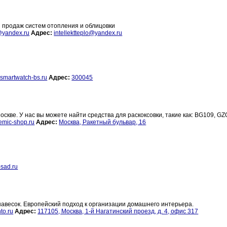
продаж систем отопления и облицовки
o@yandex.ru
Адрес:
intellektteplo@yandex.ru
smartwatch-bs.ru
Адрес:
300045
скве. У нас вы можете найти средства для раскоксовки, такие как: BG109, GZ
mic-shop.ru
Адрес:
Москва, Ракетный бульвар, 16
sad.ru
навесок. Европейский подход к организации домашнего интерьера.
to.ru
Адрес:
117105, Москва, 1-й Нагатинский проезд, д. 4, офис 317