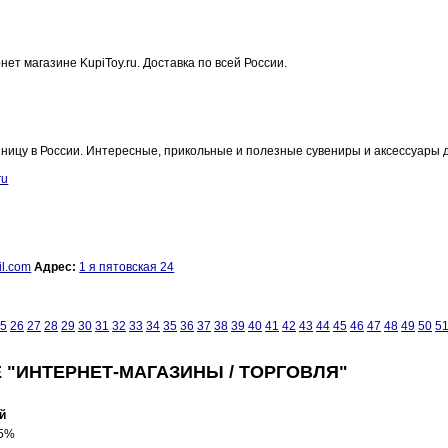
ет магазине KupiToy.ru. Доставка по всей России.
ницу в России. Интересные, прикольные и полезные сувениры и аксессуары 
ru
l.com
Адрес:
1 я пятовская 24
5
26
27
28
29
30
31
32
33
34
35
36
37
38
39
40
41
42
43
44
45
46
47
48
49
50
5
 "ИНТЕРНЕТ-МАГАЗИНЫ / ТОРГОВЛЯ"
й
,5%