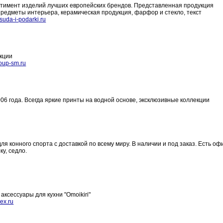
ртимент изделий лучших европейских брендов. Представленная продукция
редметы интерьера, керамическая продукция, фарфор и стекло, текст
uda-i-podarki.ru
укции
oup-sm.ru
006 года. Всегда яркие принты на водной основе, эксклюзивные коллекции
я конного спорта с доставкой по всему миру. В наличии и под заказ. Есть оф
ку, седло.
аксессуары для кухни "Omoikiri"
ex.ru