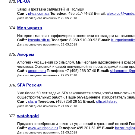
PL-UA
373.
Заказ и доставка запчастей из Польши
Сайт:
pl-ua.com.ua
Телефон:
495 517-74-23
E-mail:
alexplco@yande
Дата последнего изменения: 29.05.2018
Мир чувств
374.
Интернет магазин парфюмерии и косметики со складом-магазином п
Сайт:
krasota-sib.ru
Телефон:
8-960-910-90-93
E-mail:
Kurgankovnik
Дата последнего изменения: 22.05.2018
Аморем
375.
Amorem - украшения со смыслом. Мы черпаем вдохновение в красот
человека. Основной и самой популярной из производимой нами пр
Сайт:
amorem.ru
Телефон:
+7 (495) 268 07 40
E-mail:
sldamorem@ma
Дата последнего изменения: 22.05.2018
SFA Россия
376.
Уже более 50 лет задача SFA заключается в том, чтобы помогать «л
общестроительных работ». Наше объединение, изобретатель зна
Сайт:
sfa.ru
Телефон:
(495) 258 29 51
E-mail:
office@sfa.ru
Дата последнего изменения: 21.05.2018
watchgold
377.
Продажа серебряных и золотых украшений с доставкой по всей Росс
Сайт:
www.watchgold.ru
Телефон:
495 201-61-85
E-mail:
hazar-m@ya
Дата последнего изменения: 21.05.2018