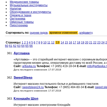
Медицинские товары
Музыкальные инструменты
Напитки
Оборудование и инструменты
Одежда и ткани
Оргтехника
Офисные товары
Пиротехника
Сортировать по:
оценке гидов
,
времени изменения
,
алфавиту
.
Страницы:
1
2
3
4
5
6
7
8
9
10
11
12
13
14
15
16
17
18
19
20
21
22
23
24
2
60
61
62
63
64
65
66
Артлавка
361.
«Артлавка» – это старейший интернет-магазин с огромным выбором
гарантируем низкие цены, оперативную доставку по всей России, а 
Сайт:
artlavka.ru
Телефон:
+7 (495) 419-18-04
E-mail:
info@artlavka.
Дата последнего изменения: 17.07.2018
SweetSleep
362.
Интернет-магазин постельного белья и добмашнего текстиля.
Сайт:
sweetsleep24.ru
Телефон:
+7 (965) 484-80-34
E-mail:
sweet.s
Дата последнего изменения: 17.07.2018
Клондайк Шоп
363.
Интернет-магазин электроники Клондайк