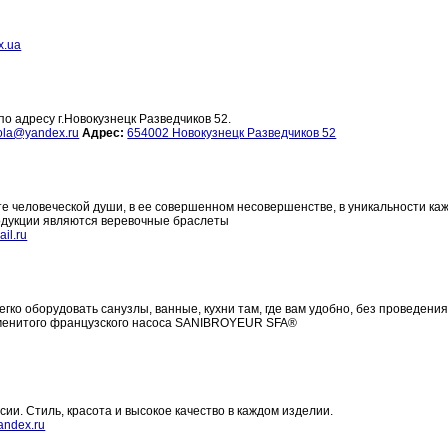
x.ua
о адресу г.Новокузнецк Разведчиков 52.
ola@yandex.ru
Адрес:
654002 Новокузнецк Разведчиков 52
е человеческой души, в ее совершенном несовершенстве, в уникальности ка
одукции являются веревочные браслеты
il.ru
егко оборудовать санузлы, ванные, кухни там, где вам удобно, без проведени
менитого французского насоса SANIBROYEUR SFA®
ии. Стиль, красота и высокое качество в каждом изделии.
ndex.ru