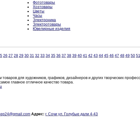
Фототовары
Хозтовары
Цветы
Часы
Электроника
Электротовары
Ювелирные изделия
5
26
27
28
29
30
31
32
33
34
35
36
37
38
39
40
41
42
43
44
45
46
47
48
49
50
5
 товаров для художников, графиков, дизайнеров и других творческих профес
самое главное отличное качество товара.
ru
leep24@gmail.com
Адрес:
г. Сочи ул. Голубые дали 4-43