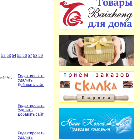
1
52
53
54
55
56
57
58
59
Редактировать
сий! Мы
Удалить
Добавить сайт
Редактировать
Удалить
Добавить сайт
Редактировать
Удалить