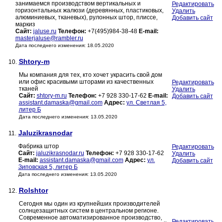
занимаемся производством вертикальных и
Редактировать
горизонтальных жалюзи (деревянных, пластиковых,
Удалить
алюминиевых, тканевых), рулонных штор, плиссе,
Добавить сайт
маркиз
Сайт:
jaluse.ru
Телефон:
+7(495)984-38-48
E-mail:
masterjaluse@rambler.ru
Дата последнего изменения: 18.05.2020
Shtory-m
10.
Мы компания для тех, кто хочет украсить свой дом
или офис красивыми шторами из качественных
Редактировать
тканей
Удалить
Сайт:
shtory-m.ru
Телефон:
+7 928 330-17-62
E-mail:
Добавить сайт
assistant.damaska@gmail.com
Адрес:
ул. Светлая 5,
литер Б
Дата последнего изменения: 13.05.2020
Jaluzikrasnodar
11.
Фабрика штор
Редактировать
Сайт:
jaluzikrasnodar.ru
Телефон:
+7 928 330-17-62
Удалить
E-mail:
assistant.damaska@gmail.com
Адрес:
ул.
Добавить сайт
Зиповская 5, литер Б
Дата последнего изменения: 13.05.2020
Rolshtor
12.
Сегодня мы один из крупнейших производителей
солнцезащитных систем в центральном регионе.
Современное автоматизированное производство,
Редактировать