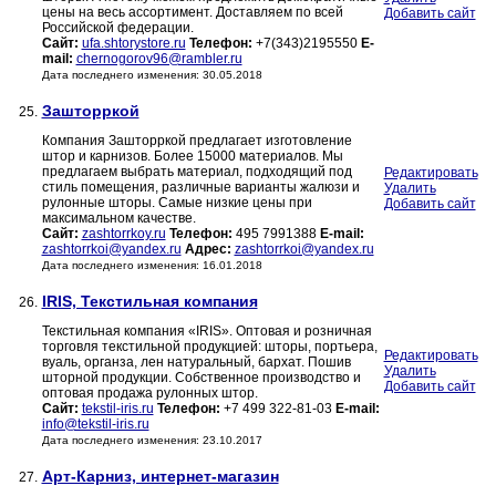
цены на весь ассортимент. Доставляем по всей
Добавить сайт
Российской федерации.
Сайт:
ufa.shtorystore.ru
Телефон:
+7(343)2195550
E-
mail:
chernogorov96@rambler.ru
Дата последнего изменения: 30.05.2018
Зашторркой
25.
Компания Зашторркой предлагает изготовление
штор и карнизов. Более 15000 материалов. Мы
предлагаем выбрать материал, подходящий под
Редактировать
стиль помещения, различные варианты жалюзи и
Удалить
рулонные шторы. Самые низкие цены при
Добавить сайт
максимальном качестве.
Сайт:
zashtorrkoy.ru
Телефон:
495 7991388
E-mail:
zashtorrkoi@yandex.ru
Адрес:
zashtorrkoi@yandex.ru
Дата последнего изменения: 16.01.2018
IRIS, Текстильная компания
26.
Текстильная компания «IRIS». Оптовая и розничная
торговля текстильной продукцией: шторы, портьера,
Редактировать
вуаль, органза, лен натуральный, бархат. Пошив
Удалить
шторной продукции. Собственное производство и
Добавить сайт
оптовая продажа рулонных штор.
Сайт:
tekstil-iris.ru
Телефон:
+7 499 322-81-03
E-mail:
info@tekstil-iris.ru
Дата последнего изменения: 23.10.2017
Арт-Карниз, интернет-магазин
27.