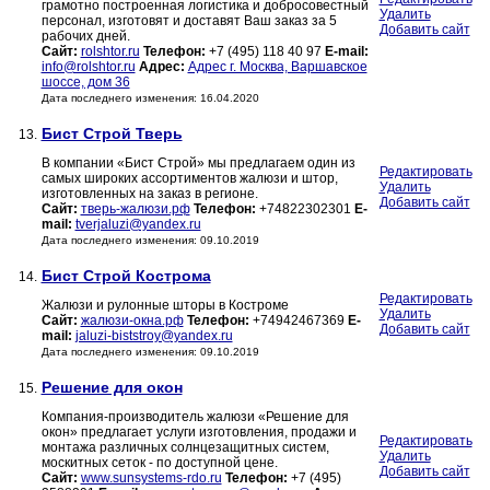
грамотно построенная логистика и добросовестный
Удалить
персонал, изготовят и доставят Ваш заказ за 5
Добавить сайт
рабочих дней.
Сайт:
rolshtor.ru
Телефон:
+7 (495) 118 40 97
E-mail:
info@rolshtor.ru
Адрес:
Адрес г. Москва, Варшавское
шоссе, дом 36
Дата последнего изменения: 16.04.2020
Бист Строй Тверь
13.
В компании «Бист Строй» мы предлагаем один из
Редактировать
самых широких ассортиментов жалюзи и штор,
Удалить
изготовленных на заказ в регионе.
Добавить сайт
Сайт:
тверь-жалюзи.рф
Телефон:
+74822302301
E-
mail:
tverjaluzi@yandex.ru
Дата последнего изменения: 09.10.2019
Бист Строй Кострома
14.
Редактировать
Жалюзи и рулонные шторы в Костроме
Удалить
Сайт:
жалюзи-окна.рф
Телефон:
+74942467369
E-
Добавить сайт
mail:
jaluzi-biststroy@yandex.ru
Дата последнего изменения: 09.10.2019
Решение для окон
15.
Компания-производитель жалюзи «Решение для
окон» предлагает услуги изготовления, продажи и
Редактировать
монтажа различных солнцезащитных систем,
Удалить
москитных сеток - по доступной цене.
Добавить сайт
Сайт:
www.sunsystems-rdo.ru
Телефон:
+7 (495)