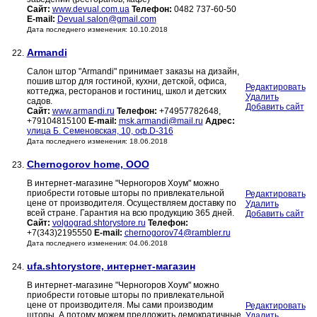
Сайт:
www.devual.com.ua
Телефон:
0482 737-60-50
E-mail:
Devual.salon@gmail.com
Дата последнего изменения: 10.10.2018
Armandi
22.
Салон штор "Armandi" принимает заказы на дизайн,
пошив штор для гостиной, кухни, детской, офиса,
Редактировать
коттеджа, ресторанов и гостиниц, школ и детских
Удалить
садов.
Добавить сайт
Сайт:
www.armandi.ru
Телефон:
+74957782648,
+79104815100
E-mail:
msk.armandi@mail.ru
Адрес:
улица Б. Семеновская, 10, оф.D-316
Дата последнего изменения: 18.06.2018
Chernogorov home, ООО
23.
В интернет-магазине "Черногоров Хоум" можно
приобрести готовые шторы по привлекательной
Редактировать
цене от производителя. Осуществляем доставку по
Удалить
всей стране. Гарантия на всю продукцию 365 дней.
Добавить сайт
Сайт:
volgograd.shtorystore.ru
Телефон:
+7(343)2195550
E-mail:
chernogorov74@rambler.ru
Дата последнего изменения: 04.06.2018
ufa.shtorystore, интернет-магазин
24.
В интернет-магазине "Черногоров Хоум" можно
приобрести готовые шторы по привлекательной
цене от производителя. Мы сами производим
Редактировать
шторы. А потому можем предложить демократичные
Удалить