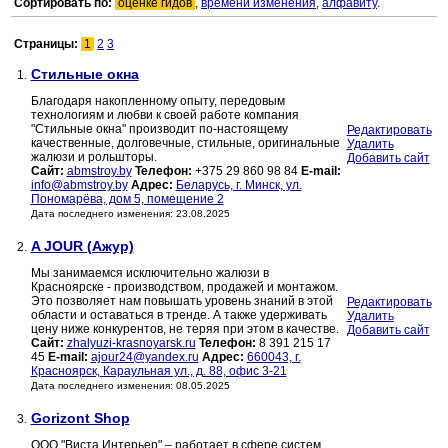
Сортировать по:
оценке гидов
,
времени изменения
,
алфавиту
.
Страницы:
1
2
3
Стильные окна
1.
Благодаря накопленному опыту, передовым
технологиям и любви к своей работе компания
"Стильные окна" производит по-настоящему
Редактировать
качественные, долговечные, стильные, оригинальные
Удалить
жалюзи и рольшторы.
Добавить сайт
Сайт:
abmstroy.by
Телефон:
+375 29 860 98 84
E-mail:
info@abmstroy.by
Адрес:
Беларусь, г. Минск, ул.
Пономарёва, дом 5, помещение 2
Дата последнего изменения: 23.08.2025
A JOUR (Ажур)
2.
Мы занимаемся исключительно жалюзи в
Красноярске - производством, продажей и монтажом.
Это позволяет нам повышать уровень знаний в этой
Редактировать
области и оставаться в тренде. А также удерживать
Удалить
цену ниже конкурентов, не теряя при этом в качестве.
Добавить сайт
Сайт:
zhalyuzi-krasnoyarsk.ru
Телефон:
8 391 215 17
45
E-mail:
ajour24@yandex.ru
Адрес:
660043, г.
Красноярск, Караульная ул., д. 88, офис 3-21
Дата последнего изменения: 08.05.2025
Gorizont Shop
3.
ООО "Виста Интерьер" – работает в сфере систем