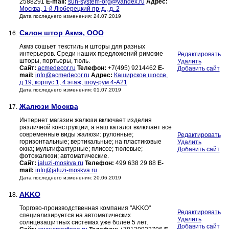
2588291
E-mail:
sun-system-org@yandex.ru
Адрес:
Москва, 1-й Люберецкий пр-д., д. 2
Дата последнего изменения: 24.07.2019
Салон штор Акмэ, ООО
16.
Акмэ сошьет текстиль и шторы для разных
интерьеров. Среди наших предложений римские
Редактировать
шторы, портьеры, тюль.
Удалить
Сайт:
acmedecor.ru
Телефон:
+7(495) 9214462
E-
Добавить сайт
mail:
info@acmedecor.ru
Адрес:
Каширское шоссе,
д.19, корпус 1, 4 этаж, шоу-рум 4-А21
Дата последнего изменения: 01.07.2019
Жалюзи Москва
17.
Интернет магазин жалюзи включает изделия
различной конструкции, а наш каталог включает все
современные виды жалюзи: рулонные;
Редактировать
горизонтальные; вертикальные; на пластиковые
Удалить
окна; мультифактурные; плиссе; тюлевые;
Добавить сайт
фотожалюзи; автоматические.
Сайт:
jaluzi-moskva.ru
Телефон:
499 638 29 88
E-
mail:
info@jaluzi-moskva.ru
Дата последнего изменения: 20.06.2019
AKKO
18.
Торгово-производственная компания "AKKO"
Редактировать
специализируется на автоматических
Удалить
солнцезащитных системах уже более 5 лет.
Добавить сайт