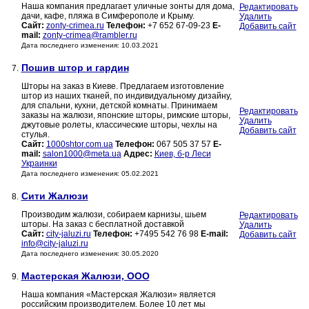
Наша компания предлагает уличные зонты для дома,
Редактировать
дачи, кафе, пляжа в Симферополе и Крыму.
Удалить
Сайт:
zonty-crimea.ru
Телефон:
+7 652 67-09-23
E-
Добавить сайт
mail:
zonty-crimea@rambler.ru
Дата последнего изменения: 10.03.2021
Пошив штор и гардин
7.
Шторы на заказ в Киеве. Предлагаем изготовление
штор из наших тканей, по индивидуальному дизайну,
для спальни, кухни, детской комнаты. Принимаем
Редактировать
заказы на жалюзи, японские шторы, римские шторы,
Удалить
джутовые ролеты, классические шторы, чехлы на
Добавить сайт
стулья.
Сайт:
1000shtor.com.ua
Телефон:
067 505 37 57
E-
mail:
salon1000@meta.ua
Адрес:
Киев, б-р Леси
Украинки
Дата последнего изменения: 05.02.2021
Сити Жалюзи
8.
Производим жалюзи, собираем карнизы, шьем
Редактировать
шторы. На заказ с бесплатной доставкой
Удалить
Сайт:
city-jaluzi.ru
Телефон:
+7495 542 76 98
E-mail:
Добавить сайт
info@city-jaluzi.ru
Дата последнего изменения: 30.05.2020
Мастерская Жалюзи, ООО
9.
Наша компания «Мастерская Жалюзи» является
российским производителем. Более 10 лет мы