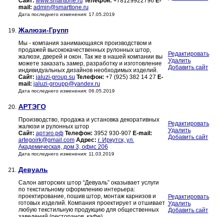
Сайт:
www.smarttone.ru
Телефон:
+78129922796
E-
mail:
admin@smarttone.ru
Дата последнего изменения: 17.05.2019
Жалюзи-Групп
19.
Мы - компания занимающаяся производством и
продажей высококачественных рулонных штор,
Редактировать
жалюзи, дверей и окон. Так же в нашей компании вы
Удалить
можете заказать замер, разработку и изготовление
Добавить сайт
индивидуальных дизайнов необходимых изделий.
Сайт:
jaluzi-group.su
Телефон:
+7 (925) 382 14 27
E-
mail:
jaluzi-groupp@yandex.ru
Дата последнего изменения: 06.05.2019
АРТЭГО
20.
Производство, продажа и установка декоративных
Редактировать
жалюзи и рулонных штор
Удалить
Сайт:
артэго.рф
Телефон:
3952 930-907
E-mail:
Добавить сайт
artegoirk@gmail.com
Адрес:
г. Иркутск, ул.
Академическая, дом 3, офис 206
Дата последнего изменения: 11.03.2019
Девуаль
21.
Салон авторских штор “Девуаль” оказывает услуги
по текстильному оформлению интерьера:
проектирование, пошив штор, монтаж карнизов и
Редактировать
готовых изделий. Компания проектирует и отшивает
Удалить
любую текстильную продукцию для общественных
Добавить сайт
заведений (ресторанов, кафе)