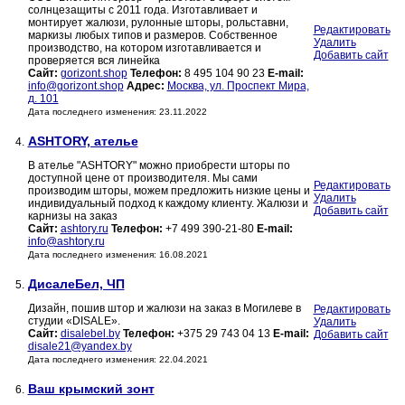
солнцезащиты с 2011 года. Изготавливает и
монтирует жалюзи, рулонные шторы, рольставни,
Редактировать
маркизы любых типов и размеров. Собственное
Удалить
производство, на котором изготавливается и
Добавить сайт
проверяется вся линейка
Сайт:
gorizont.shop
Телефон:
8 495 104 90 23
E-mail:
info@gorizont.shop
Адрес:
Москва, ул. Проспект Мира,
д. 101
Дата последнего изменения: 23.11.2022
ASHTORY, ателье
4.
В ателье "ASHTORY" можно приобрести шторы по
доступной цене от производителя. Мы сами
Редактировать
производим шторы, можем предложить низкие цены и
Удалить
индивидуальный подход к каждому клиенту. Жалюзи и
Добавить сайт
карнизы на заказ
Сайт:
ashtory.ru
Телефон:
+7 499 390-21-80
E-mail:
info@ashtory.ru
Дата последнего изменения: 16.08.2021
ДисалеБел, ЧП
5.
Дизайн, пошив штор и жалюзи на заказ в Могилеве в
Редактировать
студии «DISALE».
Удалить
Сайт:
disalebel.by
Телефон:
+375 29 743 04 13
E-mail:
Добавить сайт
disale21@yandex.by
Дата последнего изменения: 22.04.2021
Ваш крымский зонт
6.