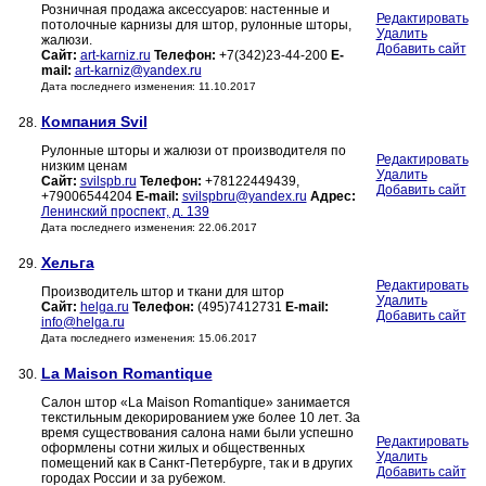
Розничная продажа аксессуаров: настенные и
Редактировать
потолочные карнизы для штор, рулонные шторы,
Удалить
жалюзи.
Добавить сайт
Сайт:
art-karniz.ru
Телефон:
+7(342)23-44-200
E-
mail:
art-karniz@yandex.ru
Дата последнего изменения: 11.10.2017
Компания Svil
28.
Рулонные шторы и жалюзи от производителя по
Редактировать
низким ценам
Удалить
Сайт:
svilspb.ru
Телефон:
+78122449439,
Добавить сайт
+79006544204
E-mail:
svilspbru@yandex.ru
Адрес:
Ленинский проспект, д. 139
Дата последнего изменения: 22.06.2017
Хельга
29.
Редактировать
Производитель штор и ткани для штор
Удалить
Сайт:
helga.ru
Телефон:
(495)7412731
E-mail:
Добавить сайт
info@helga.ru
Дата последнего изменения: 15.06.2017
La Maison Romantique
30.
Салон штор «La Maison Romantique» занимается
текстильным декорированием уже более 10 лет. За
время существования салона нами были успешно
Редактировать
оформлены сотни жилых и общественных
Удалить
помещений как в Санкт-Петербурге, так и в других
Добавить сайт
городах России и за рубежом.